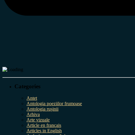
Categories
Antet
Antologia poeziilor frumoase
Antologia rușinii
Arhiva
Arte vizuale
Article en français
Articles in English