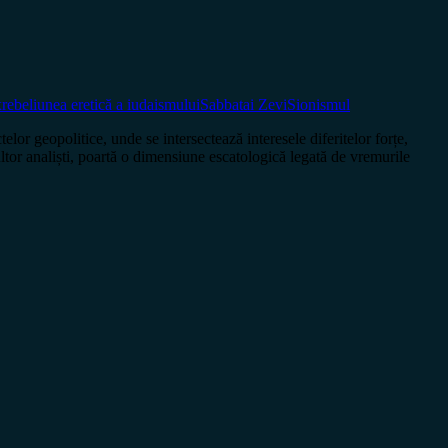
x
rebeliunea eretică a iudaismului
Sabbatai Zevi
Sionismul
opolitice, unde se intersectează interesele diferitelor forțe,
ultor analiști, poartă o dimensiune escatologică legată de vremurile