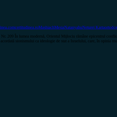
dinea.com
certitudinea.ro
Mashiach
Mesia
Natanyahu
Neturei Karta
ortodo
 lumea modernă, Orientul Mijlociu rămâne epicentrul conflictelor ge
e acordată sionismului ca ideologie de stat a Israelului, care, în opinia m