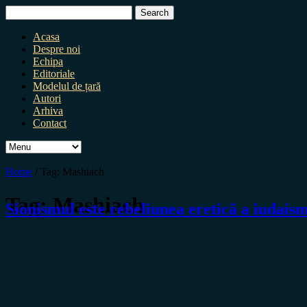
Search
for:
Acasa
Despre noi
Echipa
Editoriale
Modelul de țară
Autori
Arhiva
Contact
Home
/
Tag:
Mashiach
Tag:
Mashiach
Sionismul este rebeliunea eretică a iudais