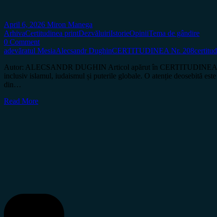
April 6, 2026
Miron Manega
Arhiva
Certitudinea print
Dezvăluiri
Istorie
Opinii
Tema de gândire
0 Comment
adevăratul Mesia
Alecsandr Dughin
CERTITUDINEA Nr. 208
certitu
Autor: ALECSANDR DUGHIN Articol apărut în CERTITUDINEA Nr. 209 În
inclusiv islamul, iudaismul și puterile globale. O atenție deosebită est
din…
Read More