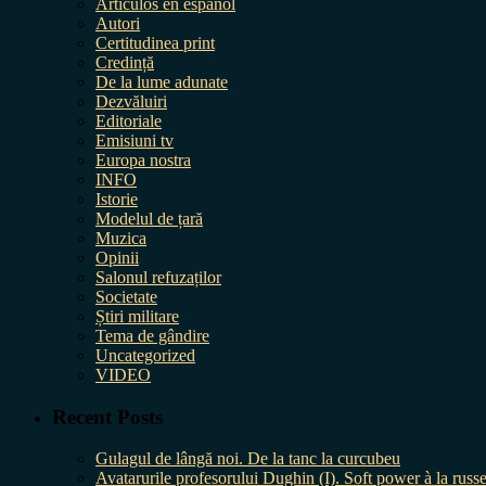
Artículos en español
Autori
Certitudinea print
Credință
De la lume adunate
Dezvăluiri
Editoriale
Emisiuni tv
Europa nostra
INFO
Istorie
Modelul de țară
Muzica
Opinii
Salonul refuzaților
Societate
Știri militare
Tema de gândire
Uncategorized
VIDEO
Recent Posts
Gulagul de lângă noi. De la tanc la curcubeu
Avatarurile profesorului Dughin (I). Soft power à la russe