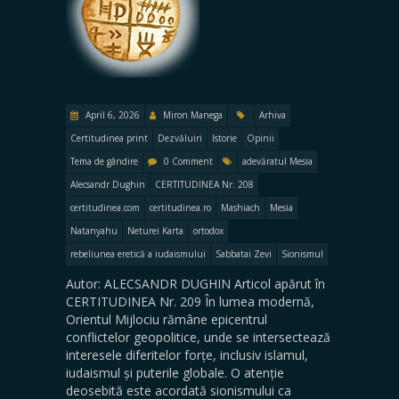
April 6, 2026
Miron Manega
Arhiva
Certitudinea print
Dezvăluiri
Istorie
Opinii
Tema de gândire
0 Comment
adevăratul Mesia
Alecsandr Dughin
CERTITUDINEA Nr. 208
certitudinea.com
certitudinea.ro
Mashiach
Mesia
Natanyahu
Neturei Karta
ortodox
rebeliunea eretică a iudaismului
Sabbatai Zevi
Sionismul
Autor: ALECSANDR DUGHIN Articol apărut în
CERTITUDINEA Nr. 209 În lumea modernă,
Orientul Mijlociu rămâne epicentrul
conflictelor geopolitice, unde se intersectează
interesele diferitelor forțe, inclusiv islamul,
iudaismul și puterile globale. O atenție
deosebită este acordată sionismului ca