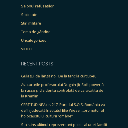
Salonul refuzaților
Societate
Știri militare
Tema de gândire
Uncategorized
VIDEO
RECENT POSTS
Gulagul de lângă noi. De la tanc la curcubeu
Avatarurile profesorului Dughin (I). Soft power à
la russe și disidența controlată de caracatița de
la Kremlin
CERTITUDINEA nr. 217. Partidul S.O.S. România va
da în judecată Institutul Elie Wiesel, „promotor al
holocaustului culturii române”
S-a stins ultimul reprezentant politic al unei familii