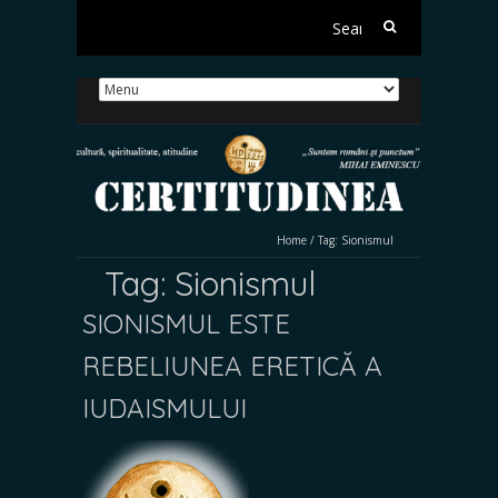
Search
for:
Home
/
Tag:
Sionismul
Tag:
Sionismul
SIONISMUL ESTE
REBELIUNEA ERETICĂ A
IUDAISMULUI