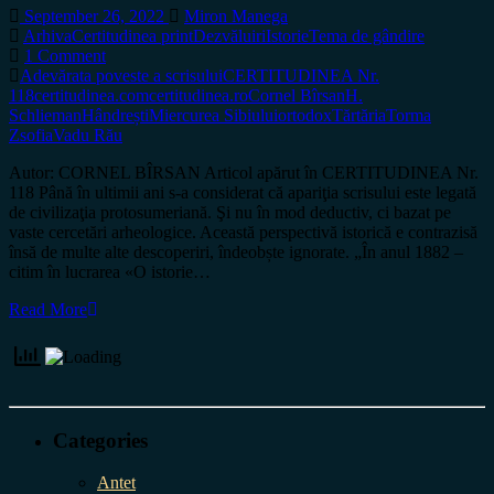
September 26, 2022
Miron Manega
Arhiva
Certitudinea print
Dezvăluiri
Istorie
Tema de gândire
1 Comment
Adevărata poveste a scrisului
CERTITUDINEA Nr.
118
certitudinea.com
certitudinea.ro
Cornel Bîrsan
H.
Schlieman
Hândrești
Miercurea Sibiului
ortodox
Tărtăria
Torma
Zsofia
Vadu Rău
Autor: CORNEL BÎRSAN Articol apărut în CERTITUDINEA Nr.
118 Până în ultimii ani s-a considerat că apariţia scrisului este legată
de civilizaţia protosumeriană. Şi nu în mod deductiv, ci bazat pe
vaste cercetări arheologice. Această perspectivă istorică e contrazisă
însă de multe alte descoperiri, îndeobște ignorate. „În anul 1882 –
citim în lucrarea «O istorie…
Read More
Categories
Antet