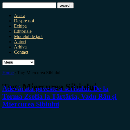
Search
for:
Acasa
Despre noi
Echipa
Editoriale
Modelul de țară
Autori
Arhiva
Contact
Home
/
Tag:
Miercurea Sibiului
Tag:
Miercurea Sibiului
Adevărata poveste a scrisului. De la
Torma Zsofia la Tărtăria, Vadu Rău și
Miercurea Sibiului