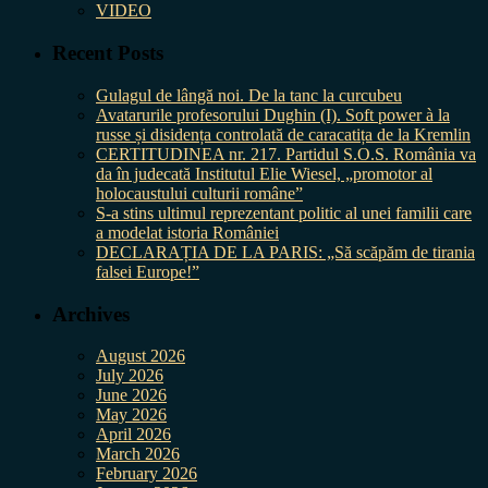
VIDEO
Recent Posts
Gulagul de lângă noi. De la tanc la curcubeu
Avatarurile profesorului Dughin (I). Soft power à la
russe și disidența controlată de caracatița de la Kremlin
CERTITUDINEA nr. 217. Partidul S.O.S. România va
da în judecată Institutul Elie Wiesel, „promotor al
holocaustului culturii române”
S-a stins ultimul reprezentant politic al unei familii care
a modelat istoria României
DECLARAȚIA DE LA PARIS: „Să scăpăm de tirania
falsei Europe!”
Archives
August 2026
July 2026
June 2026
May 2026
April 2026
March 2026
February 2026