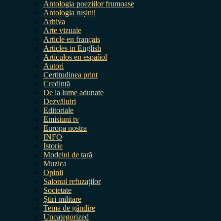
Antologia poeziilor frumoase
Antologia rușinii
Arhiva
Arte vizuale
Article en français
Articles in English
Artículos en español
Autori
Certitudinea print
Credință
De la lume adunate
Dezvăluiri
Editoriale
Emisiuni tv
Europa nostra
INFO
Istorie
Modelul de țară
Muzica
Opinii
Salonul refuzaților
Societate
Știri militare
Tema de gândire
Uncategorized