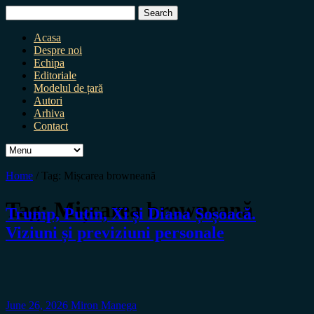
Search
for:
Acasa
Despre noi
Echipa
Editoriale
Modelul de țară
Autori
Arhiva
Contact
Home
/
Tag:
Mișcarea browneană
Tag:
Mișcarea browneană
Trump, Putin, Xi și Diana Șoșoacă.
Viziuni și previziuni personale
June 26, 2026
Miron Manega