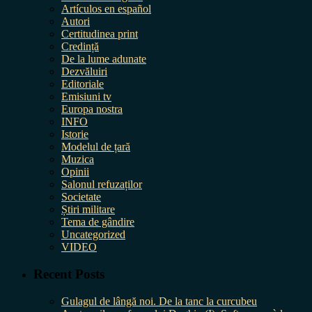
Artículos en español
Autori
Certitudinea print
Credință
De la lume adunate
Dezvăluiri
Editoriale
Emisiuni tv
Europa nostra
INFO
Istorie
Modelul de țară
Muzica
Opinii
Salonul refuzaților
Societate
Știri militare
Tema de gândire
Uncategorized
VIDEO
Recent Posts
Gulagul de lângă noi. De la tanc la curcubeu