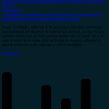
Arhiva
De la lume adunate
Dezvăluiri
INFO
Opinii
Societate
Tema de
gândire
3 Comments
certitudinea.com
certitudinea.ro
Diana Iovanovici Șoșoacă
Gabriel
Mihăilă
Mișcarea browneană
ortodox
Putin
Trump
Xi
Autor: GABRIEL MIHĂILĂ Pe parcursul vieții mele (nicidecum
matusalemică) am observat că oamenii mai deștepți, cu clar viziune,
oamenii erudiți care au făcut pasiune pentru citit „la hurtă” tot ce le
cade în mână de la vârsta când au învățat de timpuriu alfabetul și
până în ultima lor zi de viață sau a vederii inteligibile…
Read More