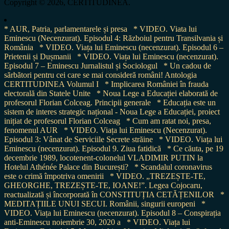
Copyright © 2026, CERTITUDINEA.
* AUR, Patria, parlamentarele și presa
* VIDEO. Viata lui
Eminescu (Necenzurat). Episodul 4: Războiul pentru Transilvania și
România
* VIDEO. Viața lui Eminescu (necenzurat). Episodul 6 –
Prietenii și Dușmanii
* VIDEO. Viața lui Eminescu (necenzurat).
Episodul 7 – Eminescu Jurnalistul și Sociologul
* Un cadou de
sărbători pentru cei care se mai consideră români! Antologia
CERTITUDINEA Volumul I
* Implicarea României în frauda
electorală din Statele Unite
* Noua Lege a Educației elaborată de
profesorul Florian Colceag. Principii generale
* Educația este un
sistem de interes strategic național - Noua Lege a Educației, proiect
inițiat de profesorul Florian Colceag
* Cum am ratat noi, presa,
fenomenul AUR
* VIDEO. Viața lui Eminescu (Necenzurat).
Episodul 3: Vânat de Serviciile Secrete străine
* VIDEO. Viața lui
Eminescu (necenzurat). Episodul 9. Ziua fatidică
* Ce căuta, pe 19
decembrie 1989, locotenent-colonelul VLADIMIR PUTIN la
Hotelul Athénée Palace din București?
* Scandalul coronavirus
este o crimă împotriva omenirii
* VIDEO. „TREZEȘTE-TE,
GHEORGHE, TREZEȘTE-TE, IOANE!”. Legea Cojocaru,
reactualizată și încorporată în CONSTITUȚIA CETĂȚENILOR
*
MEDITAȚIILE UNUI SECUI. Românii, singurii europeni
*
VIDEO. Viața lui Eminescu (necenzurat). Episodul 8 – Conspirația
anti-Eminescu noiembrie 30, 2020 a
* VIDEO. Viața lui