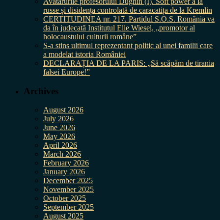
Avatarurile profesorului Dughin (I). Soft power à la
russe și disidența controlată de caracatița de la Kremlin
CERTITUDINEA nr. 217. Partidul S.O.S. România va
da în judecată Institutul Elie Wiesel, „promotor al
holocaustului culturii române”
S-a stins ultimul reprezentant politic al unei familii care
a modelat istoria României
DECLARAȚIA DE LA PARIS: „Să scăpăm de tirania
falsei Europe!”
Archives
August 2026
July 2026
June 2026
May 2026
April 2026
March 2026
February 2026
January 2026
December 2025
November 2025
October 2025
September 2025
August 2025