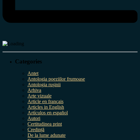
Categories
Antet
Antologia poeziilor frumoase
Antologia rușinii
Arhiva
Arte vizuale
Article en français
Articles in English
Artículos en español
Autori
Certitudinea print
Credință
De la lume adunate