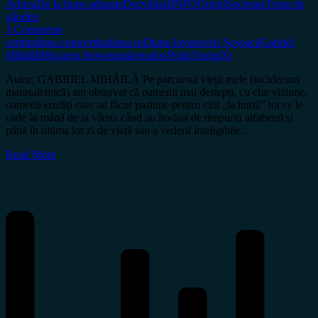
Arhiva
De la lume adunate
Dezvăluiri
INFO
Opinii
Societate
Tema de
gândire
3 Comments
certitudinea.com
certitudinea.ro
Diana Iovanovici Șoșoacă
Gabriel
Mihăilă
Mișcarea browneană
ortodox
Putin
Trump
Xi
Autor: GABRIEL MIHĂILĂ Pe parcursul vieții mele (nicidecum
matusalemică) am observat că oamenii mai deștepți, cu clar viziune,
oamenii erudiți care au făcut pasiune pentru citit „la hurtă” tot ce le
cade în mână de la vârsta când au învățat de timpuriu alfabetul și
până în ultima lor zi de viață sau a vederii inteligibile…
Read More