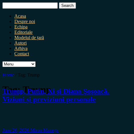
Search
for:
Acasa
Despre noi
Echipa
Editoriale
Modelul de țară
Autori
Arhiva
Contact
Home
/
Tag:
Trump
Tag:
Trump
Trump, Putin, Xi și Diana Șoșoacă.
Viziuni și previziuni personale
June 26, 2026
Miron Manega