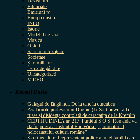
Dezvăluiri
Editoriale
Emisiuni tv
Europa nostra
INFO
Istorie
Modelul de țară
Muzica
Opinii
Salonul refuzaților
Societate
Știri militare
Tema de gândire
Uncategorized
VIDEO
Recent Posts
Gulagul de lângă noi. De la tanc la curcubeu
Avatarurile profesorului Dughin (I). Soft power à la
russe și disidența controlată de caracatița de la Kremlin
CERTITUDINEA nr. 217. Partidul S.O.S. România va
da în judecată Institutul Elie Wiesel, „promotor al
holocaustului culturii române”
S-a stins ultimul reprezentant politic al unei familii care