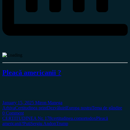
Pleacă americanii ?
January 15, 2025
Miron Manega
Arhiva
Certitudinea print
Dezvăluiri
Europa nostra
Tema de gândire
0 Comment
CERTITUDINEA Nr. 178
certitudinea.com
ortodox
Pleacă
americanii?
Puti
Sergiu Andon
Trump