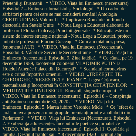
Prietenii și Dușmanii
* VIDEO. Viața lui Eminescu (necenzurat).
Episodul 7 – Eminescu Jurnalistul și Sociologul
* Un cadou de
sărbători pentru cei care se mai consideră români! Antologia
CERTITUDINEA Volumul I
* Implicarea României în frauda
electorală din Statele Unite
* Noua Lege a Educației elaborată de
profesorul Florian Colceag. Principii generale
* Educația este un
sistem de interes strategic național - Noua Lege a Educației, proiect
inițiat de profesorul Florian Colceag
* Cum am ratat noi, presa,
fenomenul AUR
* VIDEO. Viața lui Eminescu (Necenzurat).
Episodul 3: Vânat de Serviciile Secrete străine
* VIDEO. Viața lui
Eminescu (necenzurat). Episodul 9. Ziua fatidică
* Ce căuta, pe 19
decembrie 1989, locotenent-colonelul VLADIMIR PUTIN la
Hotelul Athénée Palace din București?
* Scandalul coronavirus
este o crimă împotriva omenirii
* VIDEO. „TREZEȘTE-TE,
GHEORGHE, TREZEȘTE-TE, IOANE!”. Legea Cojocaru,
reactualizată și încorporată în CONSTITUȚIA CETĂȚENILOR
*
MEDITAȚIILE UNUI SECUI. Românii, singurii europeni
*
VIDEO. Viața lui Eminescu (necenzurat). Episodul 8 – Conspirația
anti-Eminescu noiembrie 30, 2020 a
* VIDEO. Viața lui
Eminescu. Episodul 5. Marea iubire: Veronica Micle
* Ce "efect de
țară" ar avea prezența unui grup de premianți printre analfabeții din
Parlament?
* VIDEO. Viața lui Eminescu (Necenzurat). Episodul
2. Exuberanța adolescenței. Începuturile poetice și jurnalistice
*
VIDEO. Viața lui Eminescu (necenzurat). Episodul 1: Copilăria și
familia. Destinul fraților săi
* 8 decembrie 1920 – primul atac