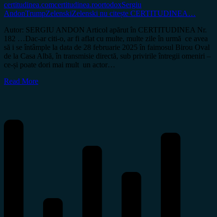
certitudinea.com
certitudinea.ro
ortodox
Sergiu
Andon
Trump
Zelenski
Zelenski nu citește CERTITUDINEA…
Autor: SERGIU ANDON Articol apărut în CERTITUDINEA Nr.
182 …Dac-ar citi-o, ar fi aflat cu multe, multe zile în urmă ce avea
să i se întâmple la data de 28 februarie 2025 în faimosul Birou Oval
de la Casa Albă, în transmisie directă, sub privirile întregii omeniri –
ce-și poate dori mai mult un actor…
Read More