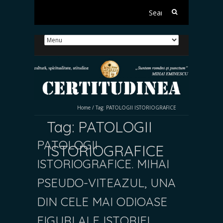
Search
for:
Home
/
Tag:
PATOLOGII ISTORIOGRAFICE
Tag:
PATOLOGII
PATOLOGII
ISTORIOGRAFICE
ISTORIOGRAFICE. MIHAI
PSEUDO-VITEAZUL, UNA
DIN CELE MAI ODIOASE
FIGURI ALE ISTORIEI