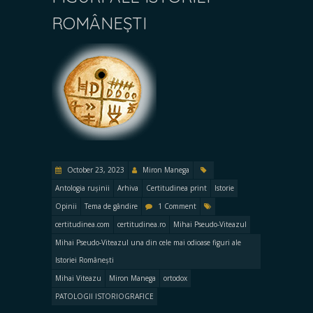
ROMÂNEȘTI
October 23, 2023
Miron Manega
Antologia rușinii
Arhiva
Certitudinea print
Istorie
Opinii
Tema de gândire
1 Comment
certitudinea.com
certitudinea.ro
Mihai Pseudo-Viteazul
Mihai Pseudo-Viteazul una din cele mai odioase figuri ale
Istoriei Românești
Mihai Viteazu
Miron Manega
ortodox
PATOLOGII ISTORIOGRAFICE