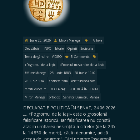
June 25, 2026
Miron Manega
Arhiva
Dezvăluiri
INFO
Istorie
Opinii
Societate
Tema de gândire
VIDEO
5 Comments
«Pogromul de la Iași»
«Procesul masacrelor de la Iași»
#MironManega
28 iunie 1883
28 iunie 1940
28 iunie 1941
antisemitism
certitudinea.com
certitudinea.ro
DECLARAȚIE POLITICĂ ÎN SENAT
Miron Manega
ortodox
Senator Dumitru Manea
DECLARAȚIE POLITICĂ ÎN SENAT, 24.06.2026.
„…«Pogromul de la Iași» este o grosolană
falsificare istorică. Iar falsificarea nu constă
atât în umflarea nesimțită a cifrelor (de la 245
la 14.850 de morți), cât în denumire, adică
accea de „pogrom”. Căci pogrom înseamnă,