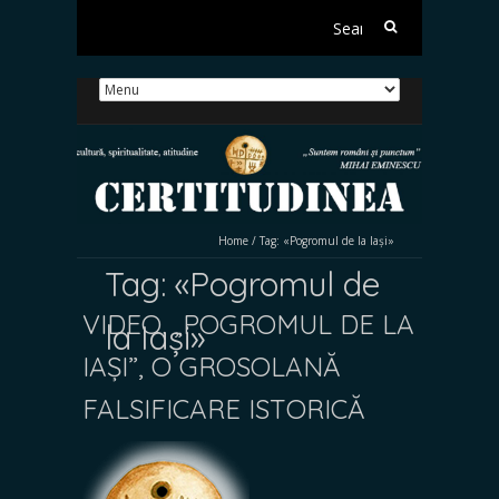
Search
for:
Home
/
Tag:
«Pogromul de la Iași»
Tag:
«Pogromul de
VIDEO. „POGROMUL DE LA
la Iași»
IAȘI”, O GROSOLANĂ
FALSIFICARE ISTORICĂ