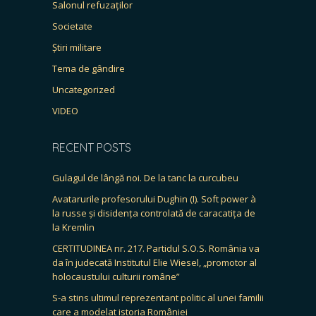
Salonul refuzaților
Societate
Știri militare
Tema de gândire
Uncategorized
VIDEO
RECENT POSTS
Gulagul de lângă noi. De la tanc la curcubeu
Avatarurile profesorului Dughin (I). Soft power à
la russe și disidența controlată de caracatița de
la Kremlin
CERTITUDINEA nr. 217. Partidul S.O.S. România va
da în judecată Institutul Elie Wiesel, „promotor al
holocaustului culturii române”
S-a stins ultimul reprezentant politic al unei familii
care a modelat istoria României