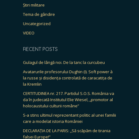
Știri militare
Tema de gândire
Uncategorized
VIDEO
RECENT POSTS
Gulagul de lângă noi. De la tanc la curcubeu
Avatarurile profesorului Dughin (I). Soft power à
la russe și disidența controlată de caracatița de
la Kremlin
CERTITUDINEA nr. 217. Partidul S.O.S. România va
da în judecată Institutul Elie Wiesel, „promotor al
holocaustului culturii române”
S-a stins ultimul reprezentant politic al unei familii
care a modelat istoria României
DECLARAȚIA DE LA PARIS: „Să scăpăm de tirania
falsei Europe!”