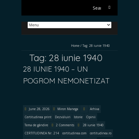
Search
for:
Home
/
Tag:
28 iunie 1940
Tag:
28 iunie 1940
28 IUNIE 1940 – UN
POGROM NEMONETIZAT
June 28, 2026
Miron Manega
Arhiva
Certitudinea print
Dezvăluiri
Istorie
Opinii
Tema de gândire
2 Comments
28 iunie 1940
CERTITUDINEA Nr. 214
certitudinea.com
certitudinea.ro