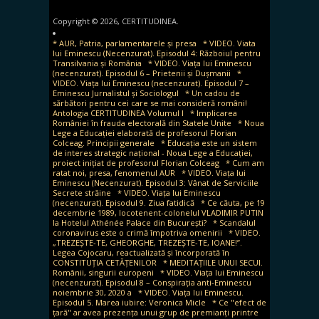
Copyright © 2026, CERTITUDINEA.
* AUR, Patria, parlamentarele și presa
* VIDEO. Viata
lui Eminescu (Necenzurat). Episodul 4: Războiul pentru
Transilvania și România
* VIDEO. Viața lui Eminescu
(necenzurat). Episodul 6 – Prietenii și Dușmanii
*
VIDEO. Viața lui Eminescu (necenzurat). Episodul 7 –
Eminescu Jurnalistul și Sociologul
* Un cadou de
sărbători pentru cei care se mai consideră români!
Antologia CERTITUDINEA Volumul I
* Implicarea
României în frauda electorală din Statele Unite
* Noua
Lege a Educației elaborată de profesorul Florian
Colceag. Principii generale
* Educația este un sistem
de interes strategic național - Noua Lege a Educației,
proiect inițiat de profesorul Florian Colceag
* Cum am
ratat noi, presa, fenomenul AUR
* VIDEO. Viața lui
Eminescu (Necenzurat). Episodul 3: Vânat de Serviciile
Secrete străine
* VIDEO. Viața lui Eminescu
(necenzurat). Episodul 9. Ziua fatidică
* Ce căuta, pe 19
decembrie 1989, locotenent-colonelul VLADIMIR PUTIN
la Hotelul Athénée Palace din București?
* Scandalul
coronavirus este o crimă împotriva omenirii
* VIDEO.
„TREZEȘTE-TE, GHEORGHE, TREZEȘTE-TE, IOANE!”.
Legea Cojocaru, reactualizată și încorporată în
CONSTITUȚIA CETĂȚENILOR
* MEDITAȚIILE UNUI SECUI.
Românii, singurii europeni
* VIDEO. Viața lui Eminescu
(necenzurat). Episodul 8 – Conspirația anti-Eminescu
noiembrie 30, 2020 a
* VIDEO. Viața lui Eminescu.
Episodul 5. Marea iubire: Veronica Micle
* Ce "efect de
țară" ar avea prezența unui grup de premianți printre