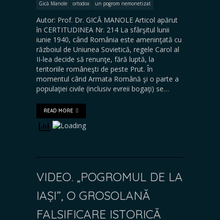
Gică Manole
ortodox
un pogrom nemonetizat
Autor: Prof. Dr. GICĂ MANOLE Articol apărut
în CERTITUDINEA Nr. 214 La sfârşitul lunii
iunie 1940, când România este ameninţată cu
războiul de Uniunea Sovietică, regele Carol al
II-lea decide să renunţe, fără luptă, la
teritoriile româneşti de peste Prut. În
momentul când Armata Română şi o parte a
populaţiei civile (inclusiv evreii bogaţi) se…
READ MORE
VIDEO. „POGROMUL DE LA
IAȘI”, O GROSOLANĂ
FALSIFICARE ISTORICĂ