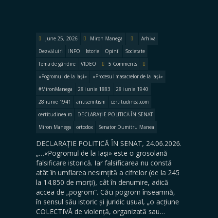
June 25, 2026
Miron Manega
Arhiva
Dezvăluiri
INFO
Istorie
Opinii
Societate
Tema de gândire
VIDEO
5 Comments
«Pogromul de la Iași»
«Procesul masacrelor de la Iași»
#MironManega
28 iunie 1883
28 iunie 1940
28 iunie 1941
antisemitism
certitudinea.com
certitudinea.ro
DECLARAȚIE POLITICĂ ÎN SENAT
Miron Manega
ortodox
Senator Dumitru Manea
DECLARAȚIE POLITICĂ ÎN SENAT, 24.06.2026.
„…«Pogromul de la Iași» este o grosolană
falsificare istorică. Iar falsificarea nu constă
atât în umflarea nesimțită a cifrelor (de la 245
la 14.850 de morți), cât în denumire, adică
accea de „pogrom”. Căci pogrom înseamnă,
în sensul său istoric și juridic usual, „o acțiune
COLECTIVĂ de violență, organizată sau…