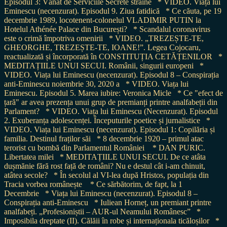
Episodul 3: Vânat de Serviciile Secrete străine
* VIDEO. Viața lui
Eminescu (necenzurat). Episodul 9. Ziua fatidică
* Ce căuta, pe 19
decembrie 1989, locotenent-colonelul VLADIMIR PUTIN la
Hotelul Athénée Palace din București?
* Scandalul coronavirus
este o crimă împotriva omenirii
* VIDEO. „TREZEȘTE-TE,
GHEORGHE, TREZEȘTE-TE, IOANE!”. Legea Cojocaru,
reactualizată și încorporată în CONSTITUȚIA CETĂȚENILOR
*
MEDITAȚIILE UNUI SECUI. Românii, singurii europeni
*
VIDEO. Viața lui Eminescu (necenzurat). Episodul 8 – Conspirația
anti-Eminescu noiembrie 30, 2020 a
* VIDEO. Viața lui
Eminescu. Episodul 5. Marea iubire: Veronica Micle
* Ce "efect de
țară" ar avea prezența unui grup de premianți printre analfabeții din
Parlament?
* VIDEO. Viața lui Eminescu (Necenzurat). Episodul
2. Exuberanța adolescenței. Începuturile poetice și jurnalistice
*
VIDEO. Viața lui Eminescu (necenzurat). Episodul 1: Copilăria și
familia. Destinul fraților săi
* 8 decembrie 1920 – primul atac
terorist cu bombă din Parlamentul României
* DAN PURIC.
Libertatea milei
* MEDITAȚIILE UNUI SECUI. De ce atâta
dușmănie fără rost față de români? Nu e destul cât i-am chinuit,
atâtea secole?
* În secolul al VI-lea după Hristos, populația din
Tracia vorbea românește
* Ce sărbătorim, de fapt, la 1
Decembrie
* Viața lui Eminescu (necenzurat). Episodul 8 –
Conspirația anti-Eminescu
* Iuliean Horneț, un premiant printre
analfabeți. „Profesioniștii – AUR-ul Neamului Românesc”
*
Imposibila dreptate (II). Călăii în robe și internaționala ticăloșilor
*