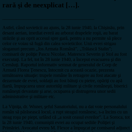
rară şi de neexplicat […].
_______________________________________
Astfel, când sovieticii au ajuns, la 28 iunie 1940, la Chişinău, prin
desant aerian, imediat evreii au arborat drapelele roşii, au barat
străzile şi au oprit accesul spre gară, pentru a nu permite să plece
celor ce voiau să fugă din calea sovieticilor. Unii evrei strigau
sloganuri precum „Jos Armata Română”, „Trăiască Stalin”;
comisarii de poliţie Pascu Nicolae, Mateescu Severin şi Stol au fost
executaţi. La fel, tot în 28 iunie 1940, a început evacuarea şi din
Cernăuţi. Raportul informativ semnat de generalul de Corp de
Armată Florea Ţenescu, întocmit cu această ocazie, prezenta
următoarea situaţie: trupele române în retragere au fost atacate şi
dezarmate de evrei, soldaţii au fost bătuţi cu pietre, opăriţi cu apă
fiartă, împuşcarea unor autorităţi militare şi civile româneşti, biserici
româneşti devastate şi arse, ocuparea şi distrugerea unor sedii
administrative şi militare etc.
La Vijniţa, dr. Wisner, şeful Sanatoriului, nu a dat voie personalului
român să părăsească locul, a rupt steagul românesc, s-a încins cu un
steag roşu pe piept, urlând că „a sosit ceasul evreilor”. La Soroca, tot
la 28 iunie 1940, comuniştii evrei au ocupat sediile Poliţiei şi
Primăriei. Avocatul evreu M. Flexor a împuşcat pe comisarul adjunct