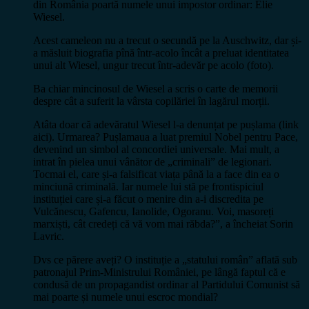
din România poartă numele unui impostor ordinar: Elie
Wiesel.
Acest cameleon nu a trecut o secundă pe la Auschwitz, dar și-
a măsluit biografia pînă într-acolo încât a preluat identitatea
unui alt Wiesel, ungur trecut într-adevăr pe acolo (foto).
Ba chiar mincinosul de Wiesel a scris o carte de memorii
despre cât a suferit la vârsta copilăriei în lagărul morții.
Atâta doar că adevăratul Wiesel l-a denunțat pe pușlama (link
aici). Urmarea? Pușlamaua a luat premiul Nobel pentru Pace,
devenind un simbol al concordiei universale. Mai mult, a
intrat în pielea unui vânător de „criminali” de legionari.
Tocmai el, care și-a falsificat viața până la a face din ea o
minciună criminală. Iar numele lui stă pe frontispiciul
instituției care și-a făcut o menire din a-i discredita pe
Vulcănescu, Gafencu, Ianolide, Ogoranu. Voi, masoreți
marxiști, cât credeți că vă vom mai răbda?”, a încheiat Sorin
Lavric.
Dvs ce părere aveți? O instituție a „statului român” aflată sub
patronajul Prim-Ministrului României, pe lângă faptul că e
condusă de un propagandist ordinar al Partidului Comunist să
mai poarte și numele unui escroc mondial?