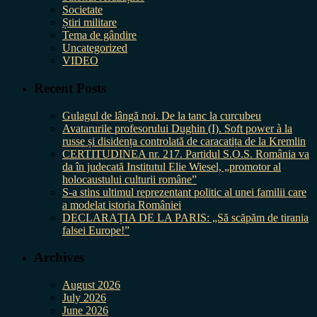
Societate
Știri militare
Tema de gândire
Uncategorized
VIDEO
Recent Posts
Gulagul de lângă noi. De la tanc la curcubeu
Avatarurile profesorului Dughin (I). Soft power à la
russe și disidența controlată de caracatița de la Kremlin
CERTITUDINEA nr. 217. Partidul S.O.S. România va
da în judecată Institutul Elie Wiesel, „promotor al
holocaustului culturii române”
S-a stins ultimul reprezentant politic al unei familii care
a modelat istoria României
DECLARAȚIA DE LA PARIS: „Să scăpăm de tirania
falsei Europe!”
Archives
August 2026
July 2026
June 2026