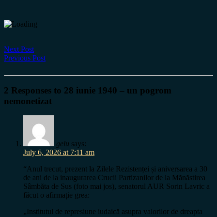
Next Post
Previous Post
2 Responses to 28 iunie 1940 – un pogrom
nemonetizat
gelu
says:
July 6, 2026 at 7:11 am
“Anul trecut, prezent la Zilele Rezistenței și aniversarea a 30
de ani de la inaugurarea Crucii Partizanilor de la Mănăstirea
Sâmbăta de Sus (foto mai jos), senatorul AUR Sorin Lavric a
făcut o afirmație grea:
„Institutul de represiune iudaică asupra valorilor de dreapta