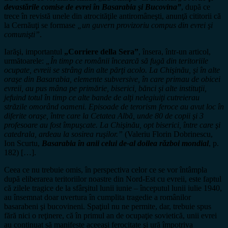
devastările comise de evrei în Basarabia şi Bucovina”
, după ce
trece în revistă unele din atrocităţile antiromâneşti, anunţă cititorii că
la Cernăuţi se formase
„un guvern provizoriu compus din evrei şi
comunişti”
.
Iarăşi, importantul
„Corriere della Sera”
, însera, într-un articol,
următoarele:
„În timp ce românii încearcă să fugă din teritoriile
ocupate, evreii se strâng din alte părţi acolo. La Chişinău, şi în alte
oraşe din Basarabia, elemente subversive, în care primau de obicei
evreii, au pus mâna pe primărie, biserici, bănci şi alte instituţii,
jefuind totul în timp ce alte bande de alţi nelegiuiţi cutreierau
străzile omorând oameni. Episoade de terorism feroce au avut loc în
diferite oraşe, între care la Cetatea Albă, unde 80 de copii şi 3
profesoare au fost împuşcate. La Chişinău, opt biserici, între care şi
catedrala, ardeau la sosirea ruşilor.”
(Valeriu Florin Dobrinescu,
Ion Scurtu,
Basarabia în anii celui de-al doilea război mondial
, p.
182) […].
Ceea ce nu trebuie omis, în perspectiva celor ce se vor întâmpla
după eliberarea teritoriilor noastre din Nord-Est cu evreii, este faptul
că zilele tragice de la sfârşitul lunii iunie – începutul lunii iulie 1940,
au însemnat doar uvertura în cumplita tragedie a românilor
basarabeni şi bucovineni. Spaţiul nu ne permite, dar, trebuie spus
fără nici o reţinere, că în primul an de ocupaţie sovietică, unii evrei
au continuat să manifeste aceeaşi ferocitate şi ură împotriva