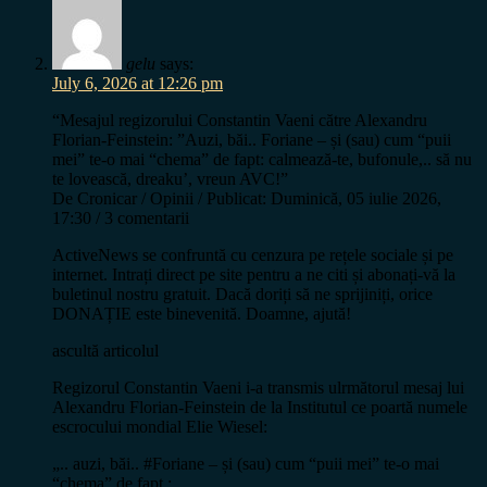
gelu
says:
July 6, 2026 at 12:26 pm
“Mesajul regizorului Constantin Vaeni către Alexandru
Florian-Feinstein: ”Auzi, băi.. Foriane – și (sau) cum “puii
mei” te-o mai “chema” de fapt: calmează-te, bufonule,.. să nu
te lovească, dreaku’, vreun AVC!”
De Cronicar / Opinii / Publicat: Duminică, 05 iulie 2026,
17:30 / 3 comentarii
ActiveNews se confruntă cu cenzura pe rețele sociale și pe
internet. Intrați direct pe site pentru a ne citi și abonați-vă la
buletinul nostru gratuit. Dacă doriți să ne sprijiniți, orice
DONAȚIE este binevenită. Doamne, ajută!
ascultă articolul
Regizorul Constantin Vaeni i-a transmis ulrmătorul mesaj lui
Alexandru Florian-Feinstein de la Institutul ce poartă numele
escrocului mondial Elie Wiesel:
„.. auzi, băi.. #Foriane – și (sau) cum “puii mei” te-o mai
“chema” de fapt :