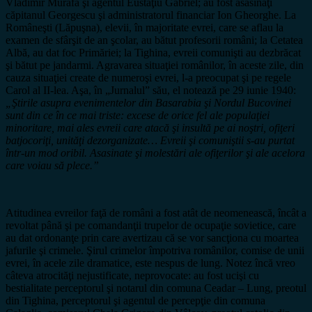
Vladimir Murafa şi agentul Eustaţiu Gabriel; au fost asasinaţi
căpitanul Georgescu şi administratorul financiar Ion Gheorghe. La
Româneşti (Lăpuşna), elevii, în majoritate evrei, care se aflau la
examen de sfârşit de an şcolar, au bătut profesorii români; la Cetatea
Albă, au dat foc Primăriei; la Tighina, evreii comunişti au dezbrăcat
şi bătut pe jandarmi. Agravarea situaţiei românilor, în aceste zile, din
cauza situaţiei create de numeroşi evrei, l-a preocupat şi pe regele
Carol al II-lea. Aşa, în „Jurnalul” său, el notează pe 29 iunie 1940:
„Ştirile asupra evenimentelor din Basarabia şi Nordul Bucovinei
sunt din ce în ce mai triste: excese de orice fel ale populaţiei
minoritare, mai ales evreii care atacă şi insultă pe ai noştri, ofiţeri
batjocoriţi, unităţi dezorganizate… Evreii şi comuniştii s-au purtat
într-un mod oribil. Asasinate şi molestări ale ofiţerilor şi ale acelora
care voiau să plece.”
Atitudinea evreilor faţă de români a fost atât de neomenească, încât a
revoltat până şi pe comandanţii trupelor de ocupaţie sovietice, care
au dat ordonanţe prin care avertizau că se vor sancţiona cu moartea
jafurile şi crimele. Şirul crimelor împotriva românilor, comise de unii
evrei, în acele zile dramatice, este nespus de lung. Notez încă vreo
câteva atrocităţi nejustificate, neprovocate: au fost ucişi cu
bestialitate perceptorul şi notarul din comuna Ceadar – Lung, preotul
din Tighina, perceptorul şi agentul de percepţie din comuna