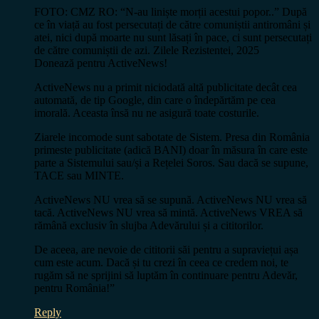
FOTO: CMZ RO: “N-au liniște morții acestui popor..” După
ce în viață au fost persecutați de către comuniștii antiromâni și
atei, nici după moarte nu sunt lăsați în pace, ci sunt persecutați
de către comuniștii de azi. Zilele Rezistentei, 2025
Donează pentru ActiveNews!
ActiveNews nu a primit niciodată altă publicitate decât cea
automată, de tip Google, din care o îndepărtăm pe cea
imorală. Aceasta însă nu ne asigură toate costurile.
Ziarele incomode sunt sabotate de Sistem. Presa din România
primeste publicitate (adică BANI) doar în măsura în care este
parte a Sistemului sau/și a Rețelei Soros. Sau dacă se supune,
TACE sau MINTE.
ActiveNews NU vrea să se supună. ActiveNews NU vrea să
tacă. ActiveNews NU vrea să mintă. ActiveNews VREA să
rămână exclusiv în slujba Adevărului și a cititorilor.
De aceea, are nevoie de cititorii săi pentru a supraviețui așa
cum este acum. Dacă și tu crezi în ceea ce credem noi, te
rugăm să ne sprijini să luptăm în continuare pentru Adevăr,
pentru România!”
Reply