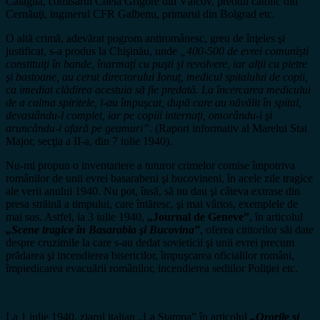
Calaglia, comisarul Chela Grigore din Vâlcov, preotul catolic din
Cernăuţi, inginerul CFR Galbenu, primarul din Bolgrad etc.
O altă crimă, adevărat pogrom antiromânesc, greu de înţeles şi
justificat, s-a produs la Chişinău, unde
„400-500 de evrei comunişti
constituiţi în bande, înarmaţi cu puşti şi revolvere, iar alţii cu pietre
şi bastoane, au cerut directorului Ionuţ, medicul spitalului de copii,
ca imediat clădirea acestuia să fie predată. La încercarea medicului
de a calma spiritele, l-au împuşcat, după care au năvălit în spital,
devastându-l complet, iar pe copiii internaţi, omorându-i şi
aruncându-i afară pe geamuri”
. (Raport informativ al Marelui Stat
Major, secţia a II-a, din 7 iulie 1940).
Nu-mi propun o inventariere a tuturor crimelor comise împotriva
românilor de unii evrei basarabeni şi bucovineni, în acele zile tragice
ale verii anului 1940. Nu pot, însă, să nu dau şi câteva extrase din
presa străină a timpului, care întăresc, şi mai vârtos, exemplele de
mai sus. Astfel, la 3 iulie 1940,
„Journal de Geneve”
, în articolul
„Scene tragice în Basarabia şi Bucovina”
, oferea cititorilor săi date
despre cruzimile la care s-au dedat sovieticii şi unii evrei precum
prădarea şi incendierea bisericilor, împuşcarea oficialilor români,
împiedicarea evacuării românilor, incendierea sediilor Poliţiei etc.
La 1 iulie 1940, ziarul italian „La Stampa” în articolul
„Ororile şi