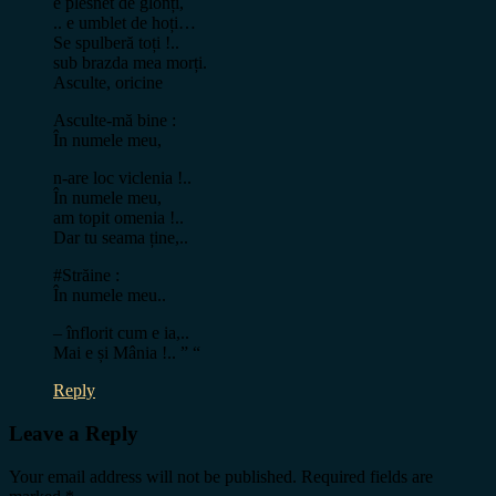
e plesnet de glonți,
.. e umblet de hoți…
Se spulberă toți !..
sub brazda mea morți.
Asculte, oricine
Asculte-mă bine :
În numele meu,
n-are loc viclenia !..
În numele meu,
am topit omenia !..
Dar tu seama ține,..
#Străine :
În numele meu..
– înflorit cum e ia,..
Mai e și Mânia !.. ” “
Reply
Leave a Reply
Your email address will not be published.
Required fields are