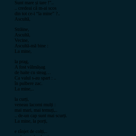
Sunt mare și tare !”..
.. credeai că m-ai scos
din tot ce-i “la mine” ?..
Ascultă,
Străine,
Ascultă,
Vecine,
Ascultă-mă bine :
La mine,
la prag,
A fost vălmășag
de haite cu steag…
Ca valul s-au spart : ..
în pulbere zac.
La mine,..
la curți,
veneau lacomi mulți :
mai mari, mai temuți,..
.. de-un cap sunt mai scurți.
La mine, la porți,
e rânjet de colți,..