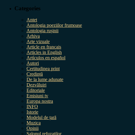
Categories
Antet
Antologia poeziilor frumoase
Antologia rușinii
Arhiva
Arte vizuale
Article en français
Articles in English
Artículos en español
Autori
Certitudinea print
Credință
De la lume adunate
Dezvăluiri
Editoriale
Emisiuni tv
Europa nostra
INFO
Istorie
Modelul de țară
Muzica
Opinii
Salonul refuzaților