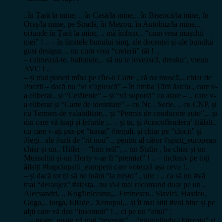
..în Țară la mine, .. în Casă/la mine,.. în Biserică/la mine, în
Oraș/la mine, pe Stradă, în Metrou, în Autobuz/la mine,..
oriunde în Țară la mine, .. mă îmbrac.. “cum vrea mușchii
mei” ! .. – în limitele bunului simț, ale decenței și-ale bunului
gust desigur, .. nu cum vrea “creierii” tăi ! ..
– calmează-te, bufonule,.. să nu te lovească, dreaku’, vreun
AVC ! ..
– și mai puneți mîna pe cîte-o Carte , că nu mușcă,.. chiar de
Poezii – dacă nu “vi s’apleacă” – în limba Țării ăsteia , care v-
a eliberat.. și “Cetățenie” – și “vă suportă” ca atare – .. care v-
a eliberat și “Carte de identitate” – cu Nr. , Serie, .. cu CNP, și
cu Termen de valabilitate,.. și “Permis de conducere auto”,.. și
din care vă luați și lefurile ;.. – și tu, și #ciocoflenderu’ ălălalt..
cu care v-ați pus pe “trasat” #reguli, și chiar pe “clocit” și
#legi.. ale #urii de “rit nou”.., pentru al căror #spirit_european
chiar și-un.. Hitler – “him self”, .. un Stalin , ba chiar și-un
Mussolini și-un Horty v-ar fi “premiat” ! .. – inclusiv pe toți
ăilalți #hapciupalii_europeni care votează așa ceva !..
– și dacă tot ții să ne luăm “la mișto” , uite : .. ca să nu #vă
mai “deranjez” #siesta.. nu vi-i mai recomand doar pe un ..
Alecsandri, .. Kogălniceanu,.. Eminescu.. Slavici, Hașdeu,
Goga,.. Iorga, Eliade.. Xenopol,.. și îi mai stiți #voi bine și pe
alții care vă dau “insomnii” ! .. ci pe un “altul” :
.. – poate, poate vă mai “reveniți” .. “giugiulindu-i bărzoiu” și