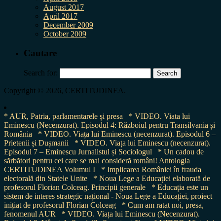
August 2017
April 2017
December 2009
October 2009
Cautare
Search for:
Copyright © 2026, CERTITUDINEA.
* AUR, Patria, parlamentarele și presa
* VIDEO. Viata lui
Eminescu (Necenzurat). Episodul 4: Războiul pentru Transilvania și
România
* VIDEO. Viața lui Eminescu (necenzurat). Episodul 6 –
Prietenii și Dușmanii
* VIDEO. Viața lui Eminescu (necenzurat).
Episodul 7 – Eminescu Jurnalistul și Sociologul
* Un cadou de
sărbători pentru cei care se mai consideră români! Antologia
CERTITUDINEA Volumul I
* Implicarea României în frauda
electorală din Statele Unite
* Noua Lege a Educației elaborată de
profesorul Florian Colceag. Principii generale
* Educația este un
sistem de interes strategic național - Noua Lege a Educației, proiect
inițiat de profesorul Florian Colceag
* Cum am ratat noi, presa,
fenomenul AUR
* VIDEO. Viața lui Eminescu (Necenzurat).