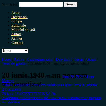
Search for:
Acasa
Despre noi
Echipa
Editoriale
Modelul de țară
Autori
Arhiva
Contact
Home
/
Arhiva
/
Certitudinea print
/
Dezvăluiri
/
Istorie
/
Opinii
/
Tema de gândire
/
28 iunie 1940 – un pogrom nemonetizat
28 iunie 1940 – un pogrom
28 iunie 1940 – un pogrom nemonetizat
June 28, 2026
Miron
Manega
nemonetizat
Arhiva
Certitudinea print
Dezvăluiri
Istorie
Opinii
Tema de gândire
2 Comments
28 iunie 1940
CERTITUDINEA Nr.
214
certitudinea.com
certitudinea.ro
Gică Manole
ortodox
un pogrom
nemonetizat