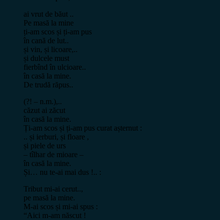
ai vrut de băut ..
Pe masă la mine
ți-am scos și ți-am pus
în cană de lut..
și vin, și licoare,..
și dulcele must
fierbînd în ulcioare..
în casă la mine.
De trudă răpus..
(?! – n.m.),..
căzut ai zăcut
în casă la mine.
Ți-am scos și ți-am pus curat așternut :
.. și ierburi, și floare ,
și piele de urs
– tîlhar de mioare –
în casă la mine.
Și… nu te-ai mai dus !.. :
Tribut mi-ai cerut..,
pe masă la mine.
M-ai scos și mi-ai spus :
“Aici m-am născut !