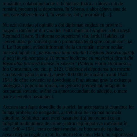
românilor, colaborând activ la lichidarea fizică a câtorva mii de
români, precum şi la deportarea, în Siberia, a altor câteva sute de
mii, care Siberie le va fi, în veşnicie, iad şi mormânt […].
Nu ezit să redau şi opiniile a doi diplomaţi englezi cu privire la
tragedia românilor din vara lui 1940: ministrul Angliei la Bucureşti,
Reginald Hoare, îl informa pe superiorul său, lordul Halifax, că
„evreii urăsc pe români şi au o pronunţată tentă spre comunism”, iar
J. Le Rougetel, având informaţii de la un român, martor ocular,
notează faptul că
„pensionarii unui azil din Chişinău fuseseră gazaţi
şi ucişi în stil nemţesc şi 10 trenuri încărcate cu moşieri şi ţărani din
Basarabia fuseseră trimise în Siberia”
(Valeriu Florin Dobrinescu,
Ion Constantin,
op. cit.
, p. 212). Uciderea şi deportarea (tot moarte
s-a dovedit până la urmă) a peste 300.000 de români în anii 1940 –
1941 de către sovietici se dovedeşte a fi un atentat grav la existenţa
biologică a poporului român, un genocid premeditat, înfăptuit de
ocupantul sovietic, având ca ajutor/secundant de nădejde, o mare
parte a evreilor basarabeni.
Acestea sunt fapte dovedite de istorici, iar acceptarea şi asumarea lor
în faţa probelor de netăgăduit, ar trebui să fie cea mai normală
atitudine. Subliniez: acei evrei basarabeni şi bucovineni ce au
înfăptuit multitudinea de crime şi atrocităţi împotriva românilor în
anii 1940 – 1941, erau cetăţeni români, se bucurau de egalitate,
aveau drepturi egale cu toţi locuitorii României Mari, nu suportaseră