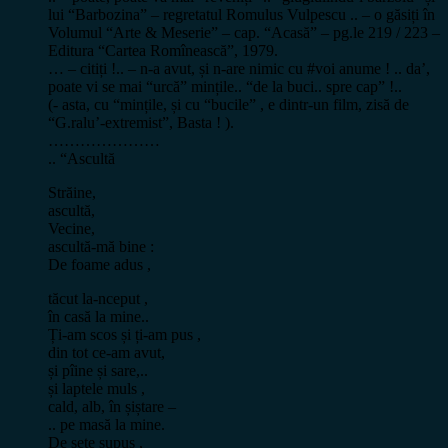
lui “Barbozina” – regretatul Romulus Vulpescu .. – o găsiți în
Volumul “Arte & Meserie” – cap. “Acasă” – pg.le 219 / 223 –
Editura “Cartea Romînească”, 1979.
… – citiți !.. – n-a avut, și n-are nimic cu #voi anume ! .. da’,
poate vi se mai “urcă” mințile.. “de la buci.. spre cap” !..
(- asta, cu “mințile, și cu “bucile” , e dintr-un film, zisă de
“G.ralu’-extremist”, Basta ! ).
…………………
.. “Ascultă
Străine,
ascultă,
Vecine,
ascultă-mă bine :
De foame adus ,
tăcut la-nceput ,
în casă la mine..
Ți-am scos și ți-am pus ,
din tot ce-am avut,
și pîine și sare,..
și laptele muls ,
cald, alb, în șiștare –
.. pe masă la mine.
De sete supus ,