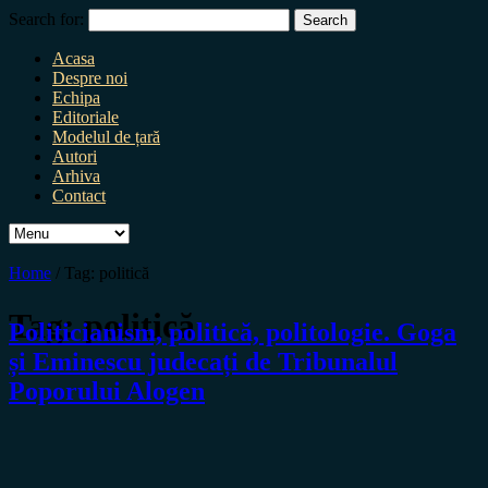
Search for:
Acasa
Despre noi
Echipa
Editoriale
Modelul de țară
Autori
Arhiva
Contact
Home
/
Tag:
politică
Tag:
politică
Politicianism, politică, politologie. Goga
și Eminescu judecați de Tribunalul
Poporului Alogen