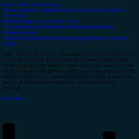
May 25, 2026
Miron Manega
Arhiva
Certitudinea print
Istorie
Opinii
Societate
Tema de gândire
0 Comment
#MironManega
CERTITUDINEA NR.
211
certitudinea.com
certitudinea.ro
Mihai Eminescu
Miron
Manega
Octavian
Goga
ortodox
politică
Politicianism
politologie
Tribunalul Poporului
Alogen
Autor: MIRON MANEGA Articol apărut în CERTITUDINEA Nr.
211 Există o confuzie gravă, întreținută deliberat în spațiul public
contemporan, între trei registre complet diferite ale raportării la viața
cetății: politicianismul, gândirea politică și gândirea politologică. Din
această confuzie se nasc numeroase falsificări istorice și numeroase
procese de demonizare retrospectivă, cum este și cazul lui
Octavian…
Read More