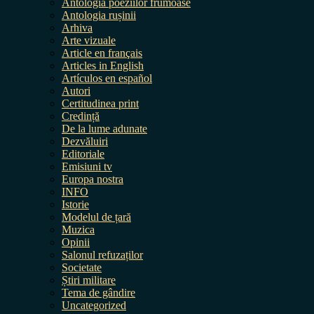
Antologia poeziilor frumoase
Antologia rușinii
Arhiva
Arte vizuale
Article en français
Articles in English
Artículos en español
Autori
Certitudinea print
Credință
De la lume adunate
Dezvăluiri
Editoriale
Emisiuni tv
Europa nostra
INFO
Istorie
Modelul de țară
Muzica
Opinii
Salonul refuzaților
Societate
Știri militare
Tema de gândire
Uncategorized