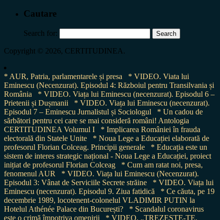
Cautare
Search for:
Copyright © 2026, CERTITUDINEA.
* AUR, Patria, parlamentarele și presa
* VIDEO. Viata lui
Eminescu (Necenzurat). Episodul 4: Războiul pentru Transilvania și
România
* VIDEO. Viața lui Eminescu (necenzurat). Episodul 6 –
Prietenii și Dușmanii
* VIDEO. Viața lui Eminescu (necenzurat).
Episodul 7 – Eminescu Jurnalistul și Sociologul
* Un cadou de
sărbători pentru cei care se mai consideră români! Antologia
CERTITUDINEA Volumul I
* Implicarea României în frauda
electorală din Statele Unite
* Noua Lege a Educației elaborată de
profesorul Florian Colceag. Principii generale
* Educația este un
sistem de interes strategic național - Noua Lege a Educației, proiect
inițiat de profesorul Florian Colceag
* Cum am ratat noi, presa,
fenomenul AUR
* VIDEO. Viața lui Eminescu (Necenzurat).
Episodul 3: Vânat de Serviciile Secrete străine
* VIDEO. Viața lui
Eminescu (necenzurat). Episodul 9. Ziua fatidică
* Ce căuta, pe 19
decembrie 1989, locotenent-colonelul VLADIMIR PUTIN la
Hotelul Athénée Palace din București?
* Scandalul coronavirus
este o crimă împotriva omenirii
* VIDEO. „TREZEȘTE-TE,