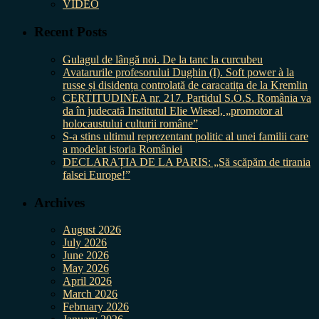
VIDEO
Recent Posts
Gulagul de lângă noi. De la tanc la curcubeu
Avatarurile profesorului Dughin (I). Soft power à la
russe și disidența controlată de caracatița de la Kremlin
CERTITUDINEA nr. 217. Partidul S.O.S. România va
da în judecată Institutul Elie Wiesel, „promotor al
holocaustului culturii române”
S-a stins ultimul reprezentant politic al unei familii care
a modelat istoria României
DECLARAȚIA DE LA PARIS: „Să scăpăm de tirania
falsei Europe!”
Archives
August 2026
July 2026
June 2026
May 2026
April 2026
March 2026
February 2026