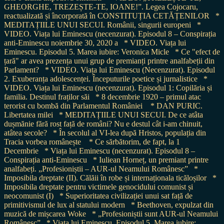
GHEORGHE, TREZEȘTE-TE, IOANE!”. Legea Cojocaru,
reactualizată și încorporată în CONSTITUȚIA CETĂȚENILOR
*
MEDITAȚIILE UNUI SECUI. Românii, singurii europeni
*
VIDEO. Viața lui Eminescu (necenzurat). Episodul 8 – Conspirația
anti-Eminescu noiembrie 30, 2020 a
* VIDEO. Viața lui
Eminescu. Episodul 5. Marea iubire: Veronica Micle
* Ce "efect de
țară" ar avea prezența unui grup de premianți printre analfabeții din
Parlament?
* VIDEO. Viața lui Eminescu (Necenzurat). Episodul
2. Exuberanța adolescenței. Începuturile poetice și jurnalistice
*
VIDEO. Viața lui Eminescu (necenzurat). Episodul 1: Copilăria și
familia. Destinul fraților săi
* 8 decembrie 1920 – primul atac
terorist cu bombă din Parlamentul României
* DAN PURIC.
Libertatea milei
* MEDITAȚIILE UNUI SECUI. De ce atâta
dușmănie fără rost față de români? Nu e destul cât i-am chinuit,
atâtea secole?
* În secolul al VI-lea după Hristos, populația din
Tracia vorbea românește
* Ce sărbătorim, de fapt, la 1
Decembrie
* Viața lui Eminescu (necenzurat). Episodul 8 –
Conspirația anti-Eminescu
* Iuliean Horneț, un premiant printre
analfabeți. „Profesioniștii – AUR-ul Neamului Românesc”
*
Imposibila dreptate (II). Călăii în robe și internaționala ticăloșilor
*
Imposibila dreptate pentru victimele genocidului comunist și
neocomunist (I)
* Superioritatea civilizației unui sat față de
primitivismul de lux al statului modern
* Beethoven, expulzat din
muzică de mișcarea Woke
* „Profesioniștii sunt AUR-ul Neamului
Românesc”
* Viața lui Eminescu. Episodul 5. Marea iubire: