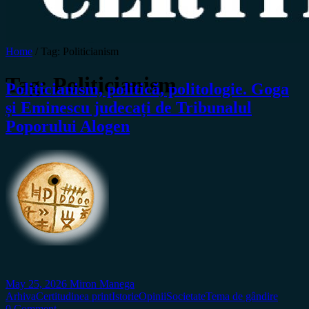
Home
/
Tag:
Politicianism
Tag:
Politicianism
Politicianism, politică, politologie. Goga
și Eminescu judecați de Tribunalul
Poporului Alogen
May 25, 2026
Miron Manega
Arhiva
Certitudinea print
Istorie
Opinii
Societate
Tema de gândire
0 Comment