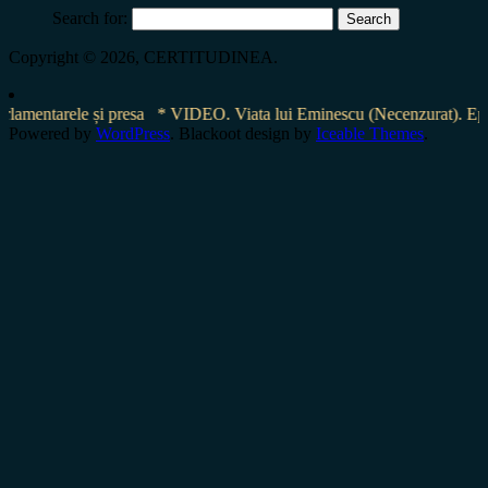
Search for:
Copyright © 2026, CERTITUDINEA.
entarele și presa
* VIDEO. Viata lui Eminescu (Necenzurat). Episodu
Powered by
WordPress
. Blackoot design by
Iceable Themes
.