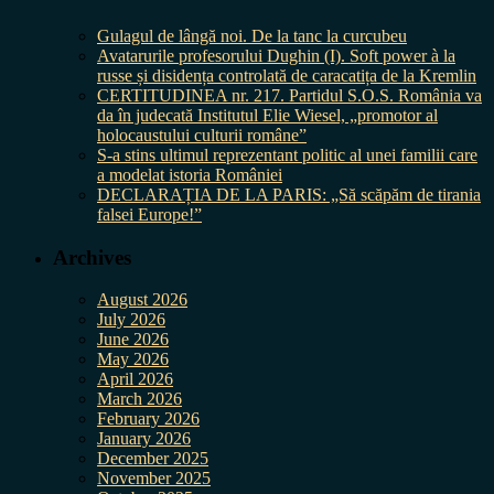
Gulagul de lângă noi. De la tanc la curcubeu
Avatarurile profesorului Dughin (I). Soft power à la
russe și disidența controlată de caracatița de la Kremlin
CERTITUDINEA nr. 217. Partidul S.O.S. România va
da în judecată Institutul Elie Wiesel, „promotor al
holocaustului culturii române”
S-a stins ultimul reprezentant politic al unei familii care
a modelat istoria României
DECLARAȚIA DE LA PARIS: „Să scăpăm de tirania
falsei Europe!”
Archives
August 2026
July 2026
June 2026
May 2026
April 2026
March 2026
February 2026
January 2026
December 2025
November 2025