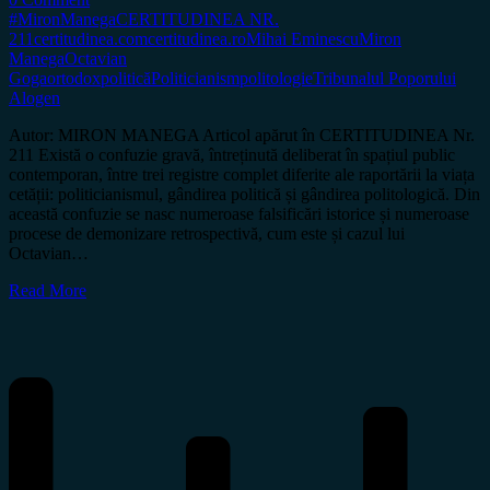
#MironManega
CERTITUDINEA NR.
211
certitudinea.com
certitudinea.ro
Mihai Eminescu
Miron
Manega
Octavian
Goga
ortodox
politică
Politicianism
politologie
Tribunalul Poporului
Alogen
Autor: MIRON MANEGA Articol apărut în CERTITUDINEA Nr.
211 Există o confuzie gravă, întreținută deliberat în spațiul public
contemporan, între trei registre complet diferite ale raportării la viața
cetății: politicianismul, gândirea politică și gândirea politologică. Din
această confuzie se nasc numeroase falsificări istorice și numeroase
procese de demonizare retrospectivă, cum este și cazul lui
Octavian…
Read More