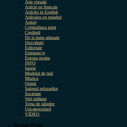
Arte vizuale
Article en français
Articles in English
Artículos en español
Autori
Certitudinea print
Credință
De la lume adunate
Dezvăluiri
Editoriale
Emisiuni tv
Europa nostra
INFO
Istorie
Modelul de țară
Muzica
Opinii
Salonul refuzaților
Societate
Știri militare
Tema de gândire
Uncategorized
VIDEO
Recent Posts