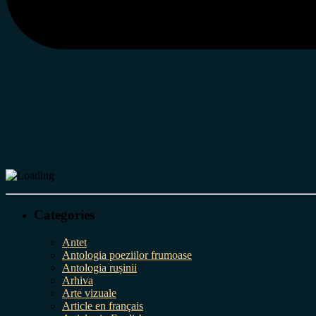
Categories
Antet
Antologia poeziilor frumoase
Antologia rușinii
Arhiva
Arte vizuale
Article en français