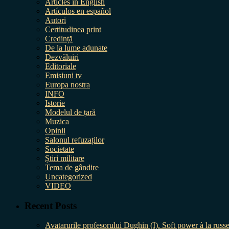
Articles in English
Artículos en español
Autori
Certitudinea print
Credință
De la lume adunate
Dezvăluiri
Editoriale
Emisiuni tv
Europa nostra
INFO
Istorie
Modelul de țară
Muzica
Opinii
Salonul refuzaților
Societate
Știri militare
Tema de gândire
Uncategorized
VIDEO
Recent Posts
Avatarurile profesorului Dughin (I). Soft power à la russe