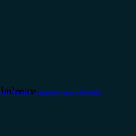
dimirescu
u Vexler a depășit orice limită!