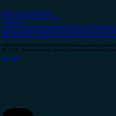
March 22, 2021
Miron Manega
Arhiva
Certitudinea print
Dezvăluiri
3 Comments
Aurel C. Popovici
Aurel Manea
CERTITUDINEA Nr. 84
Chestiunea iz
legionari
Ioan Aurel Pop
Ioan Roșca
Ion Coja
Ion Staicu
Legea Poliției M
Dabija
Proclamația de la Padeș
Proclamația lui Tudor Vladimirescu
sec
DIN SUMAR ● MIHAI EMINESCU. Chestiunea izraelită și soluţiunea 
BUICAN. „Frântură de soare, spărtură de flaut” ● Românismul înc
Read More