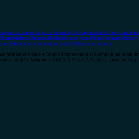
raelită
Constantin Cojocaru
Constituția Cetățenilor
Dan Culcer
Dan Puri
ilitare
Mariana Păduraru
Meditațiile unui secui
Mihai Eminescu
Mircea 
esiune
Silviu Vexler
Ultimul interviu
UZPR
Valeriu Gafencu
problemei sociale ● Singurul reprezentant al demnității naționale
epe să se audă în Parlament: MIRCEA VULCĂNESCU, casus belli în p