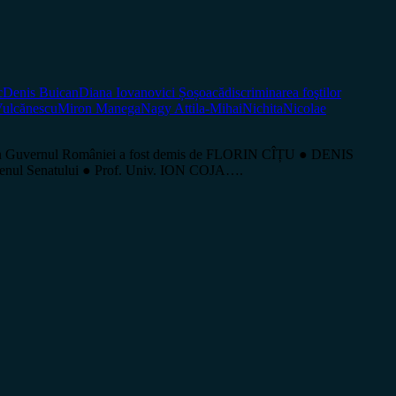
c
Denis Buican
Diana Iovanovici Șoșoacă
discriminarea foştilor
Vulcănescu
Miron Manega
Nagy Attila-Mihai
Nichita
Nicolae
 din Guvernul României a fost demis de FLORIN CÎȚU ● DENIS
lenul Senatului ● Prof. Univ. ION COJA….