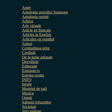
Antet
Antologia poeziilor frumoase
Antologia rușinii
Arhiva
Arte vizuale
Article en français
Articles in English
Artículos en español
Autori
Certitudinea print
Credință
De la lume adunate
Dezvăluiri
Editoriale
Emisiuni tv
Europa nostra
INFO
Istorie
Modelul de țară
Muzica
Opinii
Salonul refuzaților
Societate
Știri militare