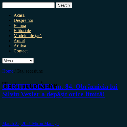
Search
for:
Acasa
Despre noi
Echipa
Editoriale
Modelul de țară
Autori
Arhiva
Contact
Home
/
Tag:
secesiune
Tag:
secesiune
CERTITUDINEA nr. 84. Obrăznicia lui
Silviu Vexler a depășit orice limită!
March 22, 2021
Miron Manega