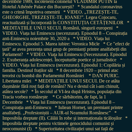
decembrie 1989, locotenent-colonelul VLADIMIR PUTIN la
Hotelul Athénée Palace din București?
* Scandalul coronavirus
este o crimă împotriva omenirii
* VIDEO. „TREZEȘTE-TE,
GHEORGHE, TREZEȘTE-TE, IOANE!”. Legea Cojocaru,
reactualizată și încorporată în CONSTITUȚIA CETĂȚENILOR
*
MEDITAȚIILE UNUI SECUI. Românii, singurii europeni
*
VIDEO. Viața lui Eminescu (necenzurat). Episodul 8 – Conspirația
anti-Eminescu noiembrie 30, 2020 a
* VIDEO. Viața lui
Eminescu. Episodul 5. Marea iubire: Veronica Micle
* Ce "efect de
țară" ar avea prezența unui grup de premianți printre analfabeții din
Parlament?
* VIDEO. Viața lui Eminescu (Necenzurat). Episodul
2. Exuberanța adolescenței. Începuturile poetice și jurnalistice
*
VIDEO. Viața lui Eminescu (necenzurat). Episodul 1: Copilăria și
familia. Destinul fraților săi
* 8 decembrie 1920 – primul atac
terorist cu bombă din Parlamentul României
* DAN PURIC.
Libertatea milei
* MEDITAȚIILE UNUI SECUI. De ce atâta
dușmănie fără rost față de români? Nu e destul cât i-am chinuit,
atâtea secole?
* În secolul al VI-lea după Hristos, populația din
Tracia vorbea românește
* Ce sărbătorim, de fapt, la 1
Decembrie
* Viața lui Eminescu (necenzurat). Episodul 8 –
Conspirația anti-Eminescu
* Iuliean Horneț, un premiant printre
analfabeți. „Profesioniștii – AUR-ul Neamului Românesc”
*
Imposibila dreptate (II). Călăii în robe și internaționala ticăloșilor
*
Imposibila dreptate pentru victimele genocidului comunist și
neocomunist (I)
* Superioritatea civilizației unui sat față de