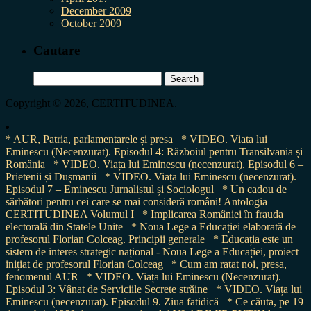
December 2009
October 2009
Cautare
Search
for:
Copyright © 2026, CERTITUDINEA.
* AUR, Patria, parlamentarele și presa
* VIDEO. Viata lui
Eminescu (Necenzurat). Episodul 4: Războiul pentru Transilvania și
România
* VIDEO. Viața lui Eminescu (necenzurat). Episodul 6 –
Prietenii și Dușmanii
* VIDEO. Viața lui Eminescu (necenzurat).
Episodul 7 – Eminescu Jurnalistul și Sociologul
* Un cadou de
sărbători pentru cei care se mai consideră români! Antologia
CERTITUDINEA Volumul I
* Implicarea României în frauda
electorală din Statele Unite
* Noua Lege a Educației elaborată de
profesorul Florian Colceag. Principii generale
* Educația este un
sistem de interes strategic național - Noua Lege a Educației, proiect
inițiat de profesorul Florian Colceag
* Cum am ratat noi, presa,
fenomenul AUR
* VIDEO. Viața lui Eminescu (Necenzurat).
Episodul 3: Vânat de Serviciile Secrete străine
* VIDEO. Viața lui
Eminescu (necenzurat). Episodul 9. Ziua fatidică
* Ce căuta, pe 19