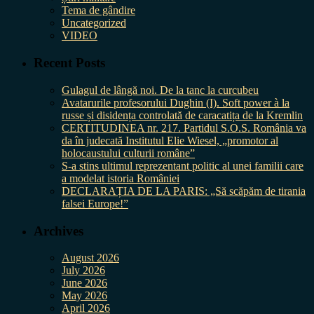
Tema de gândire
Uncategorized
VIDEO
Recent Posts
Gulagul de lângă noi. De la tanc la curcubeu
Avatarurile profesorului Dughin (I). Soft power à la
russe și disidența controlată de caracatița de la Kremlin
CERTITUDINEA nr. 217. Partidul S.O.S. România va
da în judecată Institutul Elie Wiesel, „promotor al
holocaustului culturii române”
S-a stins ultimul reprezentant politic al unei familii care
a modelat istoria României
DECLARAȚIA DE LA PARIS: „Să scăpăm de tirania
falsei Europe!”
Archives
August 2026
July 2026
June 2026
May 2026
April 2026