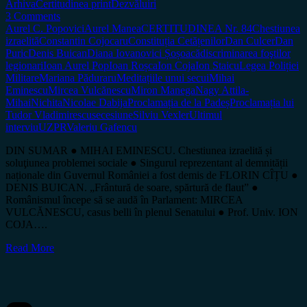
Arhiva
Certitudinea print
Dezvăluiri
3 Comments
Aurel C. Popovici
Aurel Manea
CERTITUDINEA Nr. 84
Chestiunea
izraelită
Constantin Cojocaru
Constituția Cetățenilor
Dan Culcer
Dan
Puric
Denis Buican
Diana Iovanovici Șoșoacă
discriminarea foştilor
legionari
Ioan Aurel Pop
Ioan Roșca
Ion Coja
Ion Staicu
Legea Poliției
Militare
Mariana Păduraru
Meditațiile unui secui
Mihai
Eminescu
Mircea Vulcănescu
Miron Manega
Nagy Attila-
Mihai
Nichita
Nicolae Dabija
Proclamația de la Padeș
Proclamația lui
Tudor Vladimirescu
secesiune
Silviu Vexler
Ultimul
interviu
UZPR
Valeriu Gafencu
DIN SUMAR ● MIHAI EMINESCU. Chestiunea izraelită și
soluţiunea problemei sociale ● Singurul reprezentant al demnității
naționale din Guvernul României a fost demis de FLORIN CÎȚU ●
DENIS BUICAN. „Frântură de soare, spărtură de flaut” ●
Românismul începe să se audă în Parlament: MIRCEA
VULCĂNESCU, casus belli în plenul Senatului ● Prof. Univ. ION
COJA….
Read More