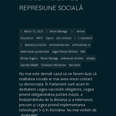
REPRESIUNE SOCIALĂ
March 13, 2021
Miron Manega
Arhiva
Dezvăluiri
INFO
Opinii
Știri militare
1 Comment
Asociația Juriștilor
certitudinea.com
certitudinea.ro
desființarea jandarmilor
Legea Poliției Militare
MAI
Mircea Dogaru
Miron Manega
ordonanțe militare
ortodox
Scandal MApN
Sindicatul Militarilor
Vae Victis
Nu mai este demult cazul să ne facem iluzii că
realitatea socială ar mai avea vreun contact
cu democrația. În Parlament sunt acum în
dezbatere Legea vaccinării obligatorii, Legea
privind obligativitatea purtării măștii, a
învățământului de la distanța și a telemuncii,
precum și Legea privind implementarea
tehnologiei 5-G în România. Nu mai vorbim de
„strategiile”…