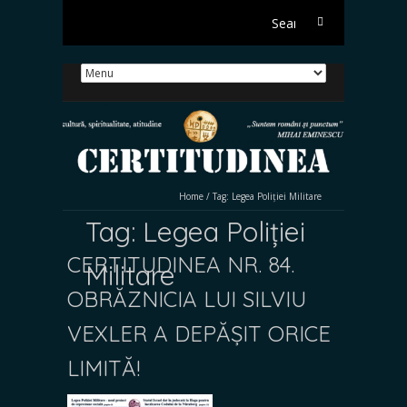
Search
for:
Home
/
Tag:
Legea Poliției Militare
Tag:
Legea Poliției
CERTITUDINEA NR. 84.
Militare
OBRĂZNICIA LUI SILVIU
VEXLER A DEPĂȘIT ORICE
LIMITĂ!