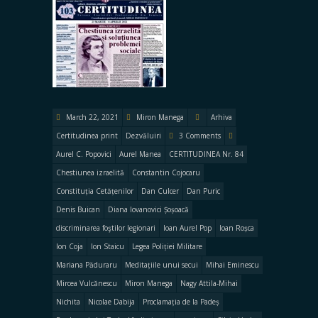
March 22, 2021
Miron Manega
Arhiva
Certitudinea print
Dezvăluiri
3 Comments
Aurel C. Popovici
Aurel Manea
CERTITUDINEA Nr. 84
Chestiunea izraelită
Constantin Cojocaru
Constituția Cetățenilor
Dan Culcer
Dan Puric
Denis Buican
Diana Iovanovici Șoșoacă
discriminarea foştilor legionari
Ioan Aurel Pop
Ioan Roșca
Ion Coja
Ion Staicu
Legea Poliției Militare
Mariana Păduraru
Meditațiile unui secui
Mihai Eminescu
Mircea Vulcănescu
Miron Manega
Nagy Attila-Mihai
Nichita
Nicolae Dabija
Proclamația de la Padeș