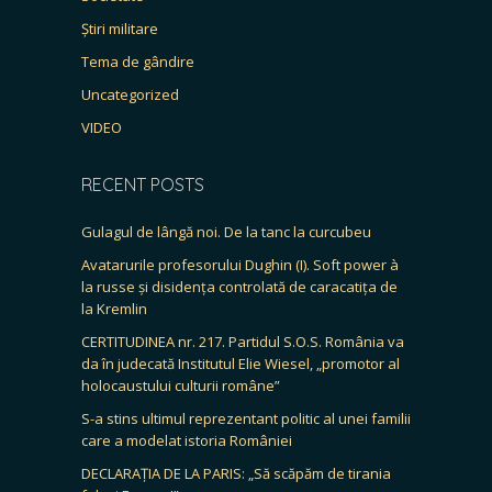
Știri militare
Tema de gândire
Uncategorized
VIDEO
RECENT POSTS
Gulagul de lângă noi. De la tanc la curcubeu
Avatarurile profesorului Dughin (I). Soft power à
la russe și disidența controlată de caracatița de
la Kremlin
CERTITUDINEA nr. 217. Partidul S.O.S. România va
da în judecată Institutul Elie Wiesel, „promotor al
holocaustului culturii române”
S-a stins ultimul reprezentant politic al unei familii
care a modelat istoria României
DECLARAȚIA DE LA PARIS: „Să scăpăm de tirania