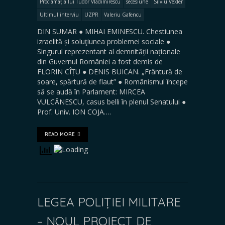
Proclamația lui Tudor Vladimirescu
secesiune
Silviu Vexler
Ultimul interviu
UZPR
Valeriu Gafencu
DIN SUMAR ● MIHAI EMINESCU. Chestiunea
izraelită și soluţiunea problemei sociale ●
Singurul reprezentant al demnității naționale
din Guvernul României a fost demis de
FLORIN CÎȚU ● DENIS BUICAN. „Frântură de
soare, spărtură de flaut” ● Românismul începe
să se audă în Parlament: MIRCEA
VULCĂNESCU, casus belli în plenul Senatului ●
Prof. Univ. ION COJA….
READ MORE
LEGEA POLIȚIEI MILITARE
– NOUL PROIECT DE