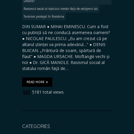
umane?
Rasismul social al statului român faţă de cetăţenii săi
Terorism protejat în România
DIN SUMAR ● MIHAI EMINESCU. Cum a fost
cu putință să ne conducă asemenea oameni?
● NICOLAE PAULESCU: „Eu am crezut că pe
altarul științei va prima adevărul…” ● DENIS
BUICAN. „Frântură de soare, spărtură de
flaut” ● MAGDA URSACHE. Moftangiii vechi și
noi ● Dr. GICĂ MANOLE. Rasismul social al
statului român faţă de…
READ MORE
5181 total views
CATEGORIES