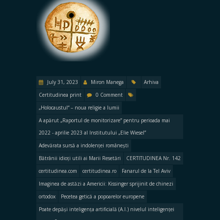
July 31, 2023
Miron Manega
Arhiva
Certitudinea print
0 Comment
„Holocaustul“ – noua religie a lumii
A apărut „Raportul de monitorizare” pentru perioada mai
2022 - aprilie 2023 al Institutului „Elie Wiesel”
Adevărata sursă a indolenței românești
Bătrânii idioți utili ai Marii Resetări
CERTITUDINEA Nr. 142
certitudinea.com
certitudinea.ro
Fanarul de la Tel Aviv
Imaginea de astăzi a Americii: Kissinger sprijinit de chinezi
ortodox
Pecetea getică a popoarelor europene
Poate depăși inteligența artificială (A.I.) nivelul inteligenței