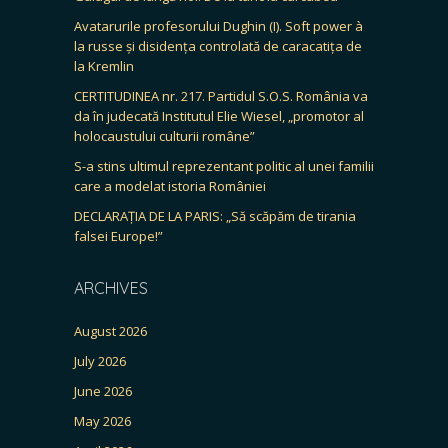
Avatarurile profesorului Dughin (I). Soft power à
la russe și disidența controlată de caracatița de
la Kremlin
CERTITUDINEA nr. 217. Partidul S.O.S. România va
da în judecată Institutul Elie Wiesel, „promotor al
holocaustului culturii române”
S-a stins ultimul reprezentant politic al unei familii
care a modelat istoria României
DECLARAȚIA DE LA PARIS: „Să scăpăm de tirania
falsei Europe!”
ARCHIVES
August 2026
July 2026
June 2026
May 2026