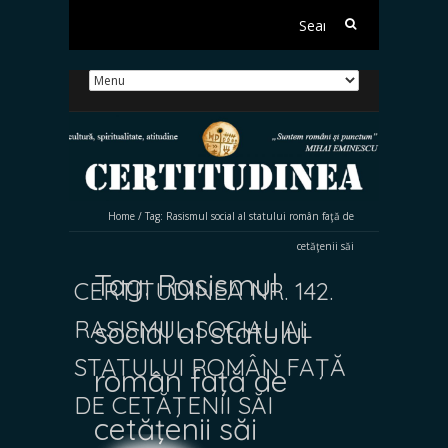
Search
for:
Home
/
Tag:
Rasismul social al statului român faţă de
cetăţenii săi
Tag:
Rasismul
CERTITUDINEA NR. 142.
RASISMUL SOCIAL AL
social al statului
STATULUI ROMÂN FAŢĂ
român faţă de
DE CETĂŢENII SĂI
cetăţenii săi