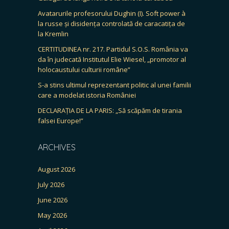
Avatarurile profesorului Dughin (I). Soft power à
la russe și disidența controlată de caracatița de
la Kremlin
CERTITUDINEA nr. 217. Partidul S.O.S. România va
da în judecată Institutul Elie Wiesel, „promotor al
holocaustului culturii române”
S-a stins ultimul reprezentant politic al unei familii
care a modelat istoria României
DECLARAȚIA DE LA PARIS: „Să scăpăm de tirania
falsei Europe!”
ARCHIVES
August 2026
July 2026
June 2026
May 2026