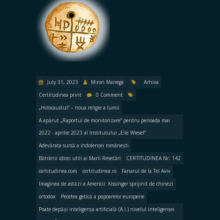
July 31, 2023
Miron Manega
Arhiva
Certitudinea print
0 Comment
„Holocaustul“ – noua religie a lumii
A apărut „Raportul de monitorizare” pentru perioada mai
2022 - aprilie 2023 al Institutului „Elie Wiesel”
Adevărata sursă a indolenței românești
Bătrânii idioți utili ai Marii Resetări
CERTITUDINEA Nr. 142
certitudinea.com
certitudinea.ro
Fanarul de la Tel Aviv
Imaginea de astăzi a Americii: Kissinger sprijinit de chinezi
ortodox
Pecetea getică a popoarelor europene
Poate depăși inteligența artificială (A.I.) nivelul inteligenței