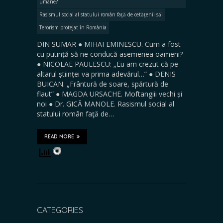
umane?
Rasismul social al statului român faţă de cetăţenii săi
Terorism protejat în România
DIN SUMAR ● MIHAI EMINESCU. Cum a fost
cu putință să ne conducă asemenea oameni?
● NICOLAE PAULESCU: „Eu am crezut că pe
altarul științei va prima adevărul…” ● DENIS
BUICAN. „Frântură de soare, spărtură de
flaut” ● MAGDA URSACHE. Moftangiii vechi și
noi ● Dr. GICĂ MANOLE. Rasismul social al
statului român faţă de…
READ MORE
CATEGORIES