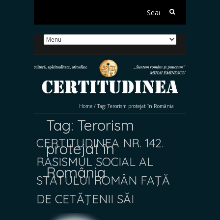
Search
for:
Home
/
Tag:
Terorism protejat în România
Tag:
Terorism
CERTITUDINEA NR. 142.
protejat în
RASISMUL SOCIAL AL
România
STATULUI ROMÂN FAŢĂ
DE CETĂŢENII SĂI