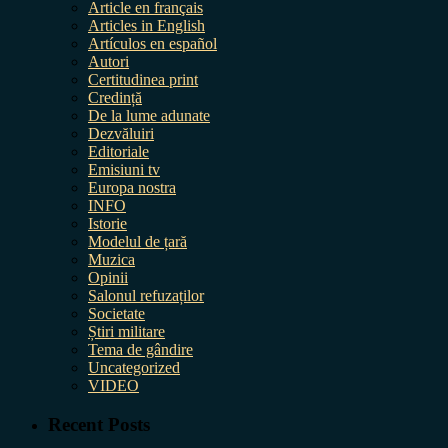
Article en français
Articles in English
Artículos en español
Autori
Certitudinea print
Credință
De la lume adunate
Dezvăluiri
Editoriale
Emisiuni tv
Europa nostra
INFO
Istorie
Modelul de țară
Muzica
Opinii
Salonul refuzaților
Societate
Știri militare
Tema de gândire
Uncategorized
VIDEO
Recent Posts