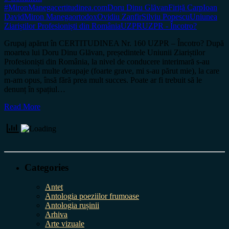
#MironManega
certitudinea.com
Doru Dinu Glăvan
Firiță Carp
Ioan
David
Miron Manega
ortodox
Ovidiu Zanfir
Silviu Popescu
Uniunea
Ziariștilor Profesioniști din România
UZPR
UZPR - Încotro?
Grupaj apărut în CERTITUDINEA Nr. 160 UZPR – Încotro? După
moartea lui Doru Dinu Glăvan, președintele Uniunii Ziariștilor
Profesioniști din România, la nivel de conducere interimară s-au
produs mai multe derapaje (foarte grave, mi s-au părut mie), la care
m-am opus, însă fără prea mult succes. Poate ar fi trebuit să le
denunț în spațiul…
Read More
Categories
Antet
Antologia poeziilor frumoase
Antologia rușinii
Arhiva
Arte vizuale