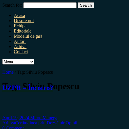
Search for:
Acasa
Despre noi
Echipa
Editoriale
Modelul de țară
Autori
Arhiva
Contact
Home
/
Tag:
Silviu Popescu
Tag:
Silviu Popescu
UZPR – Încotro?
April 19, 2024
Miron Manega
Arhiva
Certitudinea print
Dezvăluiri
Opinii
0 Comment