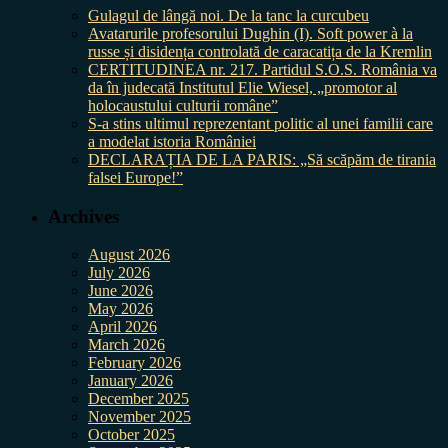
Gulagul de lângă noi. De la tanc la curcubeu
Avatarurile profesorului Dughin (I). Soft power à la
russe și disidența controlată de caracatița de la Kremlin
CERTITUDINEA nr. 217. Partidul S.O.S. România va
da în judecată Institutul Elie Wiesel, „promotor al
holocaustului culturii române”
S-a stins ultimul reprezentant politic al unei familii care
a modelat istoria României
DECLARAȚIA DE LA PARIS: „Să scăpăm de tirania
falsei Europe!”
Archives
August 2026
July 2026
June 2026
May 2026
April 2026
March 2026
February 2026
January 2026
December 2025
November 2025
October 2025