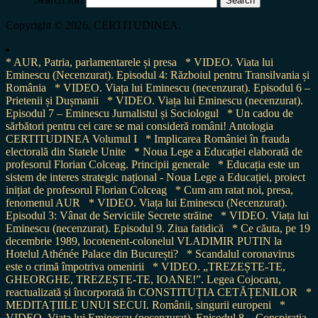
Copyright © 2026, CERTITUDINEA.
* AUR, Patria, parlamentarele și presa
* VIDEO. Viata lui
Eminescu (Necenzurat). Episodul 4: Războiul pentru Transilvania și
România
* VIDEO. Viața lui Eminescu (necenzurat). Episodul 6 –
Prietenii și Dușmanii
* VIDEO. Viața lui Eminescu (necenzurat).
Episodul 7 – Eminescu Jurnalistul și Sociologul
* Un cadou de
sărbători pentru cei care se mai consideră români! Antologia
CERTITUDINEA Volumul I
* Implicarea României în frauda
electorală din Statele Unite
* Noua Lege a Educației elaborată de
profesorul Florian Colceag. Principii generale
* Educația este un
sistem de interes strategic național - Noua Lege a Educației, proiect
inițiat de profesorul Florian Colceag
* Cum am ratat noi, presa,
fenomenul AUR
* VIDEO. Viața lui Eminescu (Necenzurat).
Episodul 3: Vânat de Serviciile Secrete străine
* VIDEO. Viața lui
Eminescu (necenzurat). Episodul 9. Ziua fatidică
* Ce căuta, pe 19
decembrie 1989, locotenent-colonelul VLADIMIR PUTIN la
Hotelul Athénée Palace din București?
* Scandalul coronavirus
este o crimă împotriva omenirii
* VIDEO. „TREZEȘTE-TE,
GHEORGHE, TREZEȘTE-TE, IOANE!”. Legea Cojocaru,
reactualizată și încorporată în CONSTITUȚIA CETĂȚENILOR
*
MEDITAȚIILE UNUI SECUI. Românii, singurii europeni
*
VIDEO. Viața lui Eminescu (necenzurat). Episodul 8 – Conspirația