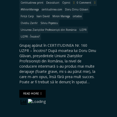
Certitudinea print
Dezvăluiri
Opinii
0 Comment
#MironManega
certitudinea.com
Doru Dinu Glăvan
Firiță Carp
Ioan David
Miron Manega
ortodox
Ovidiu Zanfir
Silviu Popescu
Uniunea Ziariștilor Profesioniști din România
UZPR
UZPR - Încotro?
Grupaj apărut în CERTITUDINEA Nr. 160
UZPR – Încotro? După moartea lui Doru Dinu
Glăvan, președintele Uniunii Ziariștilor
Profesioniști din România, la nivel de
conducere interimară s-au produs mai multe
derapaje (foarte grave, mi s-au părut mie), la
care m-am opus, însă fără prea mult succes.
Poate ar fi trebuit să le denunț în spațiul…
READ MORE