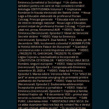
Eminescu Jurnalistul și Sociologul
* Un cadou de
sărbători pentru cei care se mai consideră români!
Antologia CERTITUDINEA Volumul I
* Implicarea
României în frauda electorală din Statele Unite
* Noua
Lege a Educației elaborată de profesorul Florian
Colceag. Principii generale
* Educația este un sistem
de interes strategic național - Noua Lege a Educației,
proiect inițiat de profesorul Florian Colceag
* Cum am
ratat noi, presa, fenomenul AUR
* VIDEO. Viața lui
Eminescu (Necenzurat). Episodul 3: Vânat de Serviciile
Secrete străine
* VIDEO. Viața lui Eminescu
(necenzurat). Episodul 9. Ziua fatidică
* Ce căuta, pe 19
decembrie 1989, locotenent-colonelul VLADIMIR PUTIN
la Hotelul Athénée Palace din București?
* Scandalul
coronavirus este o crimă împotriva omenirii
* VIDEO.
„TREZEȘTE-TE, GHEORGHE, TREZEȘTE-TE, IOANE!”.
Legea Cojocaru, reactualizată și încorporată în
CONSTITUȚIA CETĂȚENILOR
* MEDITAȚIILE UNUI SECUI.
Românii, singurii europeni
* VIDEO. Viața lui Eminescu
(necenzurat). Episodul 8 – Conspirația anti-Eminescu
noiembrie 30, 2020 a
* VIDEO. Viața lui Eminescu.
Episodul 5. Marea iubire: Veronica Micle
* Ce "efect de
țară" ar avea prezența unui grup de premianți printre
analfabeții din Parlament?
* VIDEO. Viața lui Eminescu
(Necenzurat). Episodul 2. Exuberanța adolescenței.
Începuturile poetice și jurnalistice
* VIDEO. Viața lui
Eminescu (necenzurat). Episodul 1: Copilăria și familia.
Destinul fraților săi
* 8 decembrie 1920 – primul atac
terorist cu bombă din Parlamentul României
* DAN
PURIC. Libertatea milei
* MEDITAȚIILE UNUI SECUI. De
ce atâta dușmănie fără rost față de români? Nu e destul
cât i-am chinuit, atâtea secole?
* În secolul al VI-lea