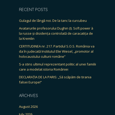
RECENT POSTS
Gulagul de lângă noi. De la tanc la curcubeu
Avatarurile profesorului Dughin (I). Soft power à
la russe și disidența controlată de caracatița de
la Kremlin
CERTITUDINEA nr. 217. Partidul S.O.S. România va
da în judecată Institutul Elie Wiesel, „promotor al
holocaustului culturii române”
S-a stins ultimul reprezentant politic al unei familii
care a modelat istoria României
DECLARAȚIA DE LA PARIS: „Să scăpăm de tirania
falsei Europe!”
ARCHIVES
August 2026
July 2026