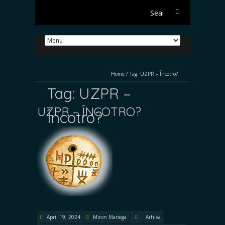
Search
for:
Home
/
Tag:
UZPR – Încotro?
Tag:
UZPR –
UZPR – ÎNCOTRO?
Încotro?
April 19, 2024
Miron Manega
Arhiva