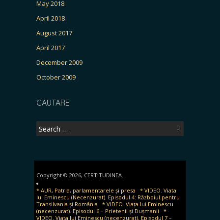
May 2018
April 2018
August 2017
April 2017
December 2009
October 2009
CAUTARE
Search
for:
Copyright © 2026, CERTITUDINEA.
* AUR, Patria, parlamentarele și presa
* VIDEO. Viata
lui Eminescu (Necenzurat). Episodul 4: Războiul pentru
Transilvania și România
* VIDEO. Viața lui Eminescu
(necenzurat). Episodul 6 – Prietenii și Dușmanii
*
VIDEO. Viața lui Eminescu (necenzurat). Episodul 7 –