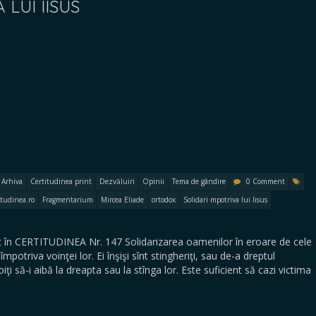
 LUI IISUS
Arhiva
Certitudinea print
Dezvăluiri
Opinii
Tema de gândire
0 Comment
itudinea.ro
Fragmentarium
Mircea Eliade
ortodox
Solidari mpotriva lui Iisus
 în CERTITUDINEA Nr. 147 Solidarizarea oamenilor în eroare de cele
împotriva voinţei lor. Ei înşişi sînt stingheriţi, sau de-a dreptul
ţi să-i aibă la dreapta sau la stînga lor. Este suficient să cazi victima