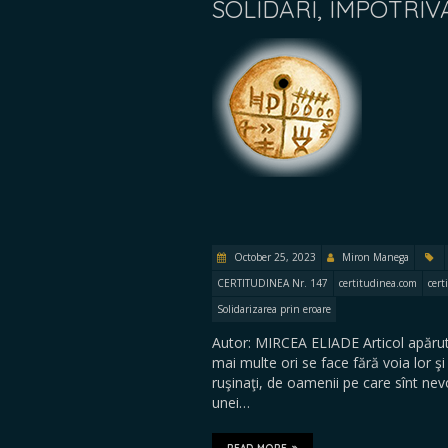
SOLIDARI, ÎMPOTRIVA
October 25, 2023
Miron Manega
CERTITUDINEA Nr. 147
certitudinea.com
cert
Solidarizarea prin eroare
Autor: MIRCEA ELIADE Articol apărut
mai multe ori se face fără voia lor şi 
ruşinaţi, de oamenii pe care sînt nevoi
unei…