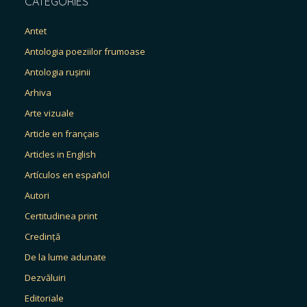
CATEGORIES
Antet
Antologia poeziilor frumoase
Antologia rușinii
Arhiva
Arte vizuale
Article en français
Articles in English
Artículos en español
Autori
Certitudinea print
Credință
De la lume adunate
Dezvăluiri
Editoriale