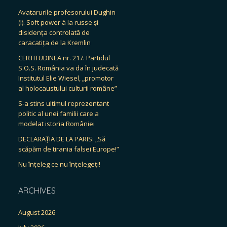
Avatarurile profesorului Dughin
(I). Soft power à la russe și
disidența controlată de
caracatița de la Kremlin
CERTITUDINEA nr. 217. Partidul
S.O.S. România va da în judecată
Institutul Elie Wiesel, „promotor
al holocaustului culturii române”
S-a stins ultimul reprezentant
politic al unei familii care a
modelat istoria României
DECLARAȚIA DE LA PARIS: „Să
scăpăm de tirania falsei Europe!”
Nu înțeleg ce nu înțelegeți!
ARCHIVES
August 2026