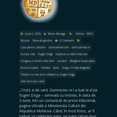
June 6, 2025
Miron Manega
Arhiva
INFO
Muzica
Tema de gândire
0 Comment
Casă pentru Serafim
certitudinea.com
certitudinea.ro
Durata zilei
Eugen Doga
Explozie cu efect întârziat
Gingașa și tandra mea fiară
Lăutarii
Mergând după soare
Nunta la palat
ortodox
Șatra
Singur în fața dragostei
Timpul n-a mai avut răbdare cu Eugen Doga
Zece ierni pe o vară
„Tristă zi de vară. Dumnezeu ni l-a luat la el pe
Eugen Doga – semnala cu tristețe, în data de
3 iunie, într-un comunicat de presă înlăcrimat,
pagina oficială a Ministerului Culturii din
Republica Moldova. Când, în mod firesc, ar fi
trebuit să celebrăm viața, ne luăm rămas-bun