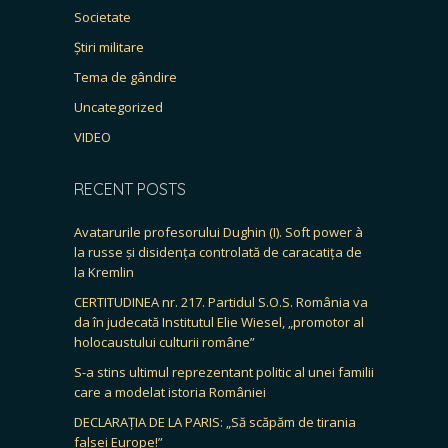
Societate
Știri militare
Tema de gândire
Uncategorized
VIDEO
RECENT POSTS
Avatarurile profesorului Dughin (I). Soft power à
la russe și disidența controlată de caracatița de
la Kremlin
CERTITUDINEA nr. 217. Partidul S.O.S. România va
da în judecată Institutul Elie Wiesel, „promotor al
holocaustului culturii române”
S-a stins ultimul reprezentant politic al unei familii
care a modelat istoria României
DECLARAȚIA DE LA PARIS: „Să scăpăm de tirania
falsei Europe!”