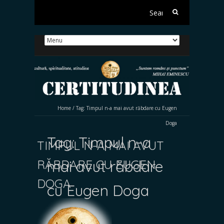
Search
for:
Home
/
Tag:
Timpul n-a mai avut răbdare cu Eugen
Doga
Tag:
Timpul n-a
TIMPUL N-A MAI AVUT
RĂBDARE CU EUGEN
mai avut răbdare
DOGA
cu Eugen Doga