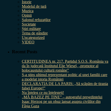
Istorie
Modelul de țară
Muzica
Opinii
Salonul refuzaților
Societate
Știri militare
Tema de gândire
Uncategorized
VIDEO
Recent Posts
CERTITUDINEA nr. 217. Partidul S.O.S. România va
da în judecată Institutul Elie Wiesel, „promotor al
holocaustului culturii române”
S-a stins ultimul reprezentant politic al unei familii care
a modelat istoria României
DECLARAȚIA DE LA PARIS: „Să scăpăm de tirania
falsei Europe!”
Nu înțeleg ce nu înțelegeți!
„MĂ BAZEZ PE TINE” – autograful președintelui
Isaac Herzog pe un obuz lansat asupra civililor din
Fâșia Gaza