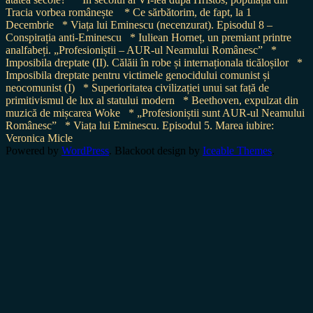
Tracia vorbea românește
* Ce sărbătorim, de fapt, la 1
Decembrie
* Viața lui Eminescu (necenzurat). Episodul 8 –
Conspirația anti-Eminescu
* Iuliean Horneț, un premiant printre
analfabeți. „Profesioniștii – AUR-ul Neamului Românesc”
*
Imposibila dreptate (II). Călăii în robe și internaționala ticăloșilor
*
Imposibila dreptate pentru victimele genocidului comunist și
neocomunist (I)
* Superioritatea civilizației unui sat față de
primitivismul de lux al statului modern
* Beethoven, expulzat din
muzică de mișcarea Woke
* „Profesioniștii sunt AUR-ul Neamului
Românesc”
* Viața lui Eminescu. Episodul 5. Marea iubire:
Veronica Micle
Powered by
WordPress
. Blackoot design by
Iceable Themes
.