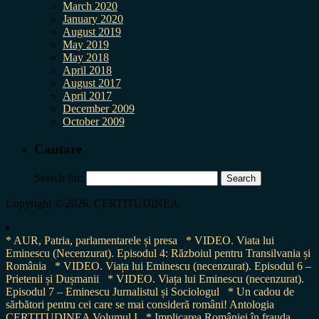
March 2020
January 2020
August 2019
May 2019
May 2018
April 2018
August 2017
April 2017
December 2009
October 2009
Cautare
Search for:
Copyright © 2026, CERTITUDINEA.
* AUR, Patria, parlamentarele și presa
* VIDEO. Viata lui
Eminescu (Necenzurat). Episodul 4: Războiul pentru Transilvania și
România
* VIDEO. Viața lui Eminescu (necenzurat). Episodul 6 –
Prietenii și Dușmanii
* VIDEO. Viața lui Eminescu (necenzurat).
Episodul 7 – Eminescu Jurnalistul și Sociologul
* Un cadou de
sărbători pentru cei care se mai consideră români! Antologia
CERTITUDINEA Volumul I
* Implicarea României în frauda