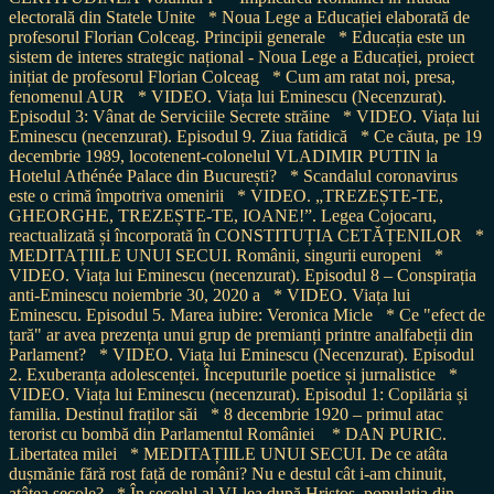
electorală din Statele Unite
* Noua Lege a Educației elaborată de
profesorul Florian Colceag. Principii generale
* Educația este un
sistem de interes strategic național - Noua Lege a Educației, proiect
inițiat de profesorul Florian Colceag
* Cum am ratat noi, presa,
fenomenul AUR
* VIDEO. Viața lui Eminescu (Necenzurat).
Episodul 3: Vânat de Serviciile Secrete străine
* VIDEO. Viața lui
Eminescu (necenzurat). Episodul 9. Ziua fatidică
* Ce căuta, pe 19
decembrie 1989, locotenent-colonelul VLADIMIR PUTIN la
Hotelul Athénée Palace din București?
* Scandalul coronavirus
este o crimă împotriva omenirii
* VIDEO. „TREZEȘTE-TE,
GHEORGHE, TREZEȘTE-TE, IOANE!”. Legea Cojocaru,
reactualizată și încorporată în CONSTITUȚIA CETĂȚENILOR
*
MEDITAȚIILE UNUI SECUI. Românii, singurii europeni
*
VIDEO. Viața lui Eminescu (necenzurat). Episodul 8 – Conspirația
anti-Eminescu noiembrie 30, 2020 a
* VIDEO. Viața lui
Eminescu. Episodul 5. Marea iubire: Veronica Micle
* Ce "efect de
țară" ar avea prezența unui grup de premianți printre analfabeții din
Parlament?
* VIDEO. Viața lui Eminescu (Necenzurat). Episodul
2. Exuberanța adolescenței. Începuturile poetice și jurnalistice
*
VIDEO. Viața lui Eminescu (necenzurat). Episodul 1: Copilăria și
familia. Destinul fraților săi
* 8 decembrie 1920 – primul atac
terorist cu bombă din Parlamentul României
* DAN PURIC.
Libertatea milei
* MEDITAȚIILE UNUI SECUI. De ce atâta
dușmănie fără rost față de români? Nu e destul cât i-am chinuit,
atâtea secole?
* În secolul al VI-lea după Hristos, populația din