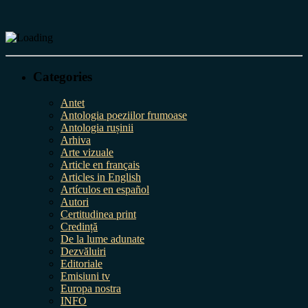
Categories
Antet
Antologia poeziilor frumoase
Antologia rușinii
Arhiva
Arte vizuale
Article en français
Articles in English
Artículos en español
Autori
Certitudinea print
Credință
De la lume adunate
Dezvăluiri
Editoriale
Emisiuni tv
Europa nostra
INFO