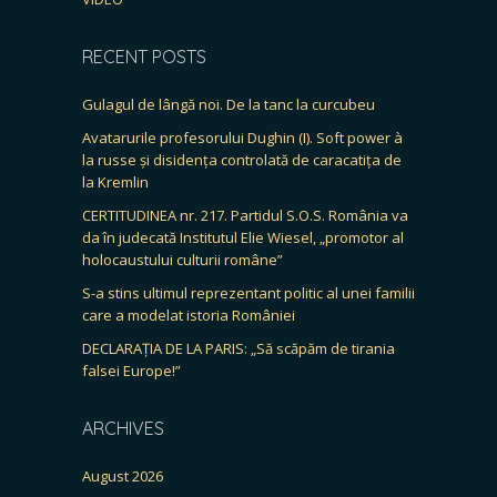
RECENT POSTS
Gulagul de lângă noi. De la tanc la curcubeu
Avatarurile profesorului Dughin (I). Soft power à
la russe și disidența controlată de caracatița de
la Kremlin
CERTITUDINEA nr. 217. Partidul S.O.S. România va
da în judecată Institutul Elie Wiesel, „promotor al
holocaustului culturii române”
S-a stins ultimul reprezentant politic al unei familii
care a modelat istoria României
DECLARAȚIA DE LA PARIS: „Să scăpăm de tirania
falsei Europe!”
ARCHIVES
August 2026