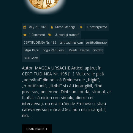
May 26, 2026
Miron Manega
Uncategorized
1 Comment
„Umori și rumori”
CERTITUDINEA Nr. 195
certitudinea.com
certitudinea.ro
Edgar Papu
Gogu Rădulescu
Magda Ursache
ortodox
Paul Goma
Autor: MAGDA URSACHE Articol apărut în
CERTITUDINEA Nr. 195 […] Multora le pică
„adevărul” din bot că Eminescu e „frigid”,
„mortificant”, „ilizibil” și că-i intangibil, fiind
prea sus, pesemne. Dintr-un sondaj stradal, ar
fi aflat că niciun om simplu, dintre cei
intervievați, nu era străin de Eminescu: știau
câteva versuri măcar.Deci nu-i nici intangibil,
nici…
READ MORE