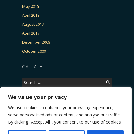
May 2018
April 2018
August 2017
April 2017
December 2009
October 2009
CAUTARE
Search
for:
We value your privacy
We use cookies to enhance your browsing experience,
Copyright © 2026, CERTITUDINEA.
serve personalised ads or content, and analyse our traffic.
R, Patria, parlamentarele și presa
* VIDEO. Viata lui Eminescu (Necenzurat). Episodu
By clicking "Accept All", you consent to our use of cookies.
Powered by
WordPress
. Blackoot design by
Iceable