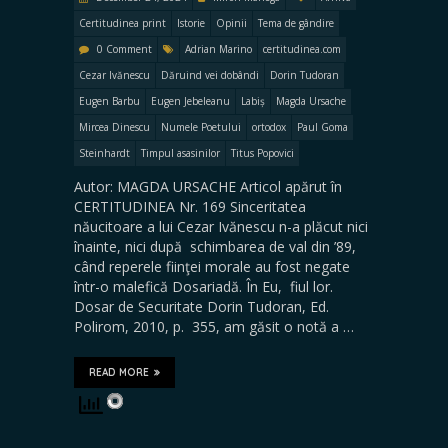
Certitudinea print
Istorie
Opinii
Tema de gândire
0 Comment
Adrian Marino
certitudinea.com
Cezar Ivănescu
Dăruind vei dobândi
Dorin Tudoran
Eugen Barbu
Eugen Jebeleanu
Labiș
Magda Ursache
Mircea Dinescu
Numele Poetului
ortodox
Paul Goma
Steinhardt
Timpul asasinilor
Titus Popovici
Autor: MAGDA URSACHE Articol apărut în
CERTITUDINEA Nr. 169 Sinceritatea
năucitoare a lui Cezar Ivănescu n-a plăcut nici
înainte, nici după schimbarea de val din ’89,
când reperele fiinţei morale au fost negate
într-o malefică Dosariadă. În Eu, fiul lor.
Dosar de Securitate Dorin Tudoran, Ed.
Polirom, 2010, p. 355, am găsit o notă a …
READ MORE