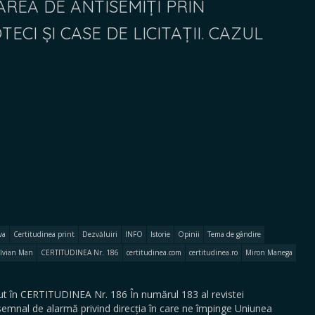
REA DE ANTISEMIȚI PRIN
TECI ȘI CASE DE LICITAȚII. CAZUL
va
Certitudinea print
Dezvăluiri
INFO
Istorie
Opinii
Tema de gândire
ilvian Man
CERTITUDINEA Nr. 186
certitudinea.com
certitudinea.ro
Miron Manega
 în CERTITUDINEA Nr. 186 În numărul 183 al revistei
mnal de alarmă privind direcția în care ne împinge Uniunea