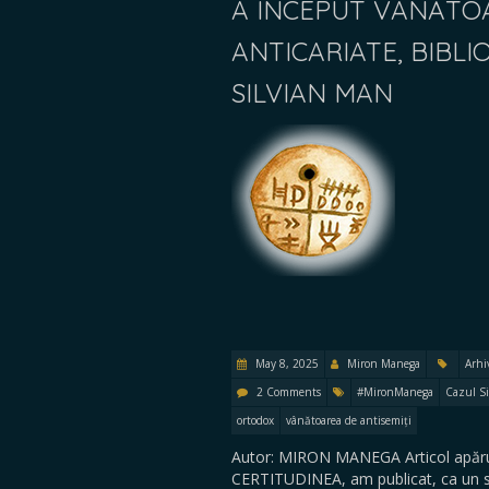
A ÎNCEPUT VÂNĂTOA
ANTICARIATE, BIBLIO
SILVIAN MAN
May 8, 2025
Miron Manega
Arhi
2 Comments
#MironManega
Cazul S
ortodox
vânătoarea de antisemiți
Autor: MIRON MANEGA Articol apărut
CERTITUDINEA, am publicat, ca un se