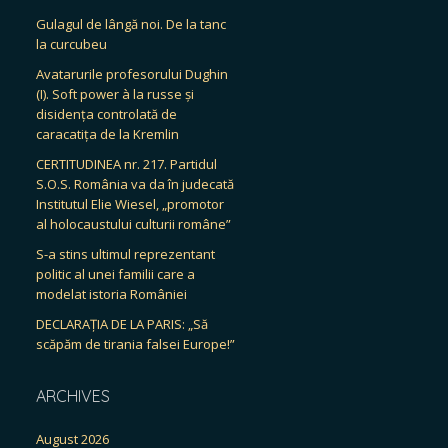
Gulagul de lângă noi. De la tanc
la curcubeu
Avatarurile profesorului Dughin
(I). Soft power à la russe și
disidența controlată de
caracatița de la Kremlin
CERTITUDINEA nr. 217. Partidul
S.O.S. România va da în judecată
Institutul Elie Wiesel, „promotor
al holocaustului culturii române”
S-a stins ultimul reprezentant
politic al unei familii care a
modelat istoria României
DECLARAȚIA DE LA PARIS: „Să
scăpăm de tirania falsei Europe!”
ARCHIVES
August 2026