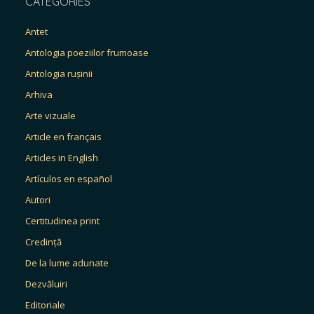
CATEGORIES
Antet
Antologia poeziilor frumoase
Antologia rușinii
Arhiva
Arte vizuale
Article en français
Articles in English
Artículos en español
Autori
Certitudinea print
Credință
De la lume adunate
Dezvăluiri
Editoriale