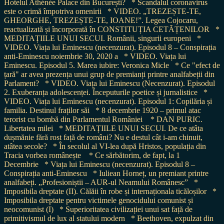
Hotelul Athénée Palace din București?
* Scandalul coronavirus
este o crimă împotriva omenirii
* VIDEO. „TREZEȘTE-TE,
GHEORGHE, TREZEȘTE-TE, IOANE!”. Legea Cojocaru,
reactualizată și încorporată în CONSTITUȚIA CETĂȚENILOR
*
MEDITAȚIILE UNUI SECUI. Românii, singurii europeni
*
VIDEO. Viața lui Eminescu (necenzurat). Episodul 8 – Conspirația
anti-Eminescu noiembrie 30, 2020 a
* VIDEO. Viața lui
Eminescu. Episodul 5. Marea iubire: Veronica Micle
* Ce "efect de
țară" ar avea prezența unui grup de premianți printre analfabeții din
Parlament?
* VIDEO. Viața lui Eminescu (Necenzurat). Episodul
2. Exuberanța adolescenței. Începuturile poetice și jurnalistice
*
VIDEO. Viața lui Eminescu (necenzurat). Episodul 1: Copilăria și
familia. Destinul fraților săi
* 8 decembrie 1920 – primul atac
terorist cu bombă din Parlamentul României
* DAN PURIC.
Libertatea milei
* MEDITAȚIILE UNUI SECUI. De ce atâta
dușmănie fără rost față de români? Nu e destul cât i-am chinuit,
atâtea secole?
* În secolul al VI-lea după Hristos, populația din
Tracia vorbea românește
* Ce sărbătorim, de fapt, la 1
Decembrie
* Viața lui Eminescu (necenzurat). Episodul 8 –
Conspirația anti-Eminescu
* Iuliean Horneț, un premiant printre
analfabeți. „Profesioniștii – AUR-ul Neamului Românesc”
*
Imposibila dreptate (II). Călăii în robe și internaționala ticăloșilor
*
Imposibila dreptate pentru victimele genocidului comunist și
neocomunist (I)
* Superioritatea civilizației unui sat față de
primitivismul de lux al statului modern
* Beethoven, expulzat din