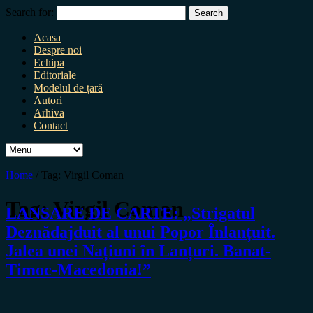
Search for:
Acasa
Despre noi
Echipa
Editoriale
Modelul de țară
Autori
Arhiva
Contact
Home
/
Tag:
Virgil Coman
Tag:
Virgil Coman
LANSARE DE CARTE: „Strigatul
Deznădajduit al unui Popor Înlanțuit.
Jalea unei Națiuni în Lanțuri. Banat-
Timoc-Macedonia!”