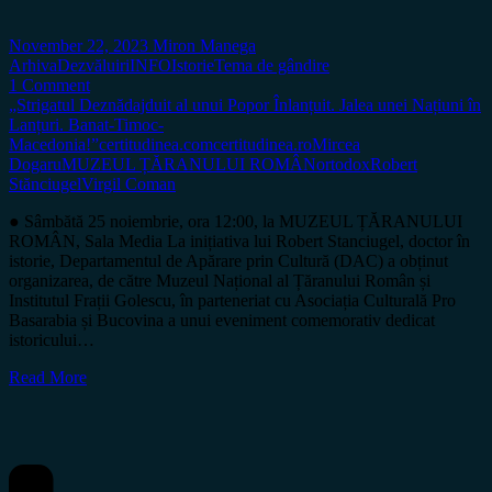
November 22, 2023
Miron Manega
Arhiva
Dezvăluiri
INFO
Istorie
Tema de gândire
1 Comment
„Strigatul Deznădajduit al unui Popor Înlanțuit. Jalea unei Națiuni în
Lanțuri. Banat-Timoc-
Macedonia!”
certitudinea.com
certitudinea.ro
Mircea
Dogaru
MUZEUL ȚĂRANULUI ROMÂN
ortodox
Robert
Stănciugel
Virgil Coman
● Sâmbătă 25 noiembrie, ora 12:00, la MUZEUL ȚĂRANULUI
ROMÂN, Sala Media La inițiativa lui Robert Stanciugel, doctor în
istorie, Departamentul de Apărare prin Cultură (DAC) a obținut
organizarea, de către Muzeul Național al Țăranului Român și
Institutul Frații Golescu, în parteneriat cu Asociația Culturală Pro
Basarabia și Bucovina a unui eveniment comemorativ dedicat
istoricului…
Read More