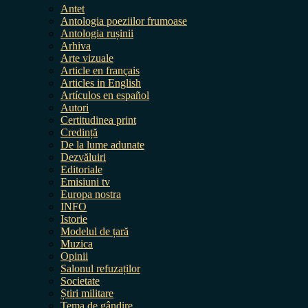
Antet
Antologia poeziilor frumoase
Antologia rușinii
Arhiva
Arte vizuale
Article en français
Articles in English
Artículos en español
Autori
Certitudinea print
Credință
De la lume adunate
Dezvăluiri
Editoriale
Emisiuni tv
Europa nostra
INFO
Istorie
Modelul de țară
Muzica
Opinii
Salonul refuzaților
Societate
Știri militare
Tema de gândire