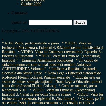
October 2009
Cautare
Search for:
Copyright © 2026, CERTITUDINEA.
* AUR, Patria, parlamentarele și presa
* VIDEO. Viata lui
Eminescu (Necenzurat). Episodul 4: Războiul pentru Transilvania și
România
* VIDEO. Viața lui Eminescu (necenzurat). Episodul 6 –
Prietenii și Dușmanii
* VIDEO. Viața lui Eminescu (necenzurat).
Episodul 7 – Eminescu Jurnalistul și Sociologul
* Un cadou de
sărbători pentru cei care se mai consideră români! Antologia
CERTITUDINEA Volumul I
* Implicarea României în frauda
electorală din Statele Unite
* Noua Lege a Educației elaborată de
profesorul Florian Colceag. Principii generale
* Educația este un
sistem de interes strategic național - Noua Lege a Educației, proiect
inițiat de profesorul Florian Colceag
* Cum am ratat noi, presa,
fenomenul AUR
* VIDEO. Viața lui Eminescu (Necenzurat).
Episodul 3: Vânat de Serviciile Secrete străine
* VIDEO. Viața lui
Eminescu (necenzurat). Episodul 9. Ziua fatidică
* Ce căuta, pe 19
decembrie 1989, locotenent-colonelul VLADIMIR PUTIN la