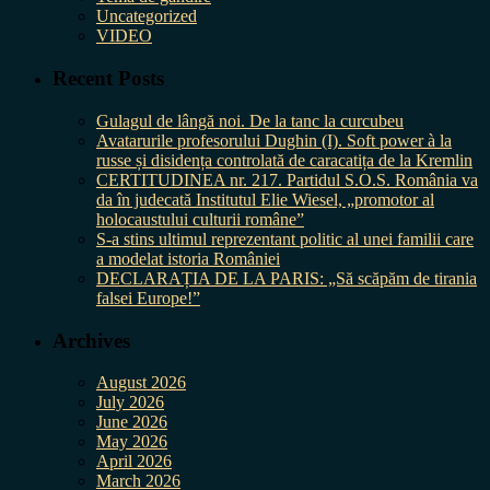
Uncategorized
VIDEO
Recent Posts
Gulagul de lângă noi. De la tanc la curcubeu
Avatarurile profesorului Dughin (I). Soft power à la
russe și disidența controlată de caracatița de la Kremlin
CERTITUDINEA nr. 217. Partidul S.O.S. România va
da în judecată Institutul Elie Wiesel, „promotor al
holocaustului culturii române”
S-a stins ultimul reprezentant politic al unei familii care
a modelat istoria României
DECLARAȚIA DE LA PARIS: „Să scăpăm de tirania
falsei Europe!”
Archives
August 2026
July 2026
June 2026
May 2026
April 2026
March 2026