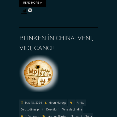
READ MORE
BLINKEN ÎN CHINA: VENI,
VIDI, CANCI!
May 18, 2024
Miron Manega
Arhiva
Certitudinea print
Dezvăluiri
Tema de gândire
1 Comment
Antony Blinken
Blinken în China