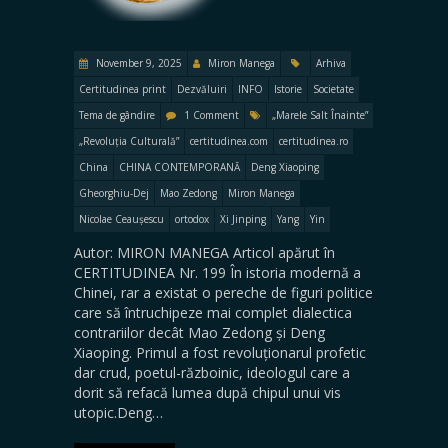
November 9, 2025
Miron Manega
Arhiva
Certitudinea print
Dezvăluiri
INFO
Istorie
Societate
Tema de gândire
1 Comment
„Marele Salt Înainte”
„Revoluția Culturală”
certitudinea.com
certitudinea.ro
China
CHINA CONTEMPORANĂ
Deng Xiaoping
Gheorghiu-Dej
Mao Zedong
Miron Manega
Nicolae Ceaușescu
ortodox
Xi Jinping
Yang
Yin
Autor: MIRON MANEGA Articol apărut în
CERTITUDINEA Nr. 199 În istoria modernă a
Chinei, rar a existat o pereche de figuri politice
care să întruchipeze mai complet dialectica
contrariilor decât Mao Zedong și Deng
Xiaoping. Primul a fost revoluționarul profetic
dar crud, poetul-războinic, ideologul care a
dorit să refacă lumea după chipul unui vis
utopic.Deng…