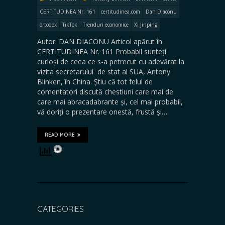
CERTITUDINEA Nr. 161
certitudinea.com
Dan Diaconu
ortodox
TikTok
Trenduri economice
Xi Jinping
Autor: DAN DIACONU Articol apărut în
CERTITUDINEA Nr. 161 Probabil sunteți
curioși de ceea ce s-a petrecut cu adevărat la
vizita secretarului de stat al SUA, Antony
Blinken, în China. Știu că tot felul de
comentatori discută chestiuni care mai de
care mai abracadabrante și, cel mai probabil,
vă doriți o prezentare onestă, frustă și…
READ MORE
CATEGORIES