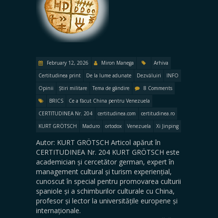
February 12, 2026
Miron Manega
Arhiva
Certitudinea print
De la lume adunate
Dezvăluiri
INFO
Opinii
Știri militare
Tema de gândire
8 Comments
BRICS
Ce a făcut China pentru Venezuela
CERTITUDINEA Nr. 204
certitudinea.com
certitudinea.ro
KURT GRÖTSCH
Maduro
ortodox
Venezuela
Xi Jinping
Autor: KURT GRÖTSCH Articol apărut în
CERTITUDINEA Nr. 204 KURT GRÖTSCH este
academician și cercetător german, expert în
management cultural și turism experiențial,
cunoscut în special pentru promovarea culturii
spaniole și a schimburilor culturale cu China,
profesor și lector la universitățile europene și
internaționale.