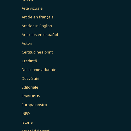
Arte vizuale
Article en français
Articles in English
Artículos en español
Autori
Certitudinea print
Credință
De la lume adunate
Dezvăluiri
Editoriale
Emisiuni tv
Europa nostra
INFO
Istorie
Modelul de țară