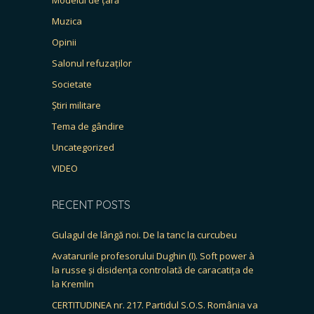
Muzica
Opinii
Salonul refuzaților
Societate
Știri militare
Tema de gândire
Uncategorized
VIDEO
RECENT POSTS
Gulagul de lângă noi. De la tanc la curcubeu
Avatarurile profesorului Dughin (I). Soft power à
la russe și disidența controlată de caracatița de
la Kremlin
CERTITUDINEA nr. 217. Partidul S.O.S. România va