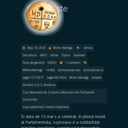
Comuniste
May 14, 2026
Miron Manega
Arhiva
Dezvăluiri
INFO
Istorie
Opinii
Societate
Tema de gândire
VIDEO
1 Comment
#MironManega
14 Mai
certitudinea.com
certitudinea.ro
Legea 127/2017
Legea 86/2024
Miron Manega
ortodox
Partidul S.O.S. România
Ziua Națională de Cinstire a Martirilor din Închisorile
Comuniste
ziua solidarității româno-israeliene
În data de 13 mai s-a celebrat, în plenul reunit
al Parlamentului, rușinoasa zi a solidarității
româno-israeliene, suprapusă batjocoritor