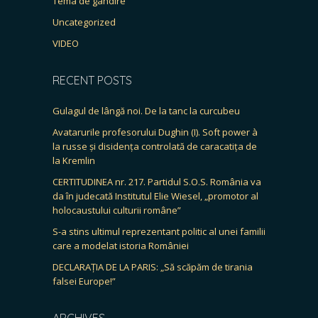
Tema de gândire
Uncategorized
VIDEO
RECENT POSTS
Gulagul de lângă noi. De la tanc la curcubeu
Avatarurile profesorului Dughin (I). Soft power à
la russe și disidența controlată de caracatița de
la Kremlin
CERTITUDINEA nr. 217. Partidul S.O.S. România va
da în judecată Institutul Elie Wiesel, „promotor al
holocaustului culturii române”
S-a stins ultimul reprezentant politic al unei familii
care a modelat istoria României
DECLARAȚIA DE LA PARIS: „Să scăpăm de tirania
falsei Europe!”
ARCHIVES