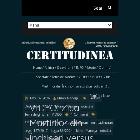
Search
for:
Home
/
Arhiva
/
Dezvăluiri
/
INFO
/
Istorie
/
Opinii
/
Societate
/
Tema de gândire
/
VIDEO
/
VIDEO. Ziua
Martirilor din Închisori versus Ziua Solidarității
România-Israel
May 14, 2026
Miron Manega
Arhiva
VIDEO. Ziua
Dezvăluiri
INFO
Istorie
Opinii
Societate
Tema de gândire
VIDEO
1 Comment
Martirilor din
#MironManega
14 Mai
certitudinea.com
certitudinea.ro
Legea 127/2017
Legea 86/2024
Miron Manega
ortodox
Închisori versus
Partidul S.O.S. România