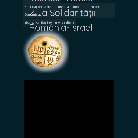
Ziua Națională de Cinstire a Martirilor din Închisorile
Ziua Solidarității
Comuniste
ziua solidarității româno-israeliene
România-Israel