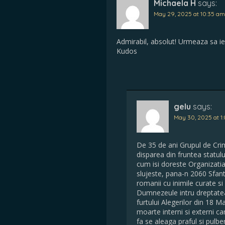
Michaela H
says:
May 29, 2025 at 10:35 am
Admirabil, absolut! Urmeaza sa iesi
Kudos
gelu
says:
May 30, 2025 at 1
De 35 de ani Grupul de Cri
disparea din fruntea statu
cum isi doreste Organizati
slujeste, pana-n 2060 Sfan
romanii cu inimile curate s
Dumnezeule intru dreptatea
furtului Alegerilor din 18 M
moarte interni si externi c
fa se aleaga praful si pulbe