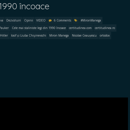
n 1990 încoace
iva
Dezvăluiri
Opinii
VIDEO
6 Comments
#MironManega
Pauker
Cele mai staliniste legi din 1990 încoace
certitudinea.com
certitudinea.ro
Hitler
Iosif și Liuba Chişinevschi
Miron Manega
Nicolae Ceaușescu
ortodox