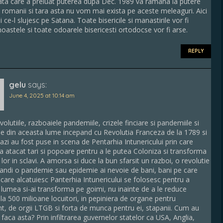
ta care a preluat puterea dupa Dec. 1989 va ramana la putere
 romanii si tara asta nu vom mai exista pe aceste meleaguri. Aici
 ce-l slujesc pe Satana. Toate bisericile si manastirile vor fi
astele si toate odoarele bisericesti ortodocse vor fi arse.
REPLY
gelu
says:
June 4, 2025 at 10:14 am
olutiile, razboaiele pandemiile, crizele finciare si pandemiile si
le din aceasta lume incepand cu Revolutia Franceza de la 1789 si
azi au fost puse in scena de Pentarhia Intunericului prin care
a atacat tari si popoare pentru a le putea Coloniza si transforma
 lor in sclavi. A amorsa si duce la bun sfarsit un razboi, o revolutie
andi o pandemie sau epidemie ai nevoie de bani, bani pe care
care alcatuiesc Panterhia Intunericului se folosesc pentru a
 lumea si-ai transforma pe goimi, nu inainte de a le reduce
la 500 milioane locuitori, in pepiniera de organe pentru
nt, de orgii LTGB si forta de munca pentru ei, stapanii. Cum au
 faca asta? Prin infiltrarea guvernelor statelor ca USA, Anglia,