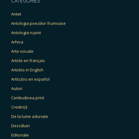
CATEGORIES
Antet
Antologia poeziilor frumoase
Antologia rușinii
Arhiva
Arte vizuale
Article en français
Articles in English
Artículos en español
Autori
Certitudinea print
Credință
De la lume adunate
Dezvăluiri
Editoriale