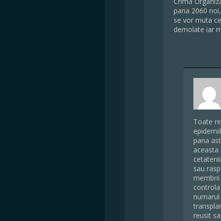
Crima Organiza
pana 2060 noi,
se vor muta cei
demolate iar mo
Toate rev
epidemii
pana ast
aceasta 
cetatenii
sau rasp
membrii 
controla
numarul 
transpla
reusit sa