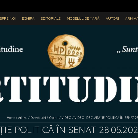
SPRE NOI
ECHIPA
EDITORIALE
MODELUL DE ȚARĂ
AUTORI
ARHIV
Home
/
Arhiva
/
Dezvăluiri
/
Opinii
/
VIDEO
/
VIDEO. DECLARAȚIE POLITICĂ ÎN SENAT 28.05
IE POLITICĂ ÎN SENAT 28.05.2025