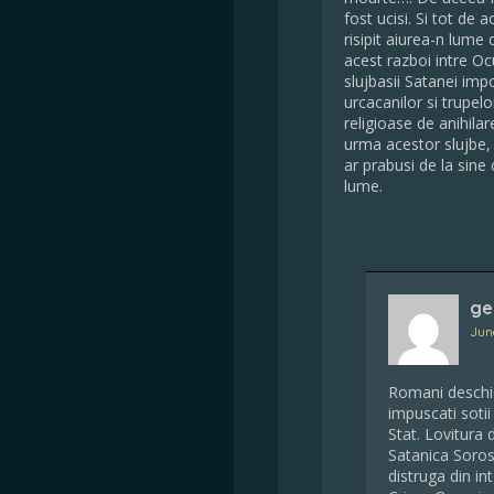
fost ucisi. Si tot de a
risipit aiurea-n lume 
acest razboi intre Ocu
slujbasii Satanei impo
urcacanilor si trupel
religioase de anihila
urma acestor slujbe, 
ar prabusi de la sine
lume.
ge
June
Romani deschid
impuscati sotii
Stat. Lovitura 
Satanica Soro
distruga din i