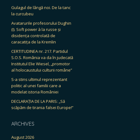
Gulagul de lângă noi. De la tanc
la curcubeu
Avatarurile profesorului Dughin
(I). Soft power à la russe și
disidența controlată de
caracatița de la Kremlin
CERTITUDINEA nr. 217. Partidul
S.O.S. România va da în judecată
Institutul Elie Wiesel, „promotor
al holocaustului culturii române”
S-a stins ultimul reprezentant
politic al unei familii care a
modelat istoria României
DECLARAȚIA DE LA PARIS: „Să
scăpăm de tirania falsei Europe!”
ARCHIVES
August 2026