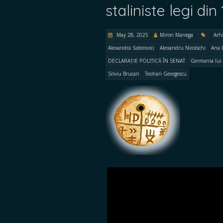
staliniste legi di
May 28, 2025
Miron Manega
Arh
Alexandra Sidorovici
Alexandru Nicolschi
Ana 
DECLARAȚIE POLITICĂ ÎN SENAT
Germania lui 
Silviu Brucan
Teohari Georgescu