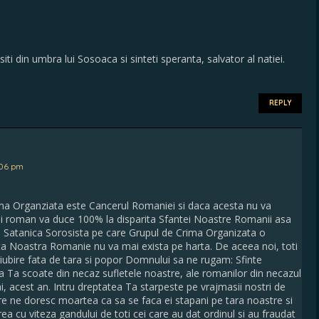
ti din umbra lui Sosoaca si sinteti speranta, salvator al natiei.
REPLY
:06 pm
ma Organziata este Cancerul Romaniei si daca acesta nu va
lui roman va duce 100% la disparita Sfantei Noastre Romanii asa
a Satanica Sorosista pe care Grupul de Crima Organizata o
ta Noastra Romanie nu va mai exista pe harta. De aceea noi, toti
i iubire fata de tara si popor Domnului sa ne rugam: Sfinte
 Ta scoate din necaz sufletele noastre, ale romanilor din necazul
ai, acest an. Intru dreptatea Ta starpeste pe vrajmasii nostri de
are ne doresc moartea ca sa se faca ei stapani pe tara noastre si
rea cu viteza gandului de toti cei care au dat ordinul si au fraudat