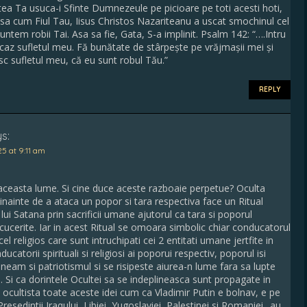
atea Ta usuca-i Sfinte Dumnezeule pe picioare pe toti acesti hoti,
asa cum Fiul Tau, Iisus Christos Nazariteanu a uscat smochinul cel
untem robii Tai. Asa sa fie, Gata, S-a implinit. Psalm 142: “….Intru
caz sufletul meu. Fă bunătate de stârpește pe vrăjmașii mei și
sc sufletul meu, că eu sunt robul Tău.”
REPLY
s:
5 at 9:11 am
 aceasta lume. Si cine duce aceste razboaie perpetue? Oculta
nainte de a ataca un popor si tara respectiva face un Ritual
 lui Satana prin sacrificii umane ajutorul ca tara si poporul
 cucerite. Iar in acest Ritual se omoara simbolic chiar conducatorul
cel religios care sunt intruchipati cei 2 entitati umane jertfite in
ucatorii spirituali si religiosi ai poporui respectiv, poporul isi
 neam si patriotismul si se risipeste aiurea-n lume fara sa lupte
. Si ca dorintele Ocultei sa se indeplineasca sunt propagate in
cultista toate aceste idei cum ca Vladimir Putin e bolnav, e pe
sedintii Iraqului, Libiei, Yugoslaviei, Palestinei si Romaniei.. au