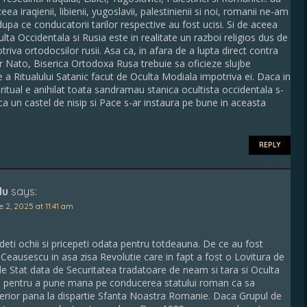
ceea iraqienii, libienii, yugoslavii, palestinienii si noi, romanii ne-am
dupa ce conducatorii tarilor respective au fost ucisi. Si de aceea
lta Occidentala si Rusia este in realitate un razboi religios dus de
triva ortodocsilor rusii. Asa ca, in afara de a lupta direct contra
or Nato, Biserica Ortodoxa Rusa trebuie sa oficieze slujbe
re a Ritualului Satanic facut de Oculta Modiala impotriva ei. Daca in
ritual e anihilat toata sandramau stanica ocultista occidentala s-
 ca un castel de nisip si Pace s-ar instaura pe bune in aceasta
REPLY
lu
says:
 2, 2025 at 11:41 am
eti ochii si pricepeti odata pentru totdeauna. De ce au fost
 Ceausescu in asa zisa Revolutie care in fapt a fost o Lovitura de
de Stat data de Securitatea tradatoare de neam si tara si Oculta
s pentru a pune mana pe conducerea statului roman ca sa
nterior pana la dispartie Sfanta Noastra Romanie. Daca Grupul de