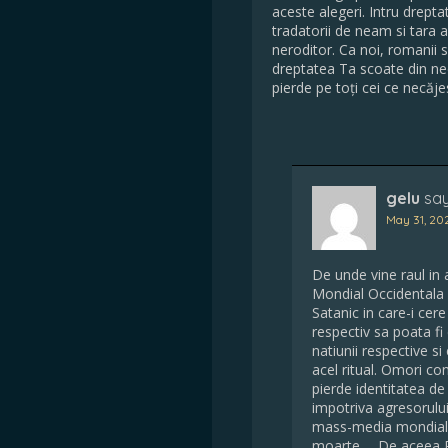
aceste alegeri. Intru drept
tradatorii de neam si tara 
neroditor. Ca noi, romanii s
dreptatea Ta scoate din ne
pierde pe toți cei ce necăje
gelu
say
May 31, 202
De unde vine raul in
Mondial Occidentala i
Satanic in care-i cere
respectiv sa poata fi
natiunii respective si 
acel ritual. Omori cond
pierde identitatea de
impotriva agresorului
mass-media mondial o
moarte…. De aceea Pre