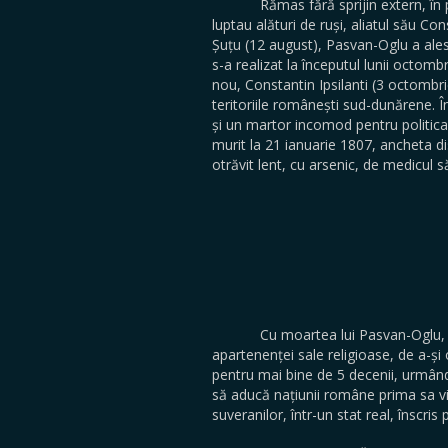
Rămas fără sprijin extern, în plin
luptau alături de ruși, aliatul său Co
Șuțu (12 august), Pasvan-Oglu a ales
s-a realizat la începutul lunii octomb
nou, Constantin Ipsilanti (3 octombri
teritoriile românești sud-dunărene. Î
și un martor incomod pentru politica
murit la 21 ianuarie 1807, ancheta dis
otrăvit lent, cu arsenic, de medicul 
Cu moartea lui Pasvan-Oglu, spera
apartenenței sale religioase, de a-ș
pentru mai bine de 5 decenii, urmân
să aducă națiunii române prima sa vi
suveranilor, într-un stat real, înscr