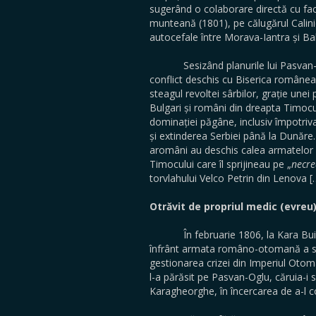
sugerând o colaborare directă cu factor
munteană (1801), pe călugărul Calinic
autocefale între Morava-Iantra și Bal
Sesizând planurile lui Pasvan-Oglu, 
conflict deschis cu Biserica româneas
steagul revoltei sârbilor, grație une
Bulgari și români din dreapta Timocul
dominației păgâne, inclusiv împotri
și extinderea Serbiei până la Dunăre
aromâni au deschis calea armatelor r
Timocului care îl sprijineau pe „
necre
torvlahului Velco Petrin din Lenova [
Otrăvit de propriul medic (evreu
În februarie 1806, la Kara Buirum
înfrânt armata româno-otomană a suv
gestionarea crizei din Imperiul Otoma
l-a părăsit pe Pasvan-Oglu, căruia-i 
Karagheorghe, în încercarea de a-l co