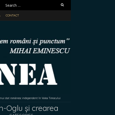
Search
for:
A
CONTACT
 unui stat românesc independent în Valea Timocului
an-Oglu și crearea