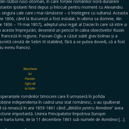
 război ruso-otoman, în care forțele românilor nord-dunăreni
nstantin Ipsilanti fiind depus și înlocuit pentru moment cu Alexandru
 singura cale care-i mai rămăsese – o înțelegere cu sultanul. Aceasta
rie 1806, când la București a fost instalat, în ultima sa domnie, din
e 1806 – 19 mai 1807), adeptul unui regat al Daciei în care să intre și
n aceste împrejurări, devenind un pericol în calea obiectivelor Rusiei
 franceză în regiune, Pasvan-Oglu a căzut subit grav bolnav și a
cretă cerută de Selim III stabilind, fără a se putea dovedi, că a fost
său evreu francez.
Moscheea
lui
Pazvan-
Oglu de
la Vidin
nțele românilor timoceni care îl urmaseră în pofida
i obține independența în cadrul unui stat românesc, s-au spulberat
d să renască în anii 1859-1861 când „
Bătălia pentru România
” avea
ctorie importantă. Unirea Principatelor împotriva Europei
is pe harta lumii, de la 11 decembrie 1861 sub numele de
România
[…].