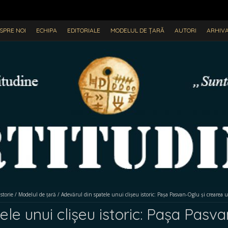
SPRE NOI
ECHIPA
EDITORIALE
MODELUL DE ȚARĂ
AUTORI
ARHIV
Istorie
/
Modelul de țară
/
Adevărul din spatele unui clișeu istoric: Pașa Pasvan-Oglu și crearea
ele unui clișeu istoric: Pașa Pasv