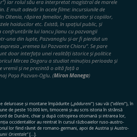
) iar rolul său era interpretat magistral de marele
. E mult adevăr în acele filme: incursiunile de
 Oltenia, răpirea femeilor, fecioarelor și copiilor,
ele haiducilor etc. Există, în spațiul public, și
la confruntările lui Iancu Jianu cu pazvangii
ntr-una din lupte, Pazvanoglu și-ar fi pierdut un
 expresia „vremea lui Pazvante Chioru”. Se pare
nt doar interfața unei realități istorice și politice
oricul Mircea Dogaru a studiat minuțios perioada și
e vremii și ne prezintă o altă față a
naj Pașa Pazvan-Oglu. (
Miron Manega
)
one deluroase și montane împădurite („
pădureni
”) sau văi (”
văleni
”), în
iune de peste 10.000 km, timocenii și-au scris istoria în strânsă
a nord de Dunăre, chiar și după cotropirea otomană și intrarea lor,
tenția occidentalilor au reintrat în cursul războaielor ruso-austro-
oriul lor fiind râvnit de romano-germani, apoi de Austria și Austro-
iunii Orientale”
[…].