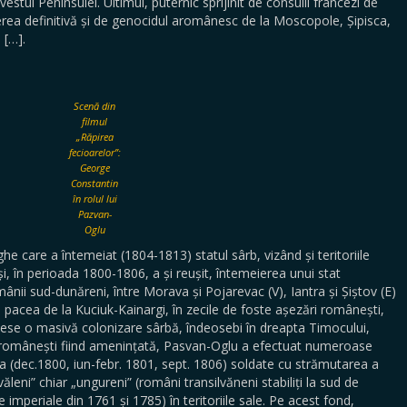
estul Peninsulei. Ultimul, puternic sprijinit de consulii francezi de
gerea definitivă și de genocidul aromânesc de la Moscopole, Șipisca,
 […].
Scenă din
filmul
„Răpirea
fecioarelor”:
George
Constantin
în rolul lui
Pazvan-
Oglu
 a întemeiat (1804-1813) statul sârb, vizând și teritoriile
i, în perioada 1800-1806, a și reușit, întemeierea unui stat
mânii sud-dunăreni, între Morava și Pojarevac (V), Iantra și Șiștov (E)
 pacea de la Kuciuk-Kainargi, în zecile de foste așezări românești,
sese o masivă colonizare sârbă, îndeosebi în dreapta Timocului,
 românești fiind amenințată, Pasvan-Oglu a efectuat numeroase
ia (dec.1800, iun-febr. 1801, sept. 1806) soldate cu strămutarea a
leni” chiar „ungureni” (români transilvăneni stabiliți la sud de
e imperiale din 1761 și 1785) în teritoriile sale. Pe acest fond,