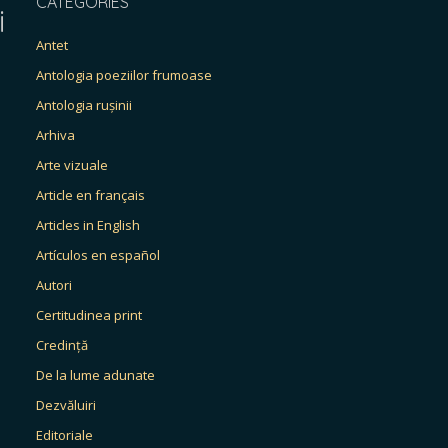
CATEGORIES
i
Antet
Antologia poeziilor frumoase
Antologia rușinii
Arhiva
Arte vizuale
Article en français
Articles in English
Artículos en español
Autori
Certitudinea print
Credință
De la lume adunate
Dezvăluiri
Editoriale