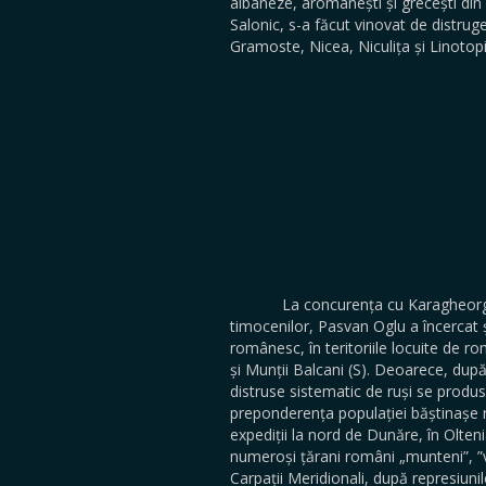
albaneze, aromânești și grecești din v
Salonic, s-a făcut vinovat de distru
Gramoste, Nicea, Niculița și Linotopi
La concurența cu Karagheorghe care
timocenilor, Pasvan Oglu a încercat ș
românesc, în teritoriile locuite de ro
și Munții Balcani (S). Deoarece, după
distruse sistematic de ruși se produ
preponderența populației băștinașe
expediții la nord de Dunăre, în Olten
numeroși țărani români „munteni”, ”vă
Carpații Meridionali, după represiunil