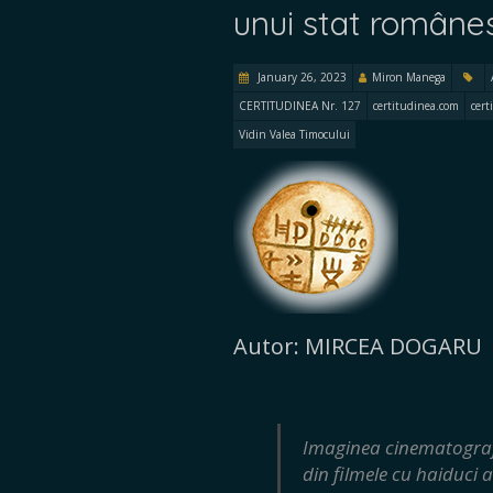
unui stat române
January 26, 2023
Miron Manega
CERTITUDINEA Nr. 127
certitudinea.com
cert
Vidin Valea Timocului
Autor: MIRCEA DOGARU
Imaginea cinematograf
din filmele cu haiduci a