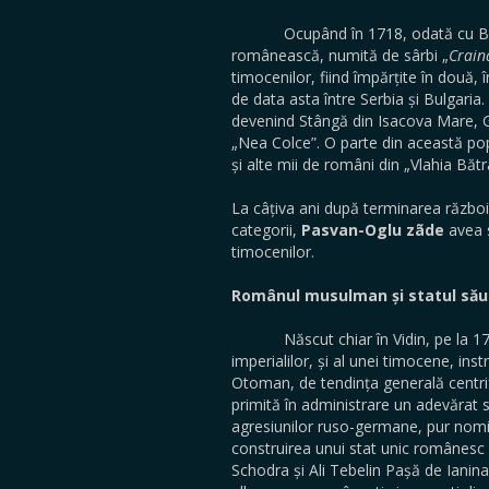
Ocupând în 1718, odată cu Banatul,
românească, numită de sârbi „
Crain
timocenilor, fiind împărțite în două, 
de data asta între Serbia și Bulgaria.
devenind Stângă din Isacova Mare, G
„Nea Colce”. O parte din această pop
și alte mii de români din „Vlahia Băt
La câțiva ani după terminarea războiul
categorii,
Pasvan-Oglu zãde
avea s
timocenilor.
Românul musulman și statul să
Născut chiar în Vidin, pe la 1758,
imperialilor, și al unei timocene, ins
Otoman, de tendința generală centrifu
primită în administrare un adevărat st
agresiunilor ruso-germane, pur nomi
construirea unui stat unic românesc
Schodra și Ali Tebelin Pașă de Ianina 