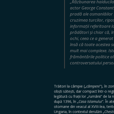
„Răzbunarea haiducilor”
actor George Constantin
pradă ale osmanlâilor în
cruzimea turcilor, ripost
informații referitoare 
prădători și chiar că, î
ochi, ceea ce a generat
însă că toate acestea su
mult mai complexe. Ist
frământările politice al
controversatului perso
Trăitori la câmpie („
câmpeni
”), în z
obști sătești, dar compact într-o reg
legătură cu frații lor „rumânii” de l
după 1396, în „
Casa Islamului
”. În a
otomane din veacul al XVIII-lea, terit
Ungaria, în contextul derulării „
Chest