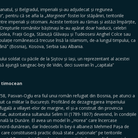
 și Belgradul, imperialii și-au adjudecat și regiunea
a
”, pentru că se afla la „
Marginea
” fostei lor stăpâniri, teritoriile
între imperiali și otomani. Aceste teritorii au rămas și astăzi împărțite,
 Drepturile românilor băștinași le-au apărat doar haiducii, celebri
olea, Frații Goga, Stănuță Glăvașu și Tudeosesi Anghel Colce sau
ulație românească trecuse însă la islamism, de-a lungul timpului, ca
rână” (Bosnia), Kosova, Serbia sau Albania.
ui soldat cu păcile de la Șiștov și Iași, un reprezentant al acestei
ă ajungă sangeac-bey de Vidin, deci suveran în „capitala”
u timocean
 Pasvan-Oglu era fiul unui român refugiat din Bosnia, pe atunci a
truit ca militar la București. Profitând de dezagregarea Imperiului
gală a villayet-elor de margine, el și-a construit din provincia
at, autoritatea sultanului Selim III (1789-1807) devenind, în condițiile
nală la Dunăre. El avea un model în „Horea” care încercase
 nord-dunărean, dar îndeosebi în bey-ii albanezi Mehmed Pașa de
care constituiseră practic două state „naționale” pe teritoriile