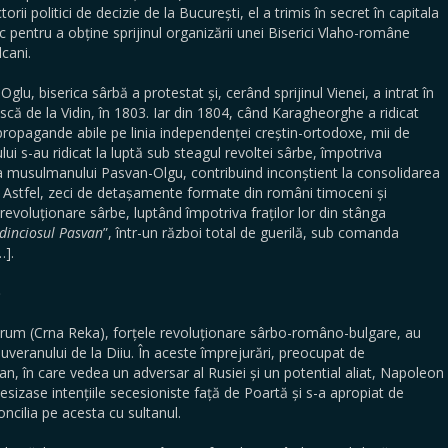
ii politici de decizie de la București, el a trimis în secret în capitala
 pentru a obține sprijinul organizării unei Biserici Vlaho-române
cani.
biserica sârbă a protestat și, cerând sprijinul Vienei, a intrat în
că de la Vidin, în 1803. Iar din 1804, când Karagheorghe a ridicat
i propagande abile pe linia independenței creștin-ortodoxe, mii de
ui s-au ridicat la luptă sub steagul revoltei sârbe, împotriva
va musulmanului Pasvan-Olgu, contribuind inconștient la consolidarea
. Astfel, zeci de detașamente formate din români timoceni și
evoluționare sârbe, luptând împotriva fraților lor din stânga
dinciosul Pasvan
”, într-un război total de guerilă, sub comanda
…].
)
 (Crna Reka), forțele revoluționare sârbo-româno-bulgare, au
eranului de la Diiu. În aceste împrejurări, preocupat de
n, în care vedea un adversar al Rusiei și un potential aliat, Napoleon
sesizase intențiile secesioniste față de Poartă și s-a apropiat de
ncilia pe acesta cu sultanul.