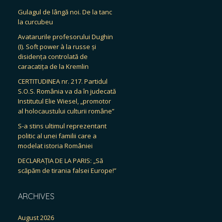
Gulagul de lângă noi. De la tanc
la curcubeu
Avatarurile profesorului Dughin
(I). Soft power à la russe și
disidența controlată de
caracatița de la Kremlin
CERTITUDINEA nr. 217. Partidul
S.O.S. România va da în judecată
Institutul Elie Wiesel, „promotor
al holocaustului culturii române”
S-a stins ultimul reprezentant
politic al unei familii care a
modelat istoria României
DECLARAȚIA DE LA PARIS: „Să
scăpăm de tirania falsei Europe!”
ARCHIVES
August 2026