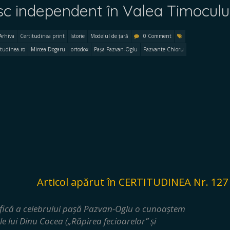
sc independent în Valea Timoculu
Arhiva
Certitudinea print
Istorie
Modelul de țară
0 Comment
itudinea.ro
Mircea Dogaru
ortodox
Pașa Pazvan-Oglu
Pazvante Chioru
Articol apărut în CERTITUDINEA Nr. 127
ică a celebrului pașă Pazvan-Oglu o cunoaștem
le lui Dinu Cocea („Răpirea fecioarelor” și