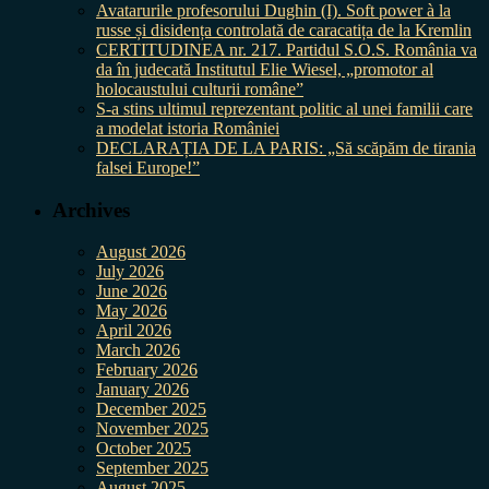
Avatarurile profesorului Dughin (I). Soft power à la
russe și disidența controlată de caracatița de la Kremlin
CERTITUDINEA nr. 217. Partidul S.O.S. România va
da în judecată Institutul Elie Wiesel, „promotor al
holocaustului culturii române”
S-a stins ultimul reprezentant politic al unei familii care
a modelat istoria României
DECLARAȚIA DE LA PARIS: „Să scăpăm de tirania
falsei Europe!”
Archives
August 2026
July 2026
June 2026
May 2026
April 2026
March 2026
February 2026
January 2026
December 2025
November 2025
October 2025
September 2025
August 2025