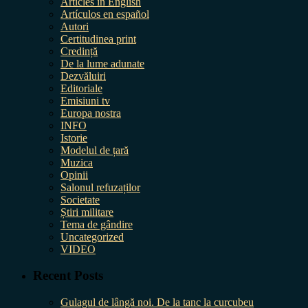
Articles in English
Artículos en español
Autori
Certitudinea print
Credință
De la lume adunate
Dezvăluiri
Editoriale
Emisiuni tv
Europa nostra
INFO
Istorie
Modelul de țară
Muzica
Opinii
Salonul refuzaților
Societate
Știri militare
Tema de gândire
Uncategorized
VIDEO
Recent Posts
Gulagul de lângă noi. De la tanc la curcubeu