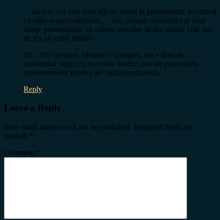
…dacă ei, cei care sunt atât de săraci în personalități, le cultivă
cu atâta respect memoria…, noi, urmașii nevrednici ai unor
uriașe personalități, nu cumva merităm să fim slugile cele mai
de jos ale celor dintâi?
NU, NU meritam. Motivul e complex, dar e bine de
consemnat faptul ca nu exista fonduri alocate prezervarii
monumentelor istorice ale culturii romanesti.
Reply
Leave a Reply
Your email address will not be published.
Required fields are
marked
*
Comment
*