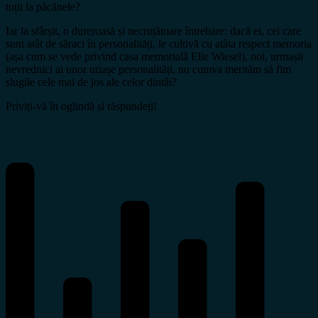
toții la păcănele?
Iar la sfârșit, o dureroasă și necruțătoare întrebare: dacă ei, cei care
sunt atât de săraci în personalități, le cultivă cu atâta respect memoria
(așa cum se vede privind casa memorială Elie Wiesel), noi, urmașii
nevrednici ai unor uriașe personalități, nu cumva merităm să fim
slugile cele mai de jos ale celor dintâi?
Priviți-vă în oglindă și răspundeți!