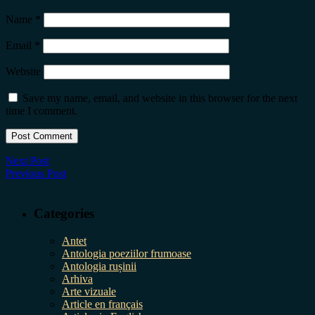
Name
*
Email
*
Website
Save my name, email, and website in this browser for the next
time I comment.
Next Post
Previous Post
Categories
Antet
Antologia poeziilor frumoase
Antologia rușinii
Arhiva
Arte vizuale
Article en français