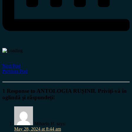
Next Post
Previous Post
1 Response to ANTOLOGIA RUȘINII. Priviți-vă în
oglindă și răspundeți!
Mihaela H.
says:
May 28, 2024 at 8:44 am