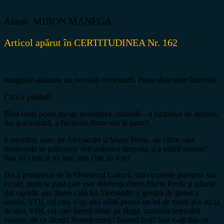
Autor: MIRON MANEGA
Articol apărut în CERTITUDINEA Nr. 162
Imaginile alăturate nu necesită comentarii. Poate doar niște întrebări:
Cum e posibil?
Până unde poate merge nesimțirea culturală – a factorilor de decizie,
dar și a noastră, a fiecăruia dintre noi în parte?
Îi merităm, oare, pe Alecsandri și Marin Preda, ale căror case
memoriale se prăbușesc sub apăsarea timpului și a uitării noastre?
Sau nici măcar nu mai știm cine au fost?
Dacă primatelor de la Ministerul Culturii, din consiliile județene sau
locale, puțin le pasă care este diferența dintre Marin Preda și găinile
din ogradă, sau dintre casa lui Alecsandri și groapa de gunoi a
satului, VOI, cei care v-ați ales edilii pentru un kil de zahăr și o sticlă
de ulei, VOI, cei care treceți zilnic pe lângă mărturia nepăsării
voastre, de ce tăceți? Sunteți morți? Sunteți beți? Sau v-ați dus cu