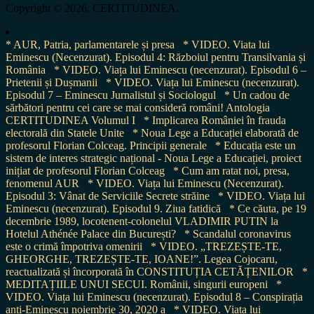
Copyright © 2026, CERTITUDINEA.
* AUR, Patria, parlamentarele și presa
* VIDEO. Viata lui
Eminescu (Necenzurat). Episodul 4: Războiul pentru Transilvania și
România
* VIDEO. Viața lui Eminescu (necenzurat). Episodul 6 –
Prietenii și Dușmanii
* VIDEO. Viața lui Eminescu (necenzurat).
Episodul 7 – Eminescu Jurnalistul și Sociologul
* Un cadou de
sărbători pentru cei care se mai consideră români! Antologia
CERTITUDINEA Volumul I
* Implicarea României în frauda
electorală din Statele Unite
* Noua Lege a Educației elaborată de
profesorul Florian Colceag. Principii generale
* Educația este un
sistem de interes strategic național - Noua Lege a Educației, proiect
inițiat de profesorul Florian Colceag
* Cum am ratat noi, presa,
fenomenul AUR
* VIDEO. Viața lui Eminescu (Necenzurat).
Episodul 3: Vânat de Serviciile Secrete străine
* VIDEO. Viața lui
Eminescu (necenzurat). Episodul 9. Ziua fatidică
* Ce căuta, pe 19
decembrie 1989, locotenent-colonelul VLADIMIR PUTIN la
Hotelul Athénée Palace din București?
* Scandalul coronavirus
este o crimă împotriva omenirii
* VIDEO. „TREZEȘTE-TE,
GHEORGHE, TREZEȘTE-TE, IOANE!”. Legea Cojocaru,
reactualizată și încorporată în CONSTITUȚIA CETĂȚENILOR
*
MEDITAȚIILE UNUI SECUI. Românii, singurii europeni
*
VIDEO. Viața lui Eminescu (necenzurat). Episodul 8 – Conspirația
anti-Eminescu noiembrie 30, 2020 a
* VIDEO. Viața lui