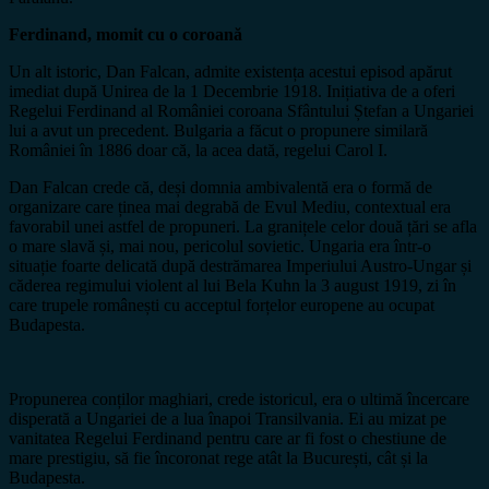
Ferdinand, momit cu o coroană
Un alt istoric, Dan Falcan, admite existența acestui episod apărut
imediat după Unirea de la 1 Decembrie 1918. Inițiativa de a oferi
Regelui Ferdinand al României coroana Sfântului Ștefan a Ungariei
lui a avut un precedent. Bulgaria a făcut o propunere similară
României în 1886 doar că, la acea dată, regelui Carol I.
Dan Falcan crede că, deși domnia ambivalentă era o formă de
organizare care ținea mai degrabă de Evul Mediu, contextual era
favorabil unei astfel de propuneri. La granițele celor două țări se afla
o mare slavă și, mai nou, pericolul sovietic. Ungaria era într-o
situație foarte delicată după destrămarea Imperiului Austro-Ungar și
căderea regimului violent al lui Bela Kuhn la 3 august 1919, zi în
care trupele românești cu acceptul forțelor europene au ocupat
Budapesta.
Propunerea conților maghiari, crede istoricul, era o ultimă încercare
disperată a Ungariei de a lua înapoi Transilvania. Ei au mizat pe
vanitatea Regelui Ferdinand pentru care ar fi fost o chestiune de
mare prestigiu, să fie încoronat rege atât la București, cât și la
Budapesta.