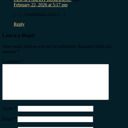
February 22, 2026 at 5:17 pm
[…] –Certitudinea.com. […]
Reply
Leave a Reply
Your email address will not be published.
Required fields are
marked
*
Comment
*
Name
*
Email
*