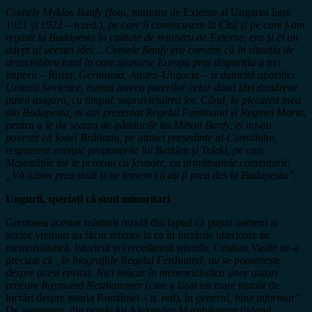
Contele Myklos Banfy
(foto, ministru de Externe al Ungariei între
1921 și 1922 – n.red.)
, pe care îl cunoscusem la Cluj și pe care l-am
regăsit la Budapesta în calitate de ministru de Externe, era și el un
adept al acestei idei… Contele Banfy era convins că în situația de
dezechilibru total în care ajunsese Europa prin dispariția a trei
imperii – Rusia, Germania, Austro-Ungaria – și datorită apariției
Uniunii Sovietice, numai unirea puterilor celor două țări dunărene
putea asigura, cu timpul, supraviețuirea lor. Când, la plecarea mea
din Budapesta, m-am prezentat Regelui Ferdinand și Reginei Maria,
pentru a le da seama de gândurile lui Mihail Banfy, ei mi-au
povestit că Ionel Brătianu, pe atunci președinte al Consiliului,
respinsese energic propunerile lui Bethlen și Teleki, pe care
Majestățile lor le priveau cu favoare, cu următoarele comentarii:
„Vă iubim prea mult și ne temem că ați fi prea des la Budapesta”
.
Ungurii, speriați că sunt minoritari
Greutatea acestor mărturii rezidă din faptul că puțini oameni ai
acelor vremuri au făcut referire la ea în lucrările ulterioare de
memorialistică. Istoricul și cercetătorul științific Cristian Vasile ne-a
precizat că
„în biografiile Regelui Ferdinand, nu se pomenește
despre acest episod. Nici măcar în memorialistica unor autori
precum Raymund Netzhammer
(care a lăsat un mare număr de
lucrări despre istoria României – n. red),
în general, bine informat”
.
De asemenea, din notele lui Alexandru Marghiloman (liderul