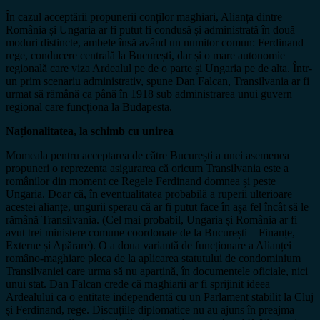
În cazul acceptării propunerii conților maghiari, Alianța dintre
România și Ungaria ar fi putut fi condusă și administrată în două
moduri distincte, ambele însă având un numitor comun: Ferdinand
rege, conducere centrală la București, dar și o mare autonomie
regională care viza Ardealul pe de o parte și Ungaria pe de alta. Într-
un prim scenariu administrativ, spune Dan Falcan, Transilvania ar fi
urmat să rămână ca până în 1918 sub administrarea unui guvern
regional care funcționa la Budapesta.
Naționalitatea, la schimb cu unirea
Momeala pentru acceptarea de către București a unei asemenea
propuneri o reprezenta asigurarea că oricum Transilvania este a
românilor din moment ce Regele Ferdinand domnea și peste
Ungaria. Doar că, în eventualitatea probabilă a ruperii ulterioare
acestei alianțe, ungurii sperau că ar fi putut face în așa fel încât să le
rămână Transilvania. (Cel mai probabil, Ungaria și România ar fi
avut trei ministere comune coordonate de la București – Finanțe,
Externe și Apărare). O a doua variantă de funcționare a Alianței
româno-maghiare pleca de la aplicarea statutului de condominium
Transilvaniei care urma să nu aparțină, în documentele oficiale, nici
unui stat. Dan Falcan crede că maghiarii ar fi sprijinit ideea
Ardealului ca o entitate independentă cu un Parlament stabilit la Cluj
și Ferdinand, rege. Discuțiile diplomatice nu au ajuns în preajma