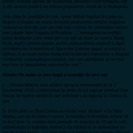
acestor scenarii agreate de Budapesta, deoarece Ionel Brătianu, dar
și alți oameni politici, au refuzat propunerea venită de la Budapesta.
Asta chiar în condițiile în care, spune Mihail Sturdza în cartea sa,
Regele și Regina au primit favorabil propunerea conților maghiari.
Autorul lucrării din care am citat este convins de validitatea soluției
unei alianțe între Ungaria și România:
„Convingerea necesității
unirii destinelor celor două țări era atât de mare la contele Banfy
încât, după o primă opțiune pentru naționalitatea ungară și după
activitatea sa ca ministru al Afacerilor Externe ungar, a cerut și a
obținut, și aceasta numai mulțumită insistenței imperative a Regelui
Ferdinand, naționalitatea română, sub care nădăjduia să lucreze
mai bine la îndeplinirea obiectivelor sale“
.
Maniu: Ne unim cu țara după o tranziție de zece ani
[…] Redeschiderea unui subiect apropiat momentului de la 1
Decembrie 1918, a reprezentat un prilej de a-l ruga pe istoricul Dan
Falcan să explice modul în care ardelenii s-au raportat la Unirea cu
țara.
În 1918 când s-a făcut Unirea au existat voci, inclusiv a lui Iuliu
Maniu, care au declarat că unirea Ardealului cu România trebuie să
se facă doar cu condiția unei perioade de tranziție de 10 ani în care
administrația și legislația austriacă din Ardeal să fie armonizată cu
cea de la București.
„La Alba Iulia s-a format și un consiliu diligent