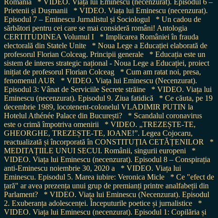
România
* VIDEO. Viața lui Eminescu (necenzurat). Episodul 6 –
Prietenii și Dușmanii
* VIDEO. Viața lui Eminescu (necenzurat).
Episodul 7 – Eminescu Jurnalistul și Sociologul
* Un cadou de
sărbători pentru cei care se mai consideră români! Antologia
CERTITUDINEA Volumul I
* Implicarea României în frauda
electorală din Statele Unite
* Noua Lege a Educației elaborată de
profesorul Florian Colceag. Principii generale
* Educația este un
sistem de interes strategic național - Noua Lege a Educației, proiect
inițiat de profesorul Florian Colceag
* Cum am ratat noi, presa,
fenomenul AUR
* VIDEO. Viața lui Eminescu (Necenzurat).
Episodul 3: Vânat de Serviciile Secrete străine
* VIDEO. Viața lui
Eminescu (necenzurat). Episodul 9. Ziua fatidică
* Ce căuta, pe 19
decembrie 1989, locotenent-colonelul VLADIMIR PUTIN la
Hotelul Athénée Palace din București?
* Scandalul coronavirus
este o crimă împotriva omenirii
* VIDEO. „TREZEȘTE-TE,
GHEORGHE, TREZEȘTE-TE, IOANE!”. Legea Cojocaru,
reactualizată și încorporată în CONSTITUȚIA CETĂȚENILOR
*
MEDITAȚIILE UNUI SECUI. Românii, singurii europeni
*
VIDEO. Viața lui Eminescu (necenzurat). Episodul 8 – Conspirația
anti-Eminescu noiembrie 30, 2020 a
* VIDEO. Viața lui
Eminescu. Episodul 5. Marea iubire: Veronica Micle
* Ce "efect de
țară" ar avea prezența unui grup de premianți printre analfabeții din
Parlament?
* VIDEO. Viața lui Eminescu (Necenzurat). Episodul
2. Exuberanța adolescenței. Începuturile poetice și jurnalistice
*
VIDEO. Viața lui Eminescu (necenzurat). Episodul 1: Copilăria și