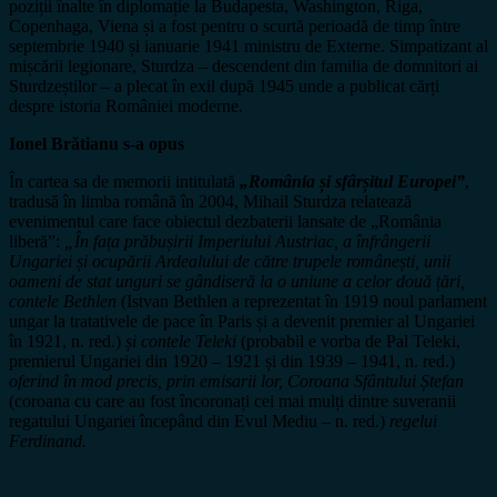
poziții înalte în diplomație la Budapesta, Washington, Riga,
Copenhaga, Viena și a fost pentru o scurtă perioadă de timp între
septembrie 1940 și ianuarie 1941 ministru de Externe. Simpatizant al
mișcării legionare, Sturdza – descendent din familia de domnitori ai
Sturdzeștilor – a plecat în exil după 1945 unde a publicat cărți
despre istoria României moderne.
Ionel Brătianu s-a opus
În cartea sa de memorii intitulată
„România și sfârșitul Europei”
,
tradusă în limba română în 2004, Mihail Sturdza relatează
evenimentul care face obiectul dezbaterii lansate de „România
liberă”:
„În fața prăbușirii Imperiului Austriac, a înfrângerii
Ungariei și ocupării Ardealului de către trupele românești, unii
oameni de stat unguri se gândiseră la o uniune a celor două țări,
contele Bethlen
(Istvan Bethlen a reprezentat în 1919 noul parlament
ungar la tratativele de pace în Paris și a devenit premier al Ungariei
în 1921, n. red.)
și contele Teleki
(probabil e vorba de Pal Teleki,
premierul Ungariei din 1920 – 1921 și din 1939 – 1941, n. red.)
oferind în mod precis, prin emisarii lor, Coroana Sfântului Ștefan
(coroana cu care au fost încoronați cei mai mulți dintre suveranii
regatului Ungariei începând din Evul Mediu – n. red.)
regelui
Ferdinand.