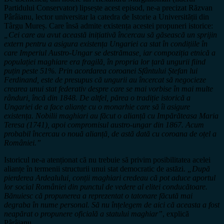
Partidului Conservator) lipsește acest episod, ne-a precizat Răzvan
Pârâianu, lector universitar la catedra de Istorie a Universității din
Târgu Mureș. Care însă admite existența acestei propuneri istorice:
„Cei care au avut această inițiativă încercau să găsească un sprijin
extern pentru a asigura existența Ungariei ca stat în condițiile în
care Imperiul Austro-Ungar se destrămase, iar compoziția etnică a
populației maghiare era fragilă, în propria lor țară ungurii fiind
puțin peste 51%. Prin acordarea coroanei Sfântului Ștefan lui
Ferdinand, este de presupus că ungurii au încercat să negocieze
crearea unui stat federativ despre care se mai vorbise în mai multe
rânduri, încă din 1848. De altfel, părea o tradiție istorică a
Ungariei de a face alianțe cu o monarhie care să îi asigure
existența. Nobilii maghiari au făcut o alianță cu Impărăteasa Maria
Teresa (1741), apoi compromisul austro-ungar din 1867. Acum
probabil încercau o nouă alianță, de astă dată cu coroana de oțel a
României.”
Istoricul ne-a atenționat că nu trebuie să privim posibilitatea acelei
alianțe în termenii structurii unui stat democratic de astăzi.
„După
pierderea Ardealului, conții maghiari credeau că pot aduce aportul
lor social României din punctul de vedere al elitei conducătoare.
Bănuiesc că propunerea a reprezentat o tatonare făcută mai
degraba în nume personal. Să nu înțelegem de aici că aceasta a fost
neapărat o propunere oficială a statului maghiar”
, explică
Pârâianu.