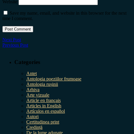
Website
Save my name, email, and website in this browser for the next
time I comment.
Next Post
Previous Post
Categories
Antet
Antologia poeziilor frumoase
Antologia rușinii
Arhiva
Arte vizuale
Article en français
Articles in English
Artículos en español
Autori
Certitudinea print
Credință
De la lume adunate