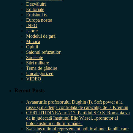
Dezvăluiri
Editoriale
Emisiuni tv
Europa nostra
INFO
Istorie
Modelul de țară
Muzica
Opinii
Salonul refuzaților
Societate
Știri militare
Tema de gândire
Uncategorized
VIDEO
Recent Posts
Avatarurile profesorului Dughin (I). Soft power à la
russe și disidența controlată de caracatița de la Kremlin
CERTITUDINEA nr. 217. Partidul S.O.S. România va
da în judecată Institutul Elie Wiesel, „promotor al
holocaustului culturii române”
S-a stins ultimul reprezentant politic al unei familii care