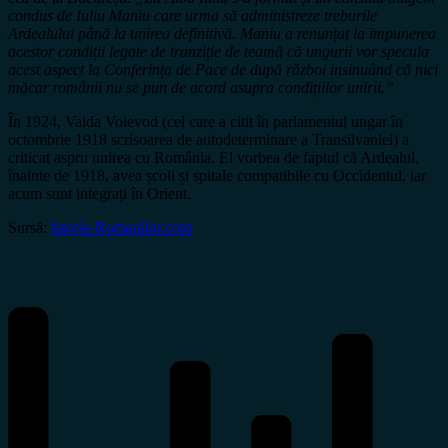
condus de Iuliu Maniu care urma să administreze treburile
Ardealului până la unirea definitivă. Maniu a renunțat la impunerea
acestor condiții legate de tranziție de teamă că ungurii vor specula
acest aspect la Conferința de Pace de după război insinuând că nici
măcar românii nu se pun de acord asupra condițiilor unirii.”
În 1924, Vaida Voievod (cel care a citit în parlamentul ungar în
octombrie 1918 scrisoarea de autodeterminare a Transilvaniei) a
criticat aspru unirea cu România. El vorbea de faptul că Ardealul,
înainte de 1918, avea școli și spitale compatibile cu Occidentul, iar
acum sunt integrați în Orient.
Sursă:
Istoria-Romanilor.com