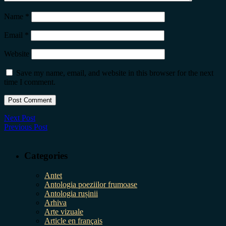
Name
*
Email
*
Website
Save my name, email, and website in this browser for the next
time I comment.
Next Post
Previous Post
Categories
Antet
Antologia poeziilor frumoase
Antologia rușinii
Arhiva
Arte vizuale
Article en français