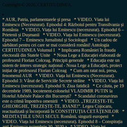
Copyright © 2026, CERTITUDINEA.
* AUR, Patria, parlamentarele și presa
* VIDEO. Viata lui
Eminescu (Necenzurat). Episodul 4: Războiul pentru Transilvania și
România
* VIDEO. Viața lui Eminescu (necenzurat). Episodul 6 –
Prietenii și Dușmanii
* VIDEO. Viața lui Eminescu (necenzurat).
Episodul 7 – Eminescu Jurnalistul și Sociologul
* Un cadou de
sărbători pentru cei care se mai consideră români! Antologia
CERTITUDINEA Volumul I
* Implicarea României în frauda
electorală din Statele Unite
* Noua Lege a Educației elaborată de
profesorul Florian Colceag. Principii generale
* Educația este un
sistem de interes strategic național - Noua Lege a Educației, proiect
inițiat de profesorul Florian Colceag
* Cum am ratat noi, presa,
fenomenul AUR
* VIDEO. Viața lui Eminescu (Necenzurat).
Episodul 3: Vânat de Serviciile Secrete străine
* VIDEO. Viața lui
Eminescu (necenzurat). Episodul 9. Ziua fatidică
* Ce căuta, pe 19
decembrie 1989, locotenent-colonelul VLADIMIR PUTIN la
Hotelul Athénée Palace din București?
* Scandalul coronavirus
este o crimă împotriva omenirii
* VIDEO. „TREZEȘTE-TE,
GHEORGHE, TREZEȘTE-TE, IOANE!”. Legea Cojocaru,
reactualizată și încorporată în CONSTITUȚIA CETĂȚENILOR
*
MEDITAȚIILE UNUI SECUI. Românii, singurii europeni
*
VIDEO. Viața lui Eminescu (necenzurat). Episodul 8 – Conspirația
anti-Eminescu noiembrie 30, 2020 a
* VIDEO. Viața lui