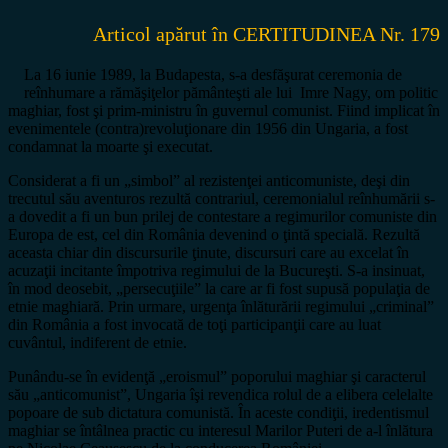
Articol apărut în CERTITUDINEA Nr. 179
La 16 iunie 1989, la Budapesta, s-a desfăşurat ceremonia de
reînhumare a rămăşiţelor pământeşti ale lui Imre Nagy, om politic
maghiar, fost şi prim-ministru în guvernul comunist. Fiind implicat în
evenimentele (contra)revoluţionare din 1956 din Ungaria, a fost
condamnat la moarte şi executat.
Considerat a fi un „simbol” al rezistenţei anticomuniste, deşi din
trecutul său aventuros rezultă contrariul, ceremonialul reînhumării s-
a dovedit a fi un bun prilej de contestare a regimurilor comuniste din
Europa de est, cel din România devenind o ţintă specială. Rezultă
aceasta chiar din discursurile ţinute, discursuri care au excelat în
acuzaţii incitante împotriva regimului de la Bucureşti. S-a insinuat,
în mod deosebit, „persecuţiile” la care ar fi fost supusă populaţia de
etnie maghiară. Prin urmare, urgenţa înlăturării regimului „criminal”
din România a fost invocată de toţi participanţii care au luat
cuvântul, indiferent de etnie.
Punându-se în evidenţă „eroismul” poporului maghiar şi caracterul
său „anticomunist”, Ungaria îşi revendica rolul de a elibera celelalte
popoare de sub dictatura comunistă. În aceste condiţii, iredentismul
maghiar se întâlnea practic cu interesul Marilor Puteri de a-l înlătura