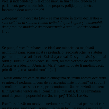
vrea şi independenţă. Păi cât de naivi să fim ca să-i credem că
parlament, guvern, administraţie proprie, poliţie proprie etc.
înseamnă doar autonomie?!
„Maghiarii din această ţară
– se mai spune în textul declaraţiei –
sunt cetăţeni ai statului român având drepturi egale şi inalienabile
de a propune modelele de reconstrucţie a statului-patrie comun”
[…].
Se pune, firesc, întrebarea: ce ideal are minoritatea maghiară
neîmplinit până acum încât să pretindă o „reconstrucţie” a statului
pentru a-l putea satisface?! Există aşa ceva? Desigur, există şi numai
orbii şi surzii nu-l pot vedea sau auzi, nu mai vorbesc de trădători.
Acesta este idealul „Ungariei Mari”, care nu poate fi împlinit decât
prin distrugerea statului român […].
Mulţi dintre cei care au luat la cunoştinţă de textul acestei declaraţii
se întreabă nedumeriţi cum de au acceptat nişte „români” să-şi pună
semnătura pe acest act care, prin conţinutul său, reprezintă un atentat
la integritatea teritorială a României şi, mai ales, lângă semnătura
unui duşman al poporului român, în speţă Tőkés László.
Este într-adevăr un motiv de nedumerire, însă numai pentru cei care
nu ştiu cine sunt aceşti „români” şi ce-au făcut ei până a ajunge în