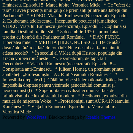
Eminescu. Episodul 5. Marea iubire: Veronica Micle
* Ce "efect de
țară" ar avea prezența unui grup de premianți printre analfabeții din
Parlament?
* VIDEO. Viața lui Eminescu (Necenzurat). Episodul
2. Exuberanța adolescenței. Începuturile poetice și jurnalistice
*
VIDEO. Viața lui Eminescu (necenzurat). Episodul 1: Copilăria și
familia. Destinul fraților săi
* 8 decembrie 1920 – primul atac
terorist cu bombă din Parlamentul României
* DAN PURIC.
Libertatea milei
* MEDITAȚIILE UNUI SECUI. De ce atâta
dușmănie fără rost față de români? Nu e destul cât i-am chinuit,
atâtea secole?
* În secolul al VI-lea după Hristos, populația din
Tracia vorbea românește
* Ce sărbătorim, de fapt, la 1
Decembrie
* Viața lui Eminescu (necenzurat). Episodul 8 –
Conspirația anti-Eminescu
* Iuliean Horneț, un premiant printre
analfabeți. „Profesioniștii – AUR-ul Neamului Românesc”
*
Imposibila dreptate (II). Călăii în robe și internaționala ticăloșilor
*
Imposibila dreptate pentru victimele genocidului comunist și
neocomunist (I)
* Superioritatea civilizației unui sat față de
primitivismul de lux al statului modern
* Beethoven, expulzat din
muzică de mișcarea Woke
* „Profesioniștii sunt AUR-ul Neamului
Românesc”
* Viața lui Eminescu. Episodul 5. Marea iubire:
Veronica Micle
Powered by
WordPress
. Blackoot design by
Iceable Themes
.