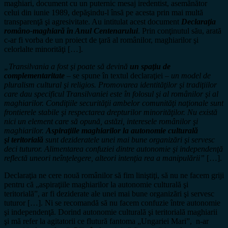
maghiari, document cu un puternic mesaj iredentist, asemănător
celui din iunie 1989, depăşindu-l însă pe acesta prin mai multă
transparenţă şi agresivitate. Au intitulat acest document
Declaraţia
româno-maghiară în Anul Centenarului
. Prin conţinutul său, arată
c-ar fi vorba de un proiect de ţară al românilor, maghiarilor şi
celorlalte minorităţi […].
„Transilvania a fost şi poate să devină
un spaţiu de
complementaritate
– se spune în textul declaraţiei –
un model de
pluralism cultural şi religios. Promovarea identităţilor şi tradiţiilor
care dau specificul Transilvaniei este în folosul şi al românilor şi al
maghiarilor. Condiţiile securităţii ambelor comunităţi naţionale sunt
frontierele stabile şi respectarea drepturilor minorităţilor. Nu există
nici un element care să opună, astăzi, interesele românilor şi
maghiarilor.
Aspiraţiile maghiarilor la autonomie culturală
şi teritorială
sunt dezideratele unei mai bune organizări şi servesc
deci tuturor. Alimentarea confuziei dintre autonomie şi independenţă
reflectă uneori neînţelegere, alteori intenţia rea a manipulării”
[…].
Declaraţia ne cere nouă românilor să fim liniştiţi, să nu ne facem griji
pentru că „aspiraţiile maghiarilor la autonomie culturală şi
teritorială”, ar fi deziderate ale unei mai bune organizări şi servesc
tuturor […]. Ni se recomandă să nu facem confuzie între autonomie
şi independenţă. Dorind autonomie culturală şi teritorială maghiarii
şi mă refer la agitatorii ce flutură fantoma „Ungariei Mari”, n-ar