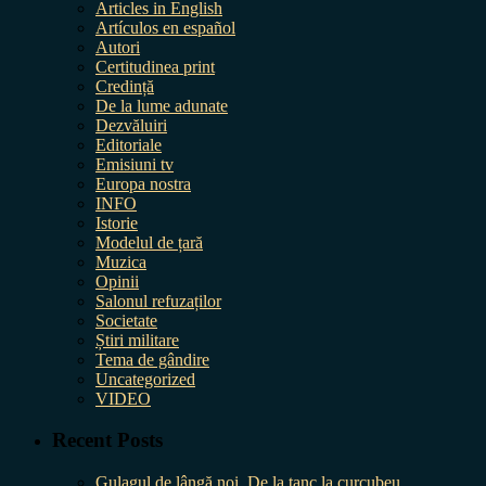
Articles in English
Artículos en español
Autori
Certitudinea print
Credință
De la lume adunate
Dezvăluiri
Editoriale
Emisiuni tv
Europa nostra
INFO
Istorie
Modelul de țară
Muzica
Opinii
Salonul refuzaților
Societate
Știri militare
Tema de gândire
Uncategorized
VIDEO
Recent Posts
Gulagul de lângă noi. De la tanc la curcubeu