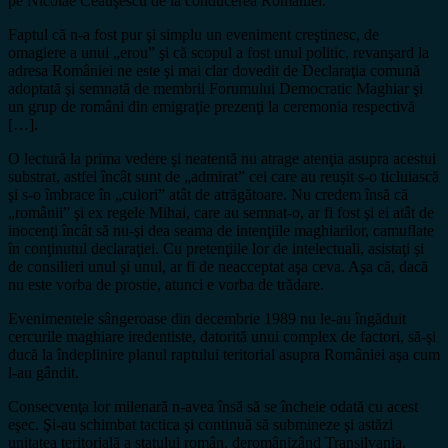
pe Nicolae Ceauşescu de la conducerea României.
Faptul că n-a fost pur şi simplu un eveniment creştinesc, de
omagiere a unui „erou” şi că scopul a fost unul politic, revanşard la
adresa României ne este şi mai clar dovedit de Declaraţia comună
adoptată şi semnată de membrii Forumului Democratic Maghiar şi
un grup de români din emigraţie prezenţi la ceremonia respectivă
[…].
O lectură la prima vedere şi neatentă nu atrage atenţia asupra acestui
substrat, astfel încât sunt de „admirat” cei care au reuşit s-o ticluiască
şi s-o îmbrace în „culori” atât de atrăgătoare. Nu credem însă că
„românii” şi ex regele Mihai, care au semnat-o, ar fi fost şi ei atât de
inocenţi încât să nu-şi dea seama de intenţiile maghiarilor, camuflate
în conţinutul declaraţiei. Cu pretenţiile lor de intelectuali, asistaţi şi
de consilieri unul şi unul, ar fi de neacceptat aşa ceva. Aşa că, dacă
nu este vorba de prostie, atunci e vorba de trădare.
Evenimentele sângeroase din decembrie 1989 nu le-au îngăduit
cercurile maghiare iredentiste, datorită unui complex de factori, să-şi
ducă la îndeplinire planul raptului teritorial asupra României aşa cum
l-au gândit.
Consecvenţa lor milenară n-avea însă să se încheie odată cu acest
eşec. Şi-au schimbat tactica şi continuă să submineze şi astăzi
unitatea teritorială a statului român, deromânizând Transilvania,