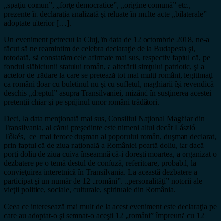
„spaţiu comun”, „forţe democratice”, „origine comună” etc.,
prezente în declaraţia analizată şi reluate în multe acte „bilaterale”
adoptate ulterior […].
Un eveniment petrecut la Cluj, în data de 12 octombrie 2018, ne-a
făcut să ne reamintim de celebra declaraţie de la Budapesta şi,
totodată, să constatăm cele afirmate mai sus, respectiv faptul că, pe
fondul slăbiciunii statului român, a alterării simţului patriotic, şi a
actelor de trădare la care se pretează tot mai mulţi români, legitimaţi
ca români doar cu buletinul nu şi cu sufletul, maghiarii îşi revendică
deschis „dreptul” asupra Transilvaniei, mizând în susţinerea acestei
pretenţii chiar şi pe sprijinul unor români trădători.
Deci, la data menţionată mai sus, Consiliul Naţional Maghiar din
Transilvania, al cărui preşedinte este nimeni altul decât László
Tőkés, cel mai feroce duşman al poporului român, duşman declarat,
prin faptul că de ziua naţională a României poartă doliu, iar dacă
porţi doliu de ziua cuiva înseamnă că-i doreşti moartea, a organizat o
dezbatere pe o temă destul de confuză, referitoare, probabil, la
convieţuirea interetnică în Transilvania. La această dezbatere a
participat şi un număr de 12 „români”, „personalităţi” notorii ale
vieţii politice, sociale, culturale, spirituale din România.
Ceea ce interesează mai mult de la acest eveniment este declaraţia pe
care au adoptat-o şi semnat-o aceşti 12 „români” împreună cu 12