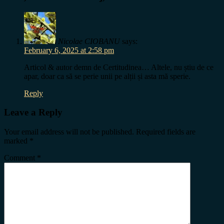
Nicolae CIOBANU
says:
February 6, 2025 at 2:58 pm
Articol & autor demn de Certitudinea… Altele, nu știu de ce
apar, doar ca să se perie unii pe alții și asta mă sperie.
Reply
Leave a Reply
Your email address will not be published.
Required fields are
marked
*
Comment
*