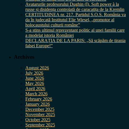
Avatarurile profesorului Dughin (I). Soft power à la
russe și disidența controlată de caracatița de la Kremlin
CERTITUDINEA nr. 217. Partidul S.O.S. România va
da în judecată Institutul Elie Wiesel, „promotor al
holocaustului culturii române”
S-a stins ultimul reprezentant politic al unei familii care
a modelat istoria României
DECLARAȚIA DE LA PARIS: „Să scăpăm de tirania
falsei Europe!”
Archives
August 2026
July 2026
June 2026
May 2026
April 2026
March 2026
February 2026
January 2026
December 2025
November 2025
October 2025
September 2025