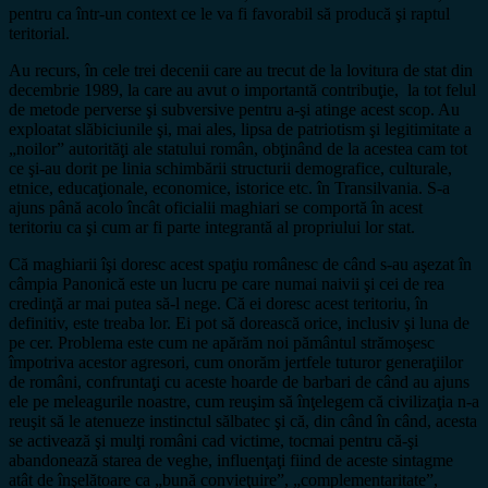
pentru ca într-un context ce le va fi favorabil să producă şi raptul
teritorial.
Au recurs, în cele trei decenii care au trecut de la lovitura de stat din
decembrie 1989, la care au avut o importantă contribuţie, la tot felul
de metode perverse şi subversive pentru a-şi atinge acest scop. Au
exploatat slăbiciunile şi, mai ales, lipsa de patriotism şi legitimitate a
„noilor” autorităţi ale statului român, obţinând de la acestea cam tot
ce şi-au dorit pe linia schimbării structurii demografice, culturale,
etnice, educaţionale, economice, istorice etc. în Transilvania. S-a
ajuns până acolo încât oficialii maghiari se comportă în acest
teritoriu ca şi cum ar fi parte integrantă al propriului lor stat.
Că maghiarii îşi doresc acest spaţiu românesc de când s-au aşezat în
câmpia Panonică este un lucru pe care numai naivii şi cei de rea
credinţă ar mai putea să-l nege. Că ei doresc acest teritoriu, în
definitiv, este treaba lor. Ei pot să dorească orice, inclusiv şi luna de
pe cer. Problema este cum ne apărăm noi pământul strămoşesc
împotriva acestor agresori, cum onorăm jertfele tuturor generaţiilor
de români, confruntaţi cu aceste hoarde de barbari de când au ajuns
ele pe meleagurile noastre, cum reuşim să înţelegem că civilizaţia n-a
reuşit să le atenueze instinctul sălbatec şi că, din când în când, acesta
se activează şi mulţi români cad victime, tocmai pentru că-şi
abandonează starea de veghe, influenţaţi fiind de aceste sintagme
atât de înşelătoare ca „bună convieţuire”, „complementaritate”,