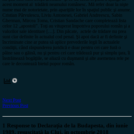
acest moment al trădării neamului românesc. Mă refer doar la nişte
nume mai de notorietate, prin apariţiile lor în spaţiul public şi anume,
Cristian Pârvulescu, Liviu Antonesei, Gabriel Andreescu, Sabin
Gherman, Mircea Toma, Cristian Sandache care completează lista
celor 12 „apostoli”. Toţi au vituperat împotriva poporului român şi a
valorilor sale identitare […]. Din păcate, actele de trădare nu prea
sunt clar definite în actualul cod penal. Şi apoi dacă ar fi definite şi
încriminate cine ar putea să aplice prevederile legii în actualele
condiţii, când răspunderea juridică e doar pentru cei care fură o
pâine sau o găină, nu şi pentru cei care trădează pur şi simplu ţara, îi
înstrăinează bogăţiile, se aliază cu duşmanii şi alte asemenea rele pe
care le decontează bietul popor român.
Next Post
Previous Post
1 Response to Declaraţia de la Budapesta, din iunie
1989, resuscitată la Cluj, în octombrie 2018