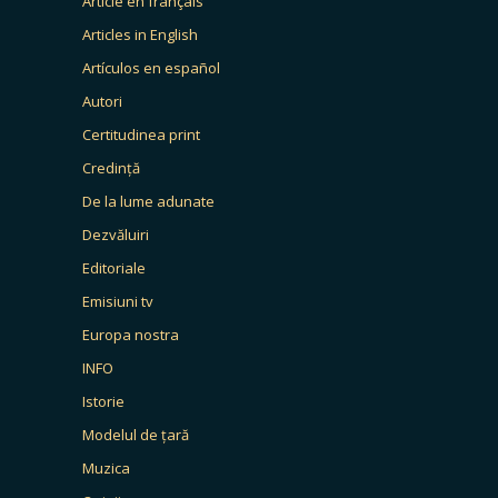
Article en français
Articles in English
Artículos en español
Autori
Certitudinea print
Credință
De la lume adunate
Dezvăluiri
Editoriale
Emisiuni tv
Europa nostra
INFO
Istorie
Modelul de țară
Muzica