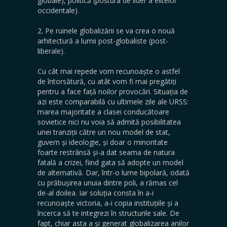
globale), politică (postura de lider a elitelor
occidentale).
2. Pe ruinele globalizării se va crea o nouă
arhitectură a lumii post-globaliste (post-
liberale).
Cu cât mai repede vom recunoaște o astfel
de întorsătură, cu atât vom fi mai pregătiți
pentru a face față noilor provocări. Situația de
azi este comparabilă cu ultimele zile ale URSS:
marea majoritate a clasei conducătoare
sovietice nici nu voia să admită posibilitatea
unei tranziții către un nou model de stat,
guvern și ideologie, și doar o minoritate
foarte restrânsă și-a dat seama de natura
fatală a crizei, fiind gata să adopte un model
de alternativă. Dar, într-o lume bipolară, odată
cu prăbușirea unuia dintre poli, a rămas cel
de-al doilea. Iar soluția consta în a-i
recunoaște victoria, a-i copia instituțiile și a
încerca să te integrezi în structurile sale. De
fapt, chiar asta a și generat globalizarea anilor