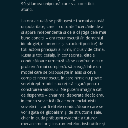
90 și lumea unipolară care s-a constituit
atunci.
La ora actuală se prăbușește tocmai această
unipolaritate, care – cu toate încercările de a-
și apăra independența și de a câștiga cele mai
bune condiții – era recunoscută (în domeniul
ideologiei, economiei și structurii politice) de
toți actorii principali ai lumii, inclusiv de China,
Rusia și toți ceilalți. În consecință, elitele
conducătoare urmează să se confrunte cu o
problemă mai complexă: să aleagă între un
model care se prăbușește în abis și ceva
complet necunoscut, în care nimic nu poate
servi drept model sau rețetă sigură pentru
construirea viitorului. Ne putem imagina cât
de disperate – chiar mai disperate decât erau
în ​​epoca sovietică târzie nomenclaturiștii
sovietici – vor fi elitele conducătoare care se
vor agăța de globalism și de structurile sale,
chiar în ciuda prăbușirii evidente a tuturor
mecanismelor și instrumentelor, instituțiilor și