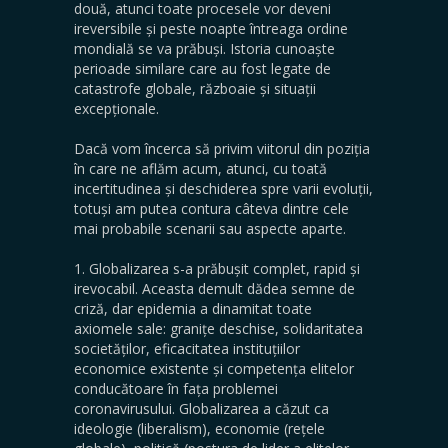
două, atunci toate procesele vor deveni
ireversibile și peste noapte întreaga ordine
mondială se va prăbuși. Istoria cunoaște
perioade similare care au fost legate de
catastrofe globale, războaie și situații
excepționale.
Dacă vom încerca să privim viitorul din poziția
în care ne aflăm acum, atunci, cu toată
incertitudinea și deschiderea spre varii evoluții,
totuși am putea contura câteva dintre cele
mai probabile scenarii sau aspecte aparte.
1. Globalizarea s-a prăbușit complet, rapid și
irevocabil. Aceasta demult dădea semne de
criză, dar epidemia a dinamitat toate
axiomele sale: granițe deschise, solidaritatea
societăților, eficacitatea instituțiilor
economice existente și competența elitelor
conducătoare în fața problemei
coronavirusului. Globalizarea a căzut ca
ideologie (liberalism), economie (rețele