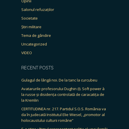
Opinii
Salonul refuzaților
Societate
Știri militare
Tema de gândire
Uncategorized
VIDEO
RECENT POSTS
Gulagul de lângă noi. De la tanc la curcubeu
Avatarurile profesorului Dughin (I). Soft power à
la russe și disidența controlată de caracatița de
la Kremlin
CERTITUDINEA nr. 217. Partidul S.O.S. România va
da în judecată Institutul Elie Wiesel, „promotor al
holocaustului culturii române”
S-a stins ultimul reprezentant politic al unei familii