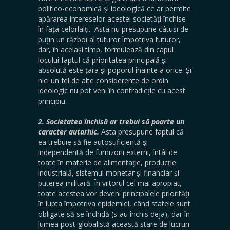
politico-economică și ideologică ce ar permite
apărarea intereselor acestei societăți închise
în fața celorlalți. Asta nu presupune câtuși de
puțin un război al tuturor împotriva tuturor,
dar, în același timp, formulează din capul
locului faptul că prioritatea principală și
absolută este țara și poporul înainte a orice. Și
nici un fel de alte considerente de ordin
ideologic nu pot veni în contradicție cu acest
principiu.
2. Societatea închisă ar trebui să poarte un
caracter autarhic.
Asta presupune faptul că
ea trebuie să fie autosuficientă și
independentă de furnizorii externi, întâi de
toate în materie de alimentație, producție
industrială, sistemul monetar și financiar și
puterea militară. În viitorul cel mai apropiat,
toate acestea vor deveni principalele priorități
în lupta împotriva epidemiei, când statele sunt
obligate să se închidă (s-au închis deja), dar în
lumea post-globalistă această stare de lucruri