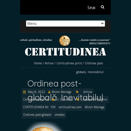
Search
for:
Home
/
Arhiva
/
Certitudinea print
/
Ordinea post-
globală. Inevitabilul
Ordinea post-
May 8, 2022
Miron Manega
Arhiva
globală. Inevitabilul
Certitudinea print
1 Comment
Alecsandr Dughin
CERTITUDINEA Nr. 109
certitudinea.com
Miron Manega
Ordinea post-globală
ortodox