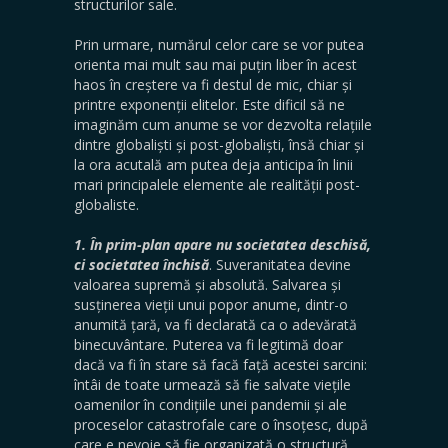
structurilor sale.
Prin urmare, numărul celor care se vor putea
orienta mai mult sau mai puțin liber în acest
haos în creștere va fi destul de mic, chiar și
printre exponenții elitelor. Este dificil să ne
imaginăm cum anume se vor dezvolta relațiile
dintre globaliști și post-globaliști, însă chiar și
la ora acutală am putea deja anticipa în linii
mari principalele elemente ale realității post-
globaliste.
1. În prim-plan apare nu societatea deschisă,
ci societatea închisă
. Suveranitatea devine
valoarea supremă și absolută. Salvarea și
susținerea vieții unui popor anume, dintr-o
anumită țară, va fi declarată ca o adevărată
binecuvântare. Puterea va fi legitimă doar
dacă va fi în stare să facă față acestei sarcini:
întâi de toate urmează să fie salvate viețile
oamenilor în condițiile unei pandemii și ale
proceselor catastrofale care o însoțesc, după
care e nevoie să fie organizată o structură