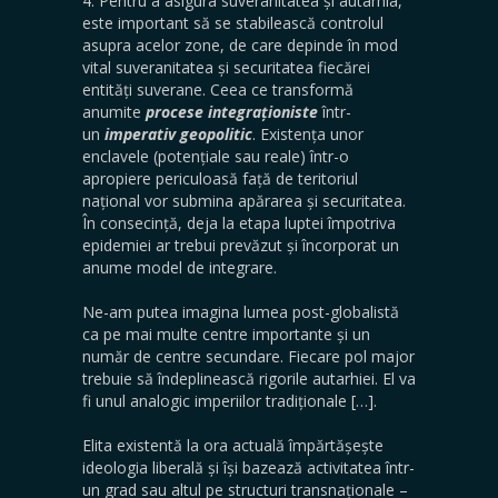
4. Pentru a asigura suveranitatea și autarhia,
este important să se stabilească controlul
asupra acelor zone, de care depinde în mod
vital suveranitatea și securitatea fiecărei
entități suverane. Ceea ce transformă
anumite
procese integraționiste
într-
un
imperativ geopolitic
. Existența unor
enclavele (potențiale sau reale) într-o
apropiere periculoasă față de teritoriul
național vor submina apărarea și securitatea.
În consecință, deja la etapa luptei împotriva
epidemiei ar trebui prevăzut și încorporat un
anume model de integrare.
Ne-am putea imagina lumea post-globalistă
ca pe mai multe centre importante și un
număr de centre secundare. Fiecare pol major
trebuie să îndeplinească rigorile autarhiei. El va
fi unul analogic imperiilor tradiționale […].
Elita existentă la ora actuală împărtășește
ideologia liberală și își bazează activitatea într-
un grad sau altul pe structuri transnaționale –