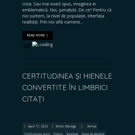
criza. Sau mai exact spus, imaginea ei
emblematică. Noi, jurnaliștii. De ce? Pentru că
noi suntem, la nivel de populație, interfața
realității. Prin noi află oamenii…
READ MORE
CERTITUDINEA ȘI HIENELE
CONVERTITE ÎN LIMBRICI
CITAȚI
April 17, 2022
Miron Manega
Arhiva
Certitudinea print
Opinii
Societate
Tema de gândire