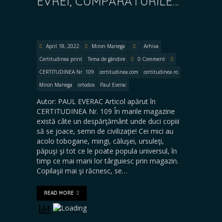
EVREI, CUMPĂRĂTURILE…
April 18, 2022
Miron Manega
Arhiva
Certitudinea print
Tema de gândire
0 Comment
CERTITUDINEA Nr. 109
certitudinea.com
certitudinea.ro
Miron Manega
ortodox
Paul Everac
Autor: PAUL EVERAC Articol apărut în
CERTITUDINEA Nr. 109 În marile magazine
există câte un despărţământ unde duci copiii
să se joace, semn de civilizaţie! Cei mici au
acolo tobogane, mingi, căluşei, ursuleţi,
păpuşi şi tot ce le poate popula universul, în
timp ce mai marii lor târguiesc prin magazin.
Copilaşii mai şi răcnesc, se…
READ MORE