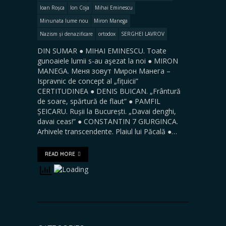
Ioan Roșca
Ion Coja
Mihai Eminescu
Minunata lume nou
Miron Manega
Nazism și denazificare
ortodox
SERGHEI LAVROV
DIN SUMAR ● MIHAI EMINESCU. Toate
gunoaiele lumii s-au aşezat la noi ● MIRON
MANEGA. Меня зовут Мирон Манега –
Ispravnic de concept al „fițuicii”
CERTITUDINEA ● DENIS BUICAN. „Frântură
de soare, spărtură de flaut” ● PAMFIL
ȘEICARU. Rușii la București. „Davai denghi,
davai ceas!” ● CONSTANTIN 7 GIURGINCA.
Arhivele transcendente. Plaiul lui Păcală ●…
READ MORE