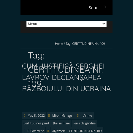
Search
for:
Home
/
Tag:
CERTITUDINEA Nr. 109
Tag:
CUM JUSTIFICĂ SERGHEI
CERTITUDINEA Nr.
LAVROV DECLANȘAREA
109
RĂZBOIULUI DIN UCRAINA
May 8, 2022
Miron Manega
Arhiva
Certitudinea print
Știri militare
Tema de gândire
0 Comment
Al-Jazeera
CERTITUDINEA Nr. 109