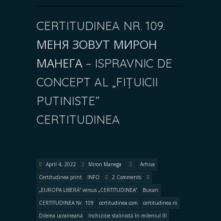
CERTITUDINEA NR. 109.
МЕНЯ ЗОВУТ МИРОН
МАНЕГА – ISPRAVNIC DE
CONCEPT AL „FIȚUICII
PUTINISTE”
CERTITUDINEA
April 4, 2022
Miron Manega
Arhiva
Certitudinea print
INFO
2 Comments
„EUROPA LIBERĂ” versus „CERTITUDINEA”
Buican
CERTITUDINEA Nr. 109
certitudinea.com
certitudinea.ro
Dilema ucraineană
Inchiziție stalinistă în mileniul III