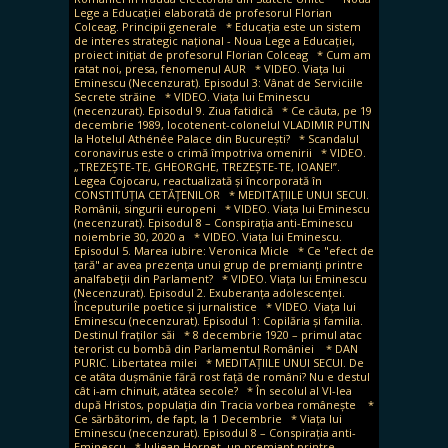
Lege a Educației elaborată de profesorul Florian
Colceag. Principii generale
* Educația este un sistem
de interes strategic național - Noua Lege a Educației,
proiect inițiat de profesorul Florian Colceag
* Cum am
ratat noi, presa, fenomenul AUR
* VIDEO. Viața lui
Eminescu (Necenzurat). Episodul 3: Vânat de Serviciile
Secrete străine
* VIDEO. Viața lui Eminescu
(necenzurat). Episodul 9. Ziua fatidică
* Ce căuta, pe 19
decembrie 1989, locotenent-colonelul VLADIMIR PUTIN
la Hotelul Athénée Palace din București?
* Scandalul
coronavirus este o crimă împotriva omenirii
* VIDEO.
„TREZEȘTE-TE, GHEORGHE, TREZEȘTE-TE, IOANE!”.
Legea Cojocaru, reactualizată și încorporată în
CONSTITUȚIA CETĂȚENILOR
* MEDITAȚIILE UNUI SECUI.
Românii, singurii europeni
* VIDEO. Viața lui Eminescu
(necenzurat). Episodul 8 – Conspirația anti-Eminescu
noiembrie 30, 2020 a
* VIDEO. Viața lui Eminescu.
Episodul 5. Marea iubire: Veronica Micle
* Ce "efect de
țară" ar avea prezența unui grup de premianți printre
analfabeții din Parlament?
* VIDEO. Viața lui Eminescu
(Necenzurat). Episodul 2. Exuberanța adolescenței.
Începuturile poetice și jurnalistice
* VIDEO. Viața lui
Eminescu (necenzurat). Episodul 1: Copilăria și familia.
Destinul fraților săi
* 8 decembrie 1920 – primul atac
terorist cu bombă din Parlamentul României
* DAN
PURIC. Libertatea milei
* MEDITAȚIILE UNUI SECUI. De
ce atâta dușmănie fără rost față de români? Nu e destul
cât i-am chinuit, atâtea secole?
* În secolul al VI-lea
după Hristos, populația din Tracia vorbea românește
*
Ce sărbătorim, de fapt, la 1 Decembrie
* Viața lui
Eminescu (necenzurat). Episodul 8 – Conspirația anti-
Eminescu
* Iuliean Horneț, un premiant printre