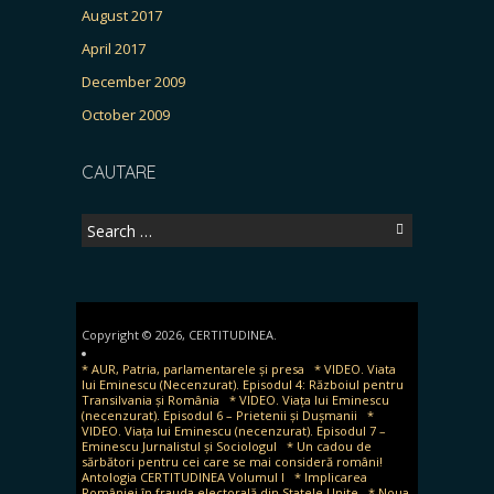
August 2017
April 2017
December 2009
October 2009
CAUTARE
Search
for:
Copyright © 2026, CERTITUDINEA.
* AUR, Patria, parlamentarele și presa
* VIDEO. Viata
lui Eminescu (Necenzurat). Episodul 4: Războiul pentru
Transilvania și România
* VIDEO. Viața lui Eminescu
(necenzurat). Episodul 6 – Prietenii și Dușmanii
*
VIDEO. Viața lui Eminescu (necenzurat). Episodul 7 –
Eminescu Jurnalistul și Sociologul
* Un cadou de
sărbători pentru cei care se mai consideră români!
Antologia CERTITUDINEA Volumul I
* Implicarea
României în frauda electorală din Statele Unite
* Noua