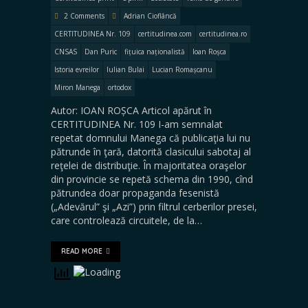
2 Comments
Adrian Cioflâncă
CERTITUDINEA Nr. 109
certitudinea.com
certitudinea.ro
CNSAS
Dan Puric
fițuica naționalistă
Ioan Roșca
Istoria evreilor
Iulian Bulai
Lucian Romașcanu
Miron Manega
ortodox
Autor: IOAN ROȘCA Articol apărut în
CERTITUDINEA Nr. 109 I-am semnalat
repetat domnului Manega că publicaţia lui nu
pătrunde în ţară, datorită clasicului sabotaj al
reţelei de distribuţie. În majoritatea oraşelor
din provincie se repetă schema din 1990, cînd
pătrundea doar propaganda fesenistă
(„Adevărul” şi „Azi”) prin filtrul cerberilor presei,
care controlează circuitele, de la…
READ MORE