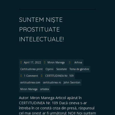
SUNTEM NIȘTE
PROSTITUATE
INTELECTUALE!
April 17, 2022
Miron Manega
Arhiva
Certitudinea print
Opinii
Societate
Tema de gândire
1 Comment
CERTITUDINEA Nr. 109
certitudinea.com
certitudinea.ro
John Swinton
Miron Manega
ortodox
Autor: Miron Manega Articol apărut în
CERTITUDINEA Nr. 109 Dacă cineva s-ar
întreba în ce constă criza din presă, răspunsul
cel mai onest ar fi următorul: NOI! Noi suntem