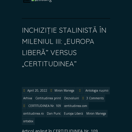
INCHIZIȚIE STALINISTĂ ÎN
MILENIUL III: „EUROPA
LIBERĂ” VERSUS
„CERTITUDINEA”
April 20, 2022
Miron Manega
Antologia rușinii
Arhiva
Certitudinea print
Dezvăluiri
3 Comments
CERTITUDINEA Nr. 109
certitudinea.com
certitudinea.ro
Dan Puric
Europa Liberă
Miron Manega
ortodox
Articol apărut în CERTITUDINEA Nr. 109