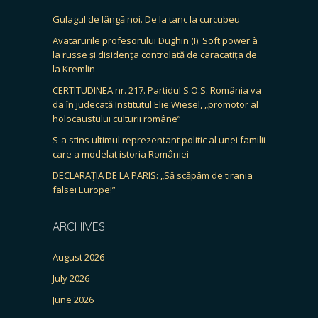
Gulagul de lângă noi. De la tanc la curcubeu
Avatarurile profesorului Dughin (I). Soft power à
la russe și disidența controlată de caracatița de
la Kremlin
CERTITUDINEA nr. 217. Partidul S.O.S. România va
da în judecată Institutul Elie Wiesel, „promotor al
holocaustului culturii române”
S-a stins ultimul reprezentant politic al unei familii
care a modelat istoria României
DECLARAȚIA DE LA PARIS: „Să scăpăm de tirania
falsei Europe!”
ARCHIVES
August 2026
July 2026
June 2026