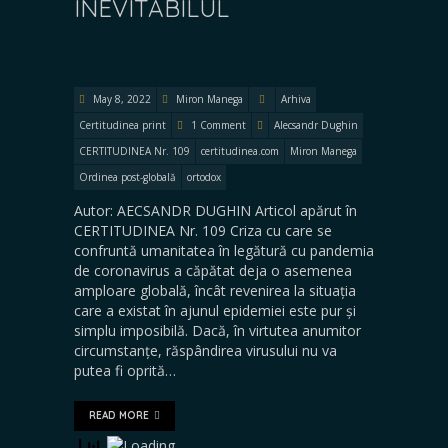
INEVITABILUL
May 8, 2022
Miron Manega
Arhiva
Certitudinea print
1 Comment
Alecsandr Dughin
CERTITUDINEA Nr. 109
certitudinea.com
Miron Manega
Ordinea post-globală
ortodox
Autor: AECSANDR DUGHIN Articol apărut în
CERTITUDINEA Nr. 109 Criza cu care se
confruntă umanitatea în legătură cu pandemia
de coronavirus a căpătat deja o asemenea
amploare globală, încât revenirea la situația
care a existat în ajunul epidemiei este pur și
simplu imposibilă. Dacă, în virtutea anumitor
circumstanțe, răspândirea virusului nu va
putea fi oprită…
READ MORE