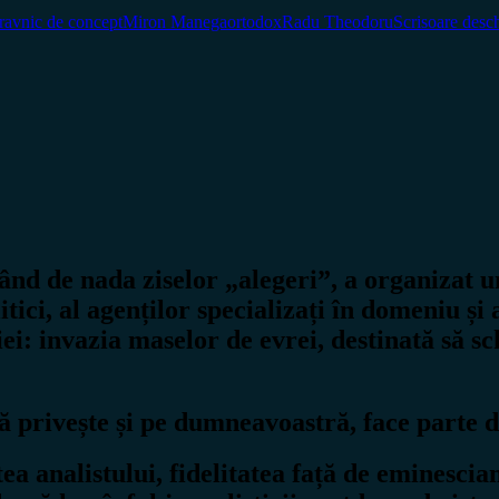
pravnic de concept
Miron Manega
ortodox
Radu Theodoru
Scrisoare desc
ând de nada ziselor „alegeri”, a organizat u
litici, al agenților specializați în domeniu 
iei: invazia maselor de evrei, destinată să 
vă privește și pe dumneavoastră, face parte d
itatea analistului, fidelitatea față de emin