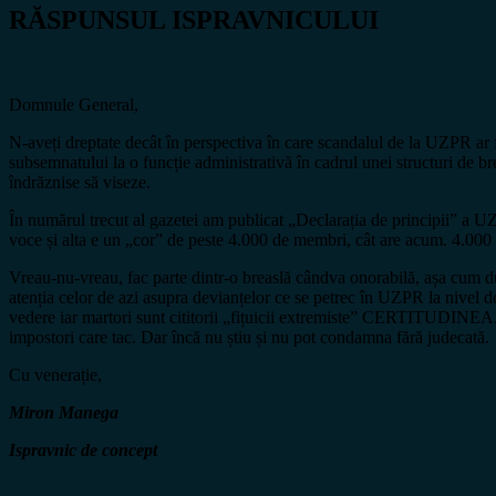
RĂSPUNSUL ISPRAVNICULUI
Domnule General,
N-aveți dreptate decât în perspectiva în care scandalul de la UZPR ar 
subsemnatului la o funcție administrativă în cadrul unei structuri de br
îndrăznise să viseze.
În numărul trecut al gazetei am publicat „Declarația de principii” a 
voce și alta e un „cor” de peste 4.000 de membri, cât are acum. 4.000 
Vreau-nu-vreau, fac parte dintr-o breaslă cândva onorabilă, așa cum du
atenția celor de azi asupra devianțelor ce se petrec în UZPR la nivel de
vedere iar martori sunt cititorii „fițuicii extremiste” CERTITUDINEA
impostori care tac. Dar încă nu știu și nu pot condamna fără judecată.
Cu venerație,
Miron Manega
Ispravnic de concept