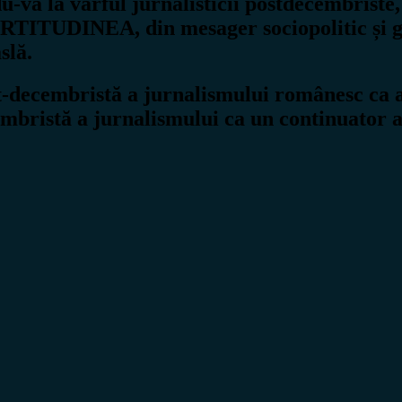
u-vă la vârful jurnalisticii postdecembriste
ERTITUDINEA, din mesager sociopolitic și ge
slă.
decembristă a jurnalismului românesc ca ad
bristă a jurnalismului ca un continuator al