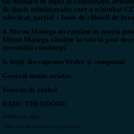
un stindard de luptă al românității, situând
de sinele administrativ care a schimbat C
adevărat, parțial – foaie de răfuieli de brea
4. Miron Manega nu rămâne în istoria post-
Miron Manega rămâne în istoria post-decem
eternității românești.
5. Ieșiți din capcana Vexler și compania!
General maior aviator
Veteran de război
RADU THEODORU
Grădiștea de Argeș
9 Mai, Ziua Victoriei, Ziua Independenței