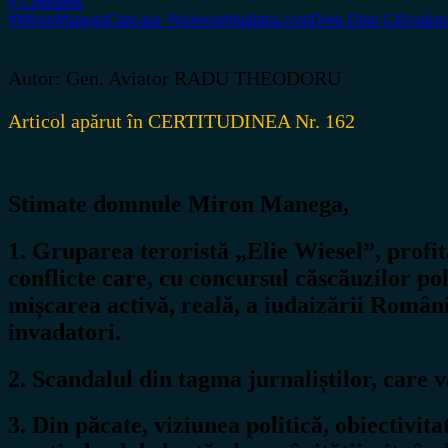
0 Comment
#MironManega
Capcana Vexler
certitudinea.com
Doru Dinu Glăvan
is
Autor: Gen. Aviator RADU THEODORU
Articol apărut în CERTITUDINEA Nr. 162
Stimate domnule Miron Manega,
1. Gruparea teroristă „Elie Wiesel”, profit
conflicte care, cu concursul căscăuzilor po
mișcarea activă, reală, a iudaizării Român
invadatori.
2. Scandalul din tagma jurnaliștilor, care 
3. Din păcate, viziunea politică, obiectiv