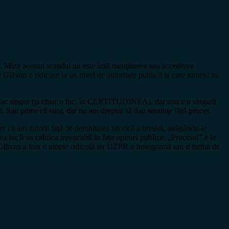
ce. Miza acestui scandal nu este însă menținerea sau accederea
u Glăvan o ridicase la un nivel de autoritate publică la care nimeni nu
o fac singur (și chiar o fac, în CERTITUDINEA), dar una e o singură
. Sau poate că sunt, dar nu am dreptul să dau sentințe fără proces.
 că am datorii față de demnitatea istorică a breslei, atrăgându-le
lor îi va califica irevocabil în fața opiniei publice. „Procesul” e la
 Glăvan a fost o utopie ridicolă iar UZPR o hologramă sau o turmă de