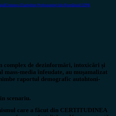
hisă
Uniunea Ziariștilor Profesioniști din România
UZPR
n complex de dezinformări, intoxicări și
și al mass-media înfeudate, au mușamalizat
schimbe raportul demografic autohtoni-
in scenariu.
escianismul care a făcut din CERTITUDINEA