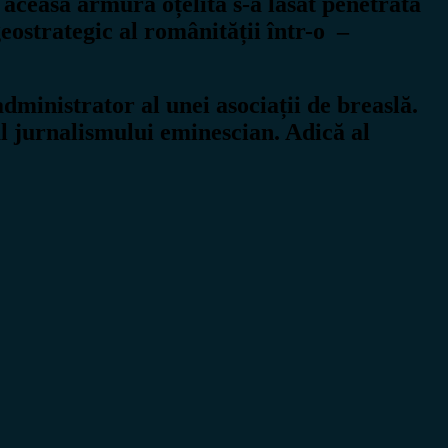
, aceasă armură oțelită s-a lăsat penetrată
ostrategic al românității într-o –
ministrator al unei asociații de breaslă.
 jurnalismului eminescian. Adică al