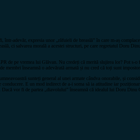
fi, într-adevăr, expresia unor „răfuieli de breaslă” în care m-aș compla
easlă, ci salvarea morală a acestei structuri, pe care regretatul Doru Din
UZPR de pe vremea lui Glăvan. Nu credeți că merită slujirea lor? Pot s-
de membri înseamnă o adevărată armată și nu cred că toți sunt impostori
mneavoastră sunteți general al unei armate cândva onorabile, și consider
 conducere. E un mod indirect de a-i soma să ia atitudine iar poziționarea 
. Dacă vor fi de partea „diavolului” înseamnă că idealul lui Doru Dinu