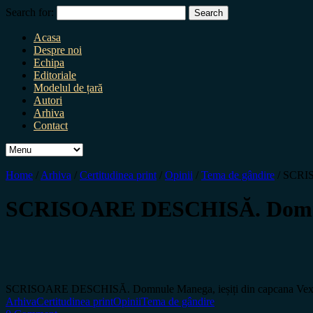
Search for:
Acasa
Despre noi
Echipa
Editoriale
Modelul de țară
Autori
Arhiva
Contact
Home
/
Arhiva
/
Certitudinea print
/
Opinii
/
Tema de gândire
/
SCRIS
SCRISOARE DESCHISĂ. Domnule 
SCRISOARE DESCHISĂ. Domnule Manega, ieșiți din capcana Vexl
Arhiva
Certitudinea print
Opinii
Tema de gândire