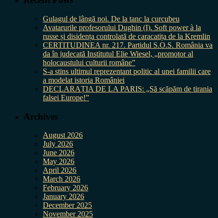
Gulagul de lângă noi. De la tanc la curcubeu
Avatarurile profesorului Dughin (I). Soft power à la
russe și disidența controlată de caracatița de la Kremlin
CERTITUDINEA nr. 217. Partidul S.O.S. România va
da în judecată Institutul Elie Wiesel, „promotor al
holocaustului culturii române”
S-a stins ultimul reprezentant politic al unei familii care
a modelat istoria României
DECLARAȚIA DE LA PARIS: „Să scăpăm de tirania
falsei Europe!”
Archives
August 2026
July 2026
June 2026
May 2026
April 2026
March 2026
February 2026
January 2026
December 2025
November 2025