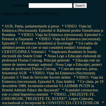
Search for:
Copyright © 2026, CERTITUDINEA.
* AUR, Patria, parlamentarele și presa
* VIDEO. Viata lui
Eminescu (Necenzurat). Episodul 4: Războiul pentru Transilvania și
România
* VIDEO. Viața lui Eminescu (necenzurat). Episodul 6 –
Prietenii și Dușmanii
* VIDEO. Viața lui Eminescu (necenzurat).
Episodul 7 – Eminescu Jurnalistul și Sociologul
* Un cadou de
sărbători pentru cei care se mai consideră români! Antologia
CERTITUDINEA Volumul I
* Implicarea României în frauda
electorală din Statele Unite
* Noua Lege a Educației elaborată de
profesorul Florian Colceag. Principii generale
* Educația este un
sistem de interes strategic național - Noua Lege a Educației, proiect
inițiat de profesorul Florian Colceag
* Cum am ratat noi, presa,
fenomenul AUR
* VIDEO. Viața lui Eminescu (Necenzurat).
Episodul 3: Vânat de Serviciile Secrete străine
* VIDEO. Viața lui
Eminescu (necenzurat). Episodul 9. Ziua fatidică
* Ce căuta, pe 19
decembrie 1989, locotenent-colonelul VLADIMIR PUTIN la
Hotelul Athénée Palace din București?
* Scandalul coronavirus
este o crimă împotriva omenirii
* VIDEO. „TREZEȘTE-TE,
GHEORGHE, TREZEȘTE-TE, IOANE!”. Legea Cojocaru,
reactualizată și încorporată în CONSTITUȚIA CETĂȚENILOR
*