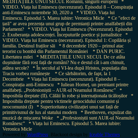
MEDITAȚIILE UNUI SECUI. Românii, singurii europeni
*
VIDEO. Viața lui Eminescu (necenzurat). Episodul 8 – Conspirația
anti-Eminescu noiembrie 30, 2020 a
* VIDEO. Viața lui
Eminescu. Episodul 5. Marea iubire: Veronica Micle
* Ce "efect de
țară" ar avea prezența unui grup de premianți printre analfabeții din
Parlament?
* VIDEO. Viața lui Eminescu (Necenzurat). Episodul
2. Exuberanța adolescenței. Începuturile poetice și jurnalistice
*
VIDEO. Viața lui Eminescu (necenzurat). Episodul 1: Copilăria și
familia. Destinul fraților săi
* 8 decembrie 1920 – primul atac
terorist cu bombă din Parlamentul României
* DAN PURIC.
Libertatea milei
* MEDITAȚIILE UNUI SECUI. De ce atâta
dușmănie fără rost față de români? Nu e destul cât i-am chinuit,
atâtea secole?
* În secolul al VI-lea după Hristos, populația din
Tracia vorbea românește
* Ce sărbătorim, de fapt, la 1
Decembrie
* Viața lui Eminescu (necenzurat). Episodul 8 –
Conspirația anti-Eminescu
* Iuliean Horneț, un premiant printre
analfabeți. „Profesioniștii – AUR-ul Neamului Românesc”
*
Imposibila dreptate (II). Călăii în robe și internaționala ticăloșilor
*
Imposibila dreptate pentru victimele genocidului comunist și
neocomunist (I)
* Superioritatea civilizației unui sat față de
primitivismul de lux al statului modern
* Beethoven, expulzat din
muzică de mișcarea Woke
* „Profesioniștii sunt AUR-ul Neamului
Românesc”
* Viața lui Eminescu. Episodul 5. Marea iubire:
Veronica Micle
Powered by
WordPress
. Blackoot design by
Iceable Themes
.