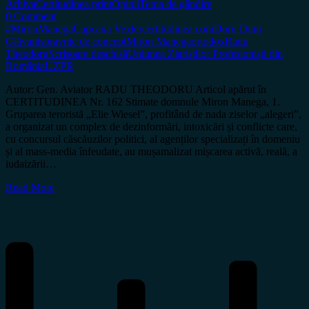
Arhiva
Certitudinea print
Opinii
Tema de gândire
0 Comment
#MironManega
Capcana Vexler
certitudinea.com
Doru Dinu
Glăvan
ispravnic de concept
Miron Manega
ortodox
Radu
Theodoru
Scrisoare deschisă
Uniunea Ziariștilor Profesioniști din
România
UZPR
Autor: Gen. Aviator RADU THEODORU Articol apărut în
CERTITUDINEA Nr. 162 Stimate domnule Miron Manega, 1.
Gruparea teroristă „Elie Wiesel”, profitând de nada ziselor „alegeri”,
a organizat un complex de dezinformări, intoxicări și conflicte care,
cu concursul căscăuzilor politici, al agenților specializați în domeniu
și al mass-media înfeudate, au mușamalizat mișcarea activă, reală, a
iudaizării…
Read More