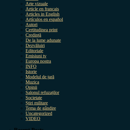
Arte vizuale
Article en français
Articles in English
Artículos en español
Autori
Certitudinea print
Credință
De la lume adunate
Dezvăluiri
Editoriale
Emisiuni tv
Europa nostra
INFO
Istorie
Modelul de țară
Muzica
Opinii
Salonul refuzaților
Societate
Știri militare
Tema de gândire
Uncategorized
VIDEO
Recent Posts