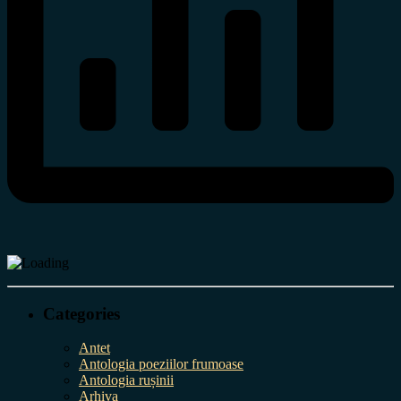
Categories
Antet
Antologia poeziilor frumoase
Antologia rușinii
Arhiva