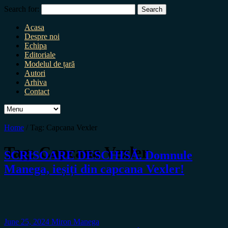
Search for:
Acasa
Despre noi
Echipa
Editoriale
Modelul de țară
Autori
Arhiva
Contact
Home
/
Tag:
Capcana Vexler
Tag:
Capcana Vexler
SCRISOARE DESCHISĂ. Domnule
Manega, ieșiți din capcana Vexler!
June 25, 2024
Miron Manega