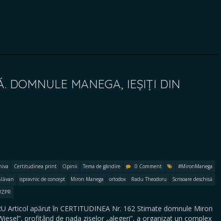
. DOMNULE MANEGA, IEȘIȚI DIN
hiva
Certitudinea print
Opinii
Tema de gândire
0 Comment
#MironManega
Glăvan
ispravnic de concept
Miron Manega
ortodox
Radu Theodoru
Scrisoare deschisă
UZPR
 Articol apărut în CERTITUDINEA Nr. 162 Stimate domnule Miron
Wiesel”, profitând de nada ziselor „alegeri”, a organizat un complex