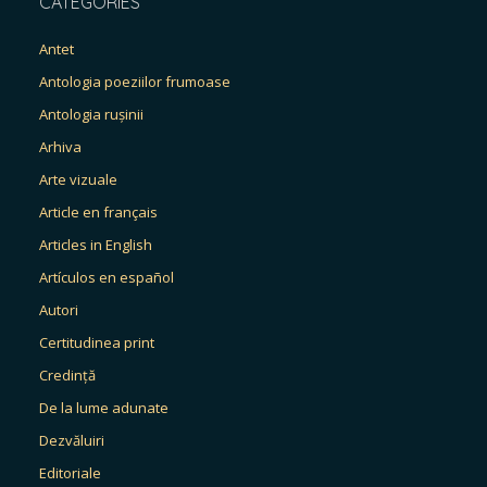
CATEGORIES
Antet
Antologia poeziilor frumoase
Antologia rușinii
Arhiva
Arte vizuale
Article en français
Articles in English
Artículos en español
Autori
Certitudinea print
Credință
De la lume adunate
Dezvăluiri
Editoriale