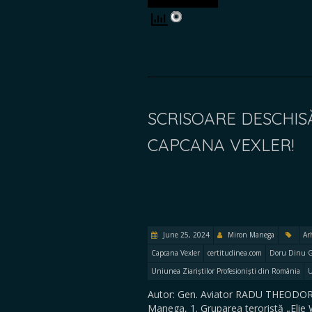
SCRISOARE DESCHISĂ
CAPCANA VEXLER!
June 25, 2024
Miron Manega
Ar
Capcana Vexler
certitudinea.com
Doru Dinu 
Uniunea Ziariștilor Profesioniști din România
Autor: Gen. Aviator RADU THEODORU
Manega, 1. Gruparea teroristă „Elie 