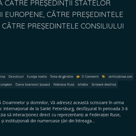
Ă CĂTRE PREȘEDINȚII STATELOR
I EUROPENE, CĂTRE PREȘEDINTELE
, CĂTRE PREȘEDINTELE CONSILIULUI
hiva
Dezvăluiri
Europa nostra
Tema de gândire
0 Comment
certitudinea.com
European
Diana Iovanovici Șoșoacă
Federația Rusă
ortodox
Scrisoare deschisă
oamnelor și domnilor, Vă adresez această scrisoare în urma
c Internațional de la Sankt Petersburg, desfășurat în perioada 3-6
ia să interacționez direct cu reprezentanți ai Federației Ruse,
i și instituționali din numeroase țări din întreaga…