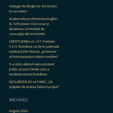
Gulagul de lângă noi. De la tanc
la curcubeu
Avatarurile profesorului Dughin
(I). Soft power à la russe și
disidența controlată de
caracatița de la Kremlin
CERTITUDINEA nr. 217. Partidul
S.O.S. România va da în judecată
Institutul Elie Wiesel, „promotor
al holocaustului culturii române”
S-a stins ultimul reprezentant
politic al unei familii care a
modelat istoria României
DECLARAȚIA DE LA PARIS: „Să
scăpăm de tirania falsei Europe!”
ARCHIVES
August 2026