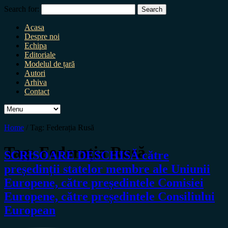
Search for:
Acasa
Despre noi
Echipa
Editoriale
Modelul de țară
Autori
Arhiva
Contact
Home
/
Tag:
Federația Rusă
Tag:
Federația Rusă
SCRISOARE DESCHISĂ către
președinții statelor membre ale Uniunii
Europene, către președintele Comisiei
Europene, către președintele Consiliului
European