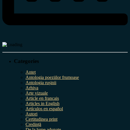
Categories
Antet
Antologia poeziilor frumoase
Antologia rușinii
Arhiva
Arte vizuale
Article en français
Articles in English
Artículos en español
Autori
Certitudinea print
Credință
De la lume adunate