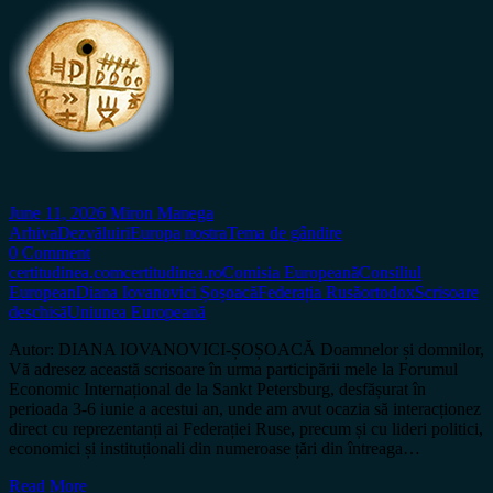
June 11, 2026
Miron Manega
Arhiva
Dezvăluiri
Europa nostra
Tema de gândire
0 Comment
certitudinea.com
certitudinea.ro
Comisia Europeană
Consiliul
European
Diana Iovanovici Șoșoacă
Federația Rusă
ortodox
Scrisoare
deschisă
Uniunea Europeană
Autor: DIANA IOVANOVICI-ȘOȘOACĂ Doamnelor și domnilor,
Vă adresez această scrisoare în urma participării mele la Forumul
Economic Internațional de la Sankt Petersburg, desfășurat în
perioada 3-6 iunie a acestui an, unde am avut ocazia să interacționez
direct cu reprezentanți ai Federației Ruse, precum și cu lideri politici,
economici și instituționali din numeroase țări din întreaga…
Read More