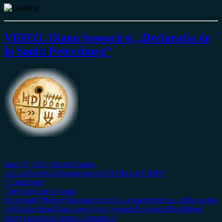
VIDEO. Diana Șoșoacă și „Declarația de
la Sankt Petersburg”
June 10, 2026
Miron Manega
Arhiva
Dezvăluiri
Europa nostra
INFO
Istorie
VIDEO
7 Comments
„Declarația de la Sankt
Petersburg”
#MironManega
certitudinea.com
certitudinea.ro
Declarație
politică în Senat
Diana Iovanovici Șoșoacă
Federația Rusă
Miron
Manega
ortodox
Uniunea Europeană