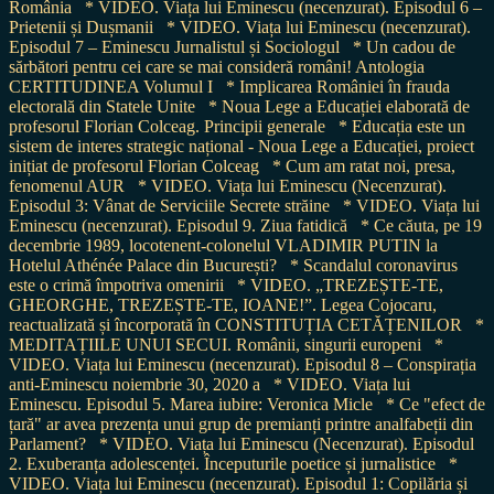
România
* VIDEO. Viața lui Eminescu (necenzurat). Episodul 6 –
Prietenii și Dușmanii
* VIDEO. Viața lui Eminescu (necenzurat).
Episodul 7 – Eminescu Jurnalistul și Sociologul
* Un cadou de
sărbători pentru cei care se mai consideră români! Antologia
CERTITUDINEA Volumul I
* Implicarea României în frauda
electorală din Statele Unite
* Noua Lege a Educației elaborată de
profesorul Florian Colceag. Principii generale
* Educația este un
sistem de interes strategic național - Noua Lege a Educației, proiect
inițiat de profesorul Florian Colceag
* Cum am ratat noi, presa,
fenomenul AUR
* VIDEO. Viața lui Eminescu (Necenzurat).
Episodul 3: Vânat de Serviciile Secrete străine
* VIDEO. Viața lui
Eminescu (necenzurat). Episodul 9. Ziua fatidică
* Ce căuta, pe 19
decembrie 1989, locotenent-colonelul VLADIMIR PUTIN la
Hotelul Athénée Palace din București?
* Scandalul coronavirus
este o crimă împotriva omenirii
* VIDEO. „TREZEȘTE-TE,
GHEORGHE, TREZEȘTE-TE, IOANE!”. Legea Cojocaru,
reactualizată și încorporată în CONSTITUȚIA CETĂȚENILOR
*
MEDITAȚIILE UNUI SECUI. Românii, singurii europeni
*
VIDEO. Viața lui Eminescu (necenzurat). Episodul 8 – Conspirația
anti-Eminescu noiembrie 30, 2020 a
* VIDEO. Viața lui
Eminescu. Episodul 5. Marea iubire: Veronica Micle
* Ce "efect de
țară" ar avea prezența unui grup de premianți printre analfabeții din
Parlament?
* VIDEO. Viața lui Eminescu (Necenzurat). Episodul
2. Exuberanța adolescenței. Începuturile poetice și jurnalistice
*
VIDEO. Viața lui Eminescu (necenzurat). Episodul 1: Copilăria și