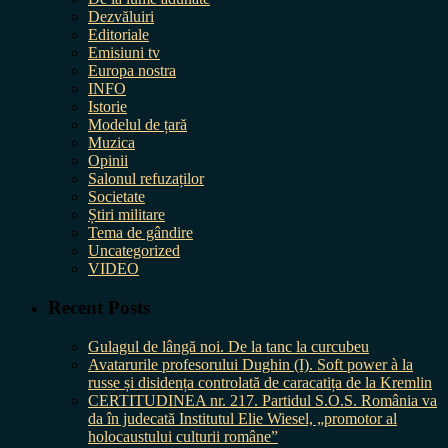
Dezvăluiri
Editoriale
Emisiuni tv
Europa nostra
INFO
Istorie
Modelul de țară
Muzica
Opinii
Salonul refuzaților
Societate
Știri militare
Tema de gândire
Uncategorized
VIDEO
Recent Posts
Gulagul de lângă noi. De la tanc la curcubeu
Avatarurile profesorului Dughin (I). Soft power à la
russe și disidența controlată de caracatița de la Kremlin
CERTITUDINEA nr. 217. Partidul S.O.S. România va
da în judecată Institutul Elie Wiesel, „promotor al
holocaustului culturii române”