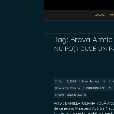
ACASA
DE
Tag:
Brava Armi
NU POŢI DUCE UN R
April 15, 2024
Miron Manega
Arhi
Brava Armie Română
CERTITUDINEA Nr. 159
ortodox
Virgil Bălăceanu
Autor: DANIELA IULIANA TOBĂ Articol
de carieră în Ministerul Apărării Naţ
Un respect autentic, vizibil, atît pen