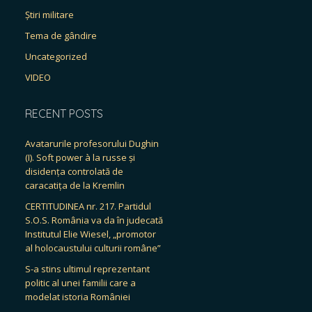
Știri militare
Tema de gândire
Uncategorized
VIDEO
RECENT POSTS
Avatarurile profesorului Dughin
(I). Soft power à la russe și
disidența controlată de
caracatița de la Kremlin
CERTITUDINEA nr. 217. Partidul
S.O.S. România va da în judecată
Institutul Elie Wiesel, „promotor
al holocaustului culturii române”
S-a stins ultimul reprezentant
politic al unei familii care a
modelat istoria României