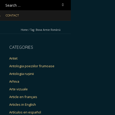
Search
for:
A
CONTACT
Home
/
Tag:
Brava Armie Română
CATEGORIES
Antet
Antologia poeziilor frumoase
Antologia rușinii
Arhiva
Arte vizuale
Article en français
Articles in English
Artículos en español