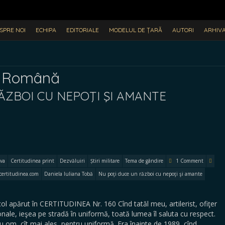
SPRE NOI
ECHIPA
EDITORIALE
MODELUL DE ȚARĂ
AUTORI
ARHIV
e Română
ĂZBOI CU NEPOŢI ŞI AMANTE
va
Certitudinea print
Dezvăluiri
Știri militare
Tema de gândire
1 Comment
certitudinea.com
Daniela Iuliana Tobă
Nu poţi duce un război cu nepoţi şi amante
 apărut în CERTITUDINEA Nr. 160 Cînd tatăl meu, artilerist, ofiţer
ionale, ieşea pe stradă în uniformă, toată lumea îl saluta cu respect.
tru om, cît mai ales, pentru uniformă. Era înainte de 1989, cînd