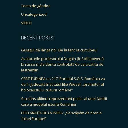
Tema de gândire
Uncategorized
VIDEO
RECENT POSTS
Gulagul de lângă noi. De la tanc la curcubeu
Avatarurile profesorului Dughin (I). Soft power à
la russe și disidența controlată de caracatița de
la Kremlin
CERTITUDINEA nr. 217. Partidul S.O.S. România va
da în judecată Institutul Elie Wiesel, „promotor al
holocaustului culturii române”
S-a stins ultimul reprezentant politic al unei familii
care a modelat istoria României
DECLARAȚIA DE LA PARIS: „Să scăpăm de tirania
falsei Europe!”