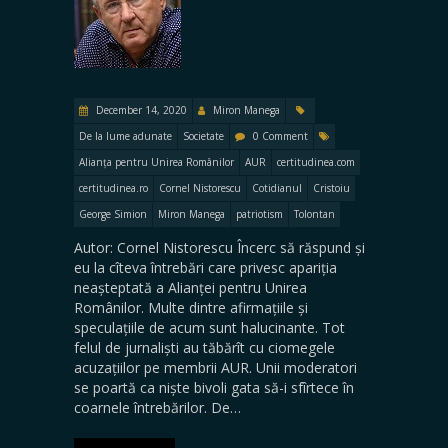
December 14, 2020
Miron Manega
De la lume adunate
Societate
0 Comment
Alianța pentru Unirea Românilor
AUR
certitudinea.com
certitudinea.ro
Cornel Nistorescu
Cotidianul
Cristoiu
George Simion
Miron Manega
patriotism
Tolontan
Autor: Cornel Nistorescu Încerc să răspund și
eu la cîteva întrebări care privesc apariția
neașteptată a Alianței pentru Unirea
Românilor. Multe dintre afirmațiile și
speculațiile de acum sunt halucinante. Tot
felul de jurnaliști au tăbărît cu ciomegele
acuzațiilor pe membrii AUR. Unii moderatori
se poartă ca niște bivoli gata să-i sfîrtece în
coarnele întrebărilor. De…