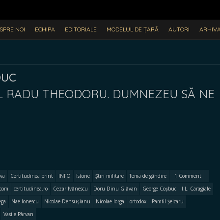
SPRE NOI
ECHIPA
EDITORIALE
MODELUL DE ȚARĂ
AUTORI
ARHIV
buc
L RADU THEODORU. DUMNEZEU SĂ NE
va
Certitudinea print
INFO
Istorie
Știri militare
Tema de gândire
1 Comment
.com
certitudinea.ro
Cezar Ivănescu
Doru Dinu Glăvan
George Coșbuc
I.L. Caragiale
ega
Nae Ionescu
Nicolae Densușianu
Nicolae Iorga
ortodox
Pamfil Șeicaru
Vasile Pârvan