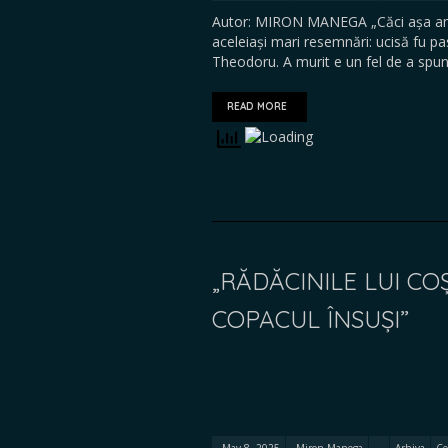
Autor: MIRON MANEGA „Căci așa am moș
aceleiași mari resemnări: ucisă fu 
Theodoru. A murit e un fel de a spun
READ MORE
„RĂDĂCINILE LUI C
COPACUL ÎNSUȘI”