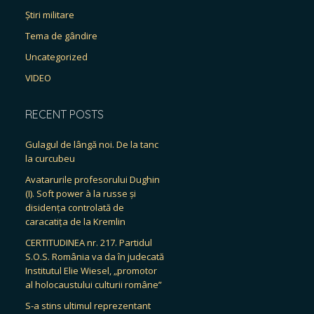
Știri militare
Tema de gândire
Uncategorized
VIDEO
RECENT POSTS
Gulagul de lângă noi. De la tanc
la curcubeu
Avatarurile profesorului Dughin
(I). Soft power à la russe și
disidența controlată de
caracatița de la Kremlin
CERTITUDINEA nr. 217. Partidul
S.O.S. România va da în judecată
Institutul Elie Wiesel, „promotor
al holocaustului culturii române”
S-a stins ultimul reprezentant