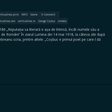
rtitudinea print
INFO
Istorie
0 Comment
titudinea.com
certitudinea.ro
George Coșbuc
ortodox
86 „Reputația sa literară e așa de întinsă, încât numele său a
te de Români” În ziarul Lumina din 14 mai 1918, la câteva zile după
reanu scria, printre altele: „Coșbuc e primul poet pe care-l dă