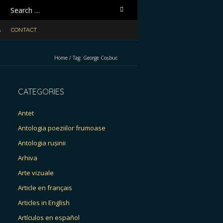
Search
for:
A
CONTACT
Home
/
Tag:
George Coșbuc
CATEGORIES
Antet
Antologia poeziilor frumoase
Antologia rușinii
Arhiva
Arte vizuale
Article en français
Articles in English
Artículos en español