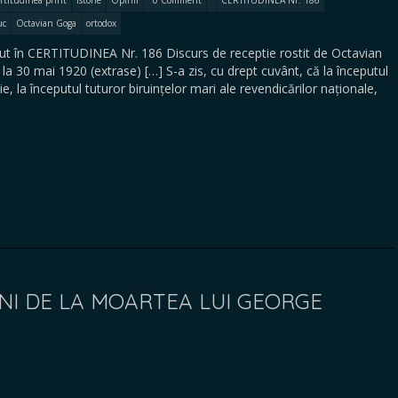
rtitudinea print
Istorie
Opinii
0 Comment
CERTITUDINEA Nr. 186
uc
Octavian Goga
ortodox
t în CERTITUDINEA Nr. 186 Discurs de receptie rostit de Octavian
 30 mai 1920 (extrase) […] S-a zis, cu drept cuvânt, că la începutul
ie, la începutul tuturor biruințelor mari ale revendicărilor naționale,
E ANI DE LA MOARTEA LUI GEORGE