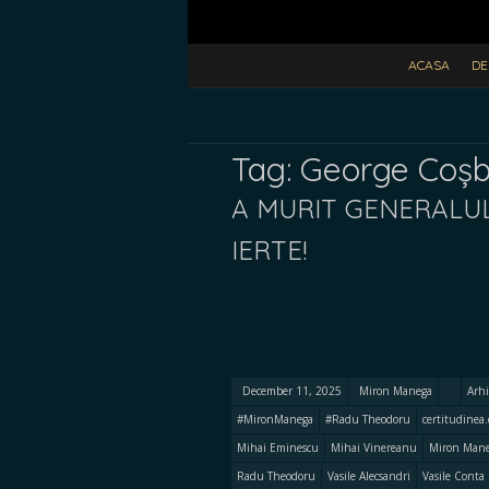
ACASA
DE
Tag:
George Coș
A MURIT GENERALU
IERTE!
December 11, 2025
Miron Manega
Arhi
#MironManega
#Radu Theodoru
certitudinea
Mihai Eminescu
Mihai Vinereanu
Miron Man
Radu Theodoru
Vasile Alecsandri
Vasile Conta