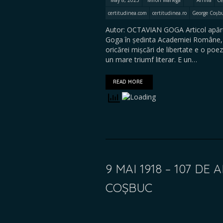
May 8, 2025
Miron Manega
Arhiva
Ce
certitudinea.com
certitudinea.ro
George Coșb
Autor: OCTAVIAN GOGA Articol apăru
Goga în ședinta Academiei Române, la
oricărei mișcări de libertate e o poez
un mare triumf literar. E un…
READ MORE
9 MAI 1918 – 107 D
COȘBUC