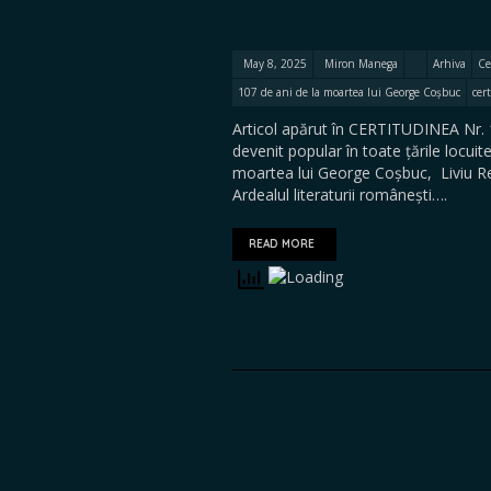
May 8, 2025
Miron Manega
Arhiva
Ce
107 de ani de la moartea lui George Coșbuc
cer
Articol apărut în CERTITUDINEA Nr. 1
devenit popular în toate țările locui
moartea lui George Coșbuc, Liviu Reb
Ardealul literaturii românești….
READ MORE