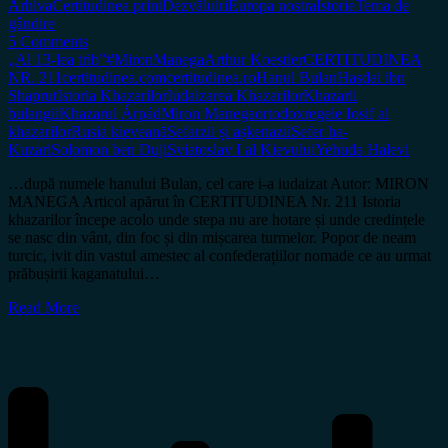
Arhiva
Certitudinea print
Dezvăluiri
Europa nostra
Istorie
Tema de
gândire
5 Comments
„Al 13-lea trib”
#MironManega
Arthur Koestler
CERTITUDINEA
NR. 211
certitudinea.com
certitudinea.ro
Hanul Bulan
Hasdai ibn
Shaprut
Istoria Khazarilor
Iudaizarea Khazarilor
Khazarii
bulangii
Khazarul Árpád
Miron Manega
ortodox
regele Iosif al
khazarilor
Rusia kieveană
Sefarzii și așkenazii
Sefer ha-
Kuzari
Solomon ben Duji
Sviatoslav I al Kievului
Yehuda Halevi
…după numele hanului Bulan, cel care i-a iudaizat Autor: MIRON
MANEGA Articol apărut în CERTITUDINEA Nr. 211 Istoria
khazarilor începe acolo unde stepa nu are hotare și unde credințele
se nasc din vânt, din foc și din mișcarea turmelor. Popor de neam
turcic, ivit din vastul amestec al confederațiilor nomade ce au urmat
prăbușirii kaganatului…
Read More