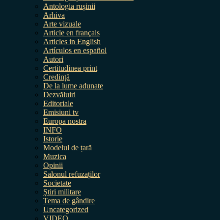
Antologia rușinii
Arhiva
Arte vizuale
Article en français
Articles in English
Artículos en español
Autori
Certitudinea print
Credință
De la lume adunate
Dezvăluiri
Editoriale
Emisiuni tv
Europa nostra
INFO
Istorie
Modelul de țară
Muzica
Opinii
Salonul refuzaților
Societate
Știri militare
Tema de gândire
Uncategorized
VIDEO