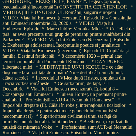
GHEORGHE, TREZEȘTE-TE, IOANE!”. Legea Cojocaru,
reactualizată și încorporată în CONSTITUȚIA CETĂȚENILOR
*
MEDITAȚIILE UNUI SECUI. Românii, singurii europeni
*
VIDEO. Viața lui Eminescu (necenzurat). Episodul 8 – Conspirația
anti-Eminescu noiembrie 30, 2020 a
* VIDEO. Viața lui
Eminescu. Episodul 5. Marea iubire: Veronica Micle
* Ce "efect de
țară" ar avea prezența unui grup de premianți printre analfabeții din
Parlament?
* VIDEO. Viața lui Eminescu (Necenzurat). Episodul
2. Exuberanța adolescenței. Începuturile poetice și jurnalistice
*
VIDEO. Viața lui Eminescu (necenzurat). Episodul 1: Copilăria și
familia. Destinul fraților săi
* 8 decembrie 1920 – primul atac
terorist cu bombă din Parlamentul României
* DAN PURIC.
Libertatea milei
* MEDITAȚIILE UNUI SECUI. De ce atâta
dușmănie fără rost față de români? Nu e destul cât i-am chinuit,
atâtea secole?
* În secolul al VI-lea după Hristos, populația din
Tracia vorbea românește
* Ce sărbătorim, de fapt, la 1
Decembrie
* Viața lui Eminescu (necenzurat). Episodul 8 –
Conspirația anti-Eminescu
* Iuliean Horneț, un premiant printre
analfabeți. „Profesioniștii – AUR-ul Neamului Românesc”
*
Imposibila dreptate (II). Călăii în robe și internaționala ticăloșilor
*
Imposibila dreptate pentru victimele genocidului comunist și
neocomunist (I)
* Superioritatea civilizației unui sat față de
primitivismul de lux al statului modern
* Beethoven, expulzat din
muzică de mișcarea Woke
* „Profesioniștii sunt AUR-ul Neamului
Românesc”
* Viața lui Eminescu. Episodul 5. Marea iubire: