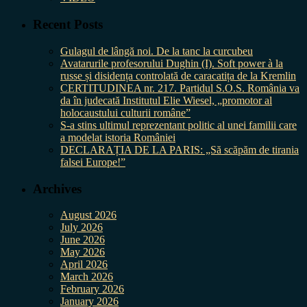
Recent Posts
Gulagul de lângă noi. De la tanc la curcubeu
Avatarurile profesorului Dughin (I). Soft power à la
russe și disidența controlată de caracatița de la Kremlin
CERTITUDINEA nr. 217. Partidul S.O.S. România va
da în judecată Institutul Elie Wiesel, „promotor al
holocaustului culturii române”
S-a stins ultimul reprezentant politic al unei familii care
a modelat istoria României
DECLARAȚIA DE LA PARIS: „Să scăpăm de tirania
falsei Europe!”
Archives
August 2026
July 2026
June 2026
May 2026
April 2026
March 2026
February 2026
January 2026