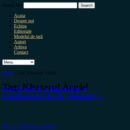
Search for:
Acasa
Despre noi
Echipa
Editoriale
Modelul de țară
Autori
Arhiva
Contact
Home
/
Tag:
Khazarul Árpád
Tag:
Khazarul Árpád
Scurtă istorie a khazarilor și
transformarea lor în „bulangii”…
May 25, 2026
Miron Manega