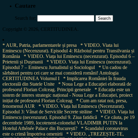
Cautare
Search for:
Copyright © 2026, CERTITUDINEA.
* AUR, Patria, parlamentarele și presa
* VIDEO. Viata lui
Eminescu (Necenzurat). Episodul 4: Războiul pentru Transilvania și
România
* VIDEO. Viața lui Eminescu (necenzurat). Episodul 6 –
Prietenii și Dușmanii
* VIDEO. Viața lui Eminescu (necenzurat).
Episodul 7 – Eminescu Jurnalistul și Sociologul
* Un cadou de
sărbători pentru cei care se mai consideră români! Antologia
CERTITUDINEA Volumul I
* Implicarea României în frauda
electorală din Statele Unite
* Noua Lege a Educației elaborată de
profesorul Florian Colceag. Principii generale
* Educația este un
sistem de interes strategic național - Noua Lege a Educației, proiect
inițiat de profesorul Florian Colceag
* Cum am ratat noi, presa,
fenomenul AUR
* VIDEO. Viața lui Eminescu (Necenzurat).
Episodul 3: Vânat de Serviciile Secrete străine
* VIDEO. Viața lui
Eminescu (necenzurat). Episodul 9. Ziua fatidică
* Ce căuta, pe 19
decembrie 1989, locotenent-colonelul VLADIMIR PUTIN la
Hotelul Athénée Palace din București?
* Scandalul coronavirus
este o crimă împotriva omenirii
* VIDEO. „TREZEȘTE-TE,