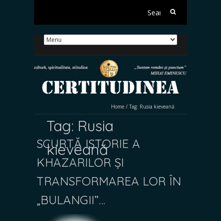
Search
for:
Home
/
Tag:
Rusia kieveană
Tag:
Rusia
SCURTĂ ISTORIE A
kieveană
KHAZARILOR ȘI
TRANSFORMAREA LOR ÎN
„BULANGII”…