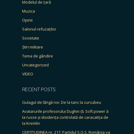
Modelul de țară
Muzica
Opinii
Salonul refuzaților
Societate
Știri militare
Tema de gândire
Uncategorized
VIDEO
RECENT POSTS
Gulagul de lângă noi. De la tanc la curcubeu
Avatarurile profesorului Dughin (I). Soft power à
la russe și disidența controlată de caracatița de
la Kremlin
CERTITUDINEA nr. 217. Partidul S.O.S. România va