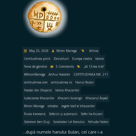
May 25, 2026
Miron Manega
Arhiva
Certitudinea print
Dezvăluiri
Europa nostra
Istorie
Tema de gândire
5 Comments
„Al 13-lea trib”
#MironManega
Arthur Koestler
CERTITUDINEA NR. 211
certitudinea.com
certitudinea.ro
Hanul Bulan
Hasdai ibn Shaprut
Istoria Khazarilor
Iudaizarea Khazarilor
Khazarii bulangii
Khazarul Árpád
Miron Manega
ortodox
regele Iosif al khazarilor
Rusia kieveană
Sefarzii și așkenazii
Sefer ha-Kuzari
Solomon ben Duji
Sviatoslav I al Kievului
Yehuda Halevi
…după numele hanului Bulan, cel care i-a