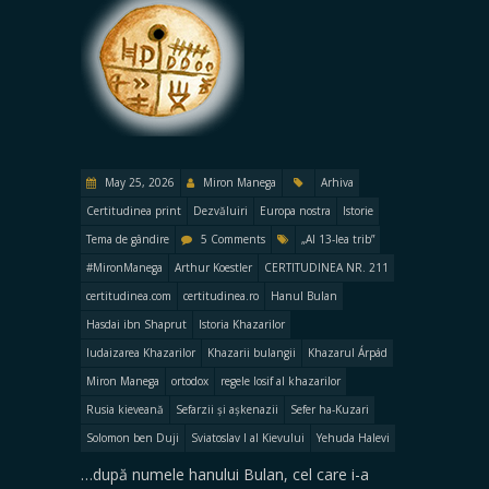
May 25, 2026
Miron Manega
Arhiva
Certitudinea print
Dezvăluiri
Europa nostra
Istorie
Tema de gândire
5 Comments
„Al 13-lea trib”
#MironManega
Arthur Koestler
CERTITUDINEA NR. 211
certitudinea.com
certitudinea.ro
Hanul Bulan
Hasdai ibn Shaprut
Istoria Khazarilor
Iudaizarea Khazarilor
Khazarii bulangii
Khazarul Árpád
Miron Manega
ortodox
regele Iosif al khazarilor
Rusia kieveană
Sefarzii și așkenazii
Sefer ha-Kuzari
Solomon ben Duji
Sviatoslav I al Kievului
Yehuda Halevi
…după numele hanului Bulan, cel care i-a