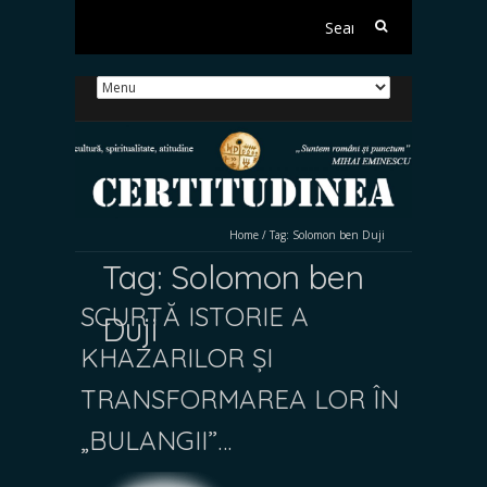
Search
for:
Home
/
Tag:
Solomon ben Duji
Tag:
Solomon ben
SCURTĂ ISTORIE A
Duji
KHAZARILOR ȘI
TRANSFORMAREA LOR ÎN
„BULANGII”…