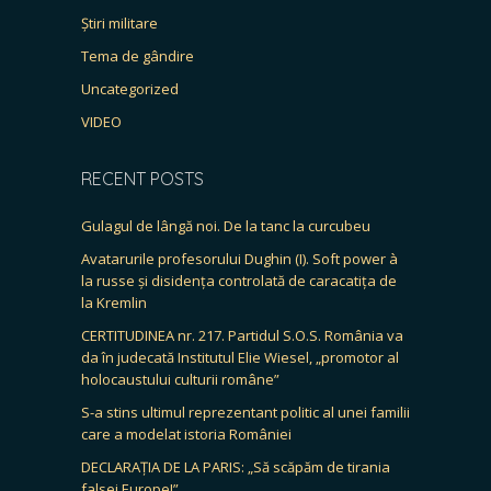
Știri militare
Tema de gândire
Uncategorized
VIDEO
RECENT POSTS
Gulagul de lângă noi. De la tanc la curcubeu
Avatarurile profesorului Dughin (I). Soft power à
la russe și disidența controlată de caracatița de
la Kremlin
CERTITUDINEA nr. 217. Partidul S.O.S. România va
da în judecată Institutul Elie Wiesel, „promotor al
holocaustului culturii române”
S-a stins ultimul reprezentant politic al unei familii
care a modelat istoria României
DECLARAȚIA DE LA PARIS: „Să scăpăm de tirania
falsei Europe!”