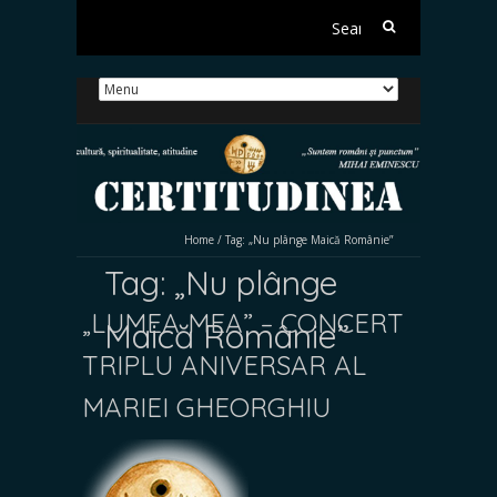
Search
for:
Home
/
Tag:
„Nu plânge Maică Românie”
Tag:
„Nu plânge
„LUMEA MEA” – CONCERT
Maică Românie”
TRIPLU ANIVERSAR AL
MARIEI GHEORGHIU