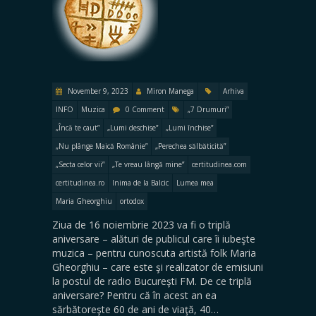
November 9, 2023
Miron Manega
Arhiva
INFO
Muzica
0 Comment
„7 Drumuri”
„Încă te caut”
„Lumi deschise”
„Lumi închise”
„Nu plânge Maică Românie”
„Perechea sălbăticită”
„Secta celor vii”
„Te vreau lângă mine”
certitudinea.com
certitudinea.ro
Inima de la Balcic
Lumea mea
Maria Gheorghiu
ortodox
Ziua de 16 noiembrie 2023 va fi o triplă
aniversare – alături de publicul care îi iubeşte
muzica – pentru cunoscuta artistă folk Maria
Gheorghiu – care este şi realizator de emisiuni
la postul de radio Bucureşti FM. De ce triplă
aniversare? Pentru că în acest an ea
sărbătoreşte 60 de ani de viaţă, 40…