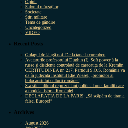
Opinii
Salonul refuzaților
Societate
Știri militare
Tema de gândire
Uncategorized
VIDEO
Recent Posts
Gulagul de lângă noi. De la tanc la curcubeu
Avatarurile profesorului Dughin (I). Soft power à la
russe și disidența controlată de caracatița de la Kremlin
CERTITUDINEA nr. 217. Partidul S.O.S. România va
da în judecată Institutul Elie Wiesel, „promotor al
holocaustului culturii române”
S-a stins ultimul reprezentant politic al unei familii care
a modelat istoria României
DECLARAȚIA DE LA PARIS: „Să scăpăm de tirania
falsei Europe!”
Archives
August 2026