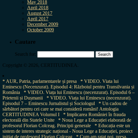
May 2018
April 2018
August 2017
April 2017
December 2009
October 2009
Cautare
Search for:
Copyright © 2026, CERTITUDINEA.
* AUR, Patria, parlamentarele și presa
* VIDEO. Viata lui
Eminescu (Necenzurat). Episodul 4: Războiul pentru Transilvania și
România
* VIDEO. Viața lui Eminescu (necenzurat). Episodul 6 –
Prietenii și Dușmanii
* VIDEO. Viața lui Eminescu (necenzurat).
Episodul 7 – Eminescu Jurnalistul și Sociologul
* Un cadou de
sărbători pentru cei care se mai consideră români! Antologia
CERTITUDINEA Volumul I
* Implicarea României în frauda
electorală din Statele Unite
* Noua Lege a Educației elaborată de
profesorul Florian Colceag. Principii generale
* Educația este un
sistem de interes strategic național - Noua Lege a Educației, proiect
inițiat de profesorul Florian Colceag
* Cum am ratat noi, presa,