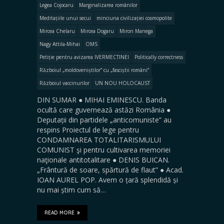
Legea Cojocaru
Marginalizarea românilor
Meditațiile unui secui
minciuna civilizației cosmopolite
Mircea Chelaru
Mircea Dogaru
Miron Manega
Nagy Attila-Mihai
OMS
Petiție pentru avizarea IVERMECTINEI
Politically correctness
Războiul „moldoveniștilor” cu „fasciștii români”
Războiul vaccinurilor
UN NOU HOLOCAUST
DIN SUMAR ● MIHAI EMINESCU. Banda
ocultă care guvernează astăzi România ●
Deputații din partidele „anticomuniste” au
respins Proiectul de lege pentru
CONDAMNAREA TOTALITARISMULUI
COMUNIST şi pentru cultivarea memoriei
naţionale antitotalitare ● DENIS BUICAN.
„Frântură de soare, spărtură de flaut” ● Acad.
IOAN AUREL POP. Avem o țară splendidă și
nu mai știm cum să…
READ MORE