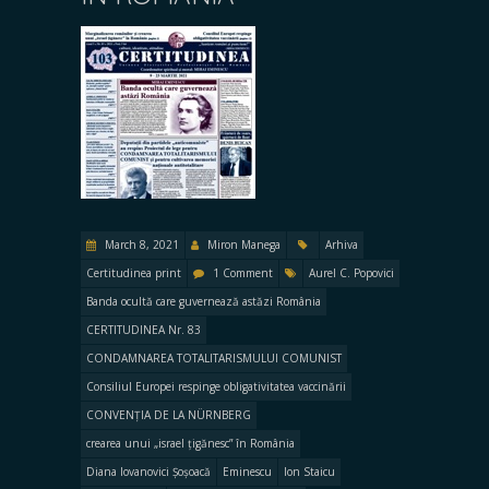
March 8, 2021
Miron Manega
Arhiva
Certitudinea print
1 Comment
Aurel C. Popovici
Banda ocultă care guvernează astăzi România
CERTITUDINEA Nr. 83
CONDAMNAREA TOTALITARISMULUI COMUNIST
Consiliul Europei respinge obligativitatea vaccinării
CONVENȚIA DE LA NÜRNBERG
crearea unui „israel țigănesc” în România
Diana Iovanovici Șoșoacă
Eminescu
Ion Staicu