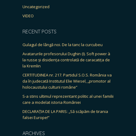
Uncategorized
VIDEO
RECENT POSTS
Gulagul de lângă noi. De la tanc la curcubeu
Avatarurile profesorului Dughin (I). Soft power à
la russe și disidența controlată de caracatița de
la Kremlin
CERTITUDINEA nr. 217. Partidul S.O.S. România va
da în judecată Institutul Elie Wiesel, „promotor al
holocaustului culturii române”
S-a stins ultimul reprezentant politic al unei familii
care a modelat istoria României
DECLARAȚIA DE LA PARIS: „Să scăpăm de tirania
falsei Europe!”
ARCHIVES