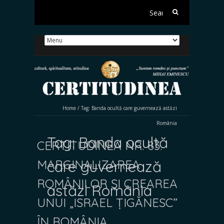
Search
for:
Home
/
Tag:
Banda ocultă care guvernează astăzi
România
Tag:
Banda ocultă
CERTITUDINEA NR. 83.
MARGINALIZAREA
care guvernează
ROMÂNILOR ȘI CREAREA
astăzi România
UNUI „ISRAEL ȚIGĂNESC”
ÎN ROMÂNIA