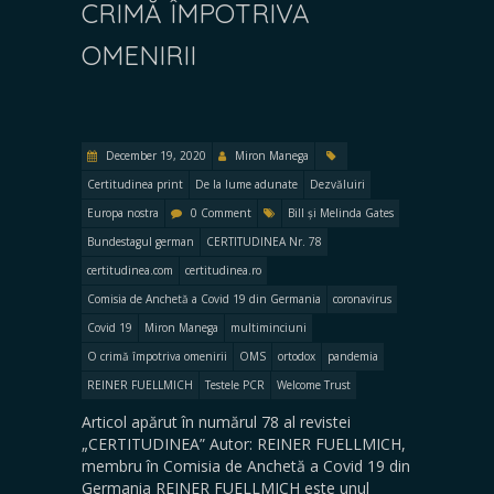
CRIMĂ ÎMPOTRIVA
OMENIRII
December 19, 2020
Miron Manega
Certitudinea print
De la lume adunate
Dezvăluiri
Europa nostra
0 Comment
Bill și Melinda Gates
Bundestagul german
CERTITUDINEA Nr. 78
certitudinea.com
certitudinea.ro
Comisia de Anchetă a Covid 19 din Germania
coronavirus
Covid 19
Miron Manega
multiminciuni
O crimă împotriva omenirii
OMS
ortodox
pandemia
REINER FUELLMICH
Testele PCR
Welcome Trust
Articol apărut în numărul 78 al revistei
„CERTITUDINEA” Autor: REINER FUELLMICH,
membru în Comisia de Anchetă a Covid 19 din
Germania REINER FUELLMICH este unul