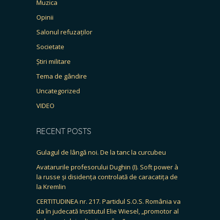
Muzica
Opinii
Salonul refuzaților
Societate
Știri militare
Tema de gândire
Uncategorized
VIDEO
RECENT POSTS
Gulagul de lângă noi. De la tanc la curcubeu
Avatarurile profesorului Dughin (I). Soft power à
la russe și disidența controlată de caracatița de
la Kremlin
CERTITUDINEA nr. 217. Partidul S.O.S. România va
da în judecată Institutul Elie Wiesel, „promotor al