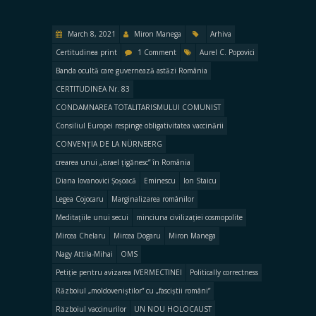
March 8, 2021
Miron Manega
Arhiva
Certitudinea print
1 Comment
Aurel C. Popovici
Banda ocultă care guvernează astăzi România
CERTITUDINEA Nr. 83
CONDAMNAREA TOTALITARISMULUI COMUNIST
Consiliul Europei respinge obligativitatea vaccinării
CONVENȚIA DE LA NÜRNBERG
crearea unui „israel țigănesc” în România
Diana Iovanovici Șoșoacă
Eminescu
Ion Staicu
Legea Cojocaru
Marginalizarea românilor
Meditațiile unui secui
minciuna civilizației cosmopolite
Mircea Chelaru
Mircea Dogaru
Miron Manega
Nagy Attila-Mihai
OMS
Petiție pentru avizarea IVERMECTINEI
Politically correctness
Războiul „moldoveniștilor” cu „fasciștii români”
Războiul vaccinurilor
UN NOU HOLOCAUST