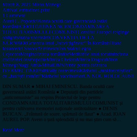
March 8, 2021
Miron Manega
Arhiva
Certitudinea print
1 Comment
Aurel C. Popovici
Banda ocultă care guvernează astăzi
România
CERTITUDINEA Nr. 83
CONDAMNAREA
TOTALITARISMULUI COMUNIST
Consiliul Europei respinge
obligativitatea vaccinării
CONVENȚIA DE LA
NÜRNBERG
crearea unui „israel țigănesc” în România
Diana
Iovanovici Șoșoacă
Eminescu
Ion Staicu
Legea
Cojocaru
Marginalizarea românilor
Meditațiile unui secui
minciuna
civilizației cosmopolite
Mircea Chelaru
Mircea Dogaru
Miron
Manega
Nagy Attila-Mihai
OMS
Petiție pentru avizarea
IVERMECTINEI
Politically correctness
Războiul „moldoveniștilor”
cu „fasciștii români”
Războiul vaccinurilor
UN NOU HOLOCAUST
DIN SUMAR ● MIHAI EMINESCU. Banda ocultă care
guvernează astăzi România ● Deputații din partidele
„anticomuniste” au respins Proiectul de lege pentru
CONDAMNAREA TOTALITARISMULUI COMUNIST şi
pentru cultivarea memoriei naţionale antitotalitare ● DENIS
BUICAN. „Frântură de soare, spărtură de flaut” ● Acad. IOAN
AUREL POP. Avem o țară splendidă și nu mai știm cum să…
Read More