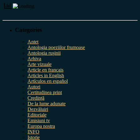
Categories
Antet
Antologia poeziilor frumoase
Antologia rușinii
Arhiva
Arte vizuale
Article en français
Articles in English
Artículos en español
Autori
Certitudinea print
Credință
De la lume adunate
Dezvăluiri
Editoriale
Emisiuni tv
Europa nostra
INFO
Istorie