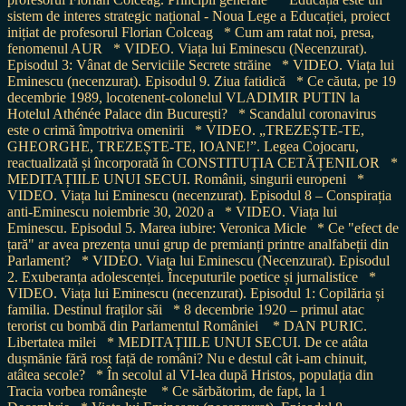
sistem de interes strategic național - Noua Lege a Educației, proiect
inițiat de profesorul Florian Colceag
* Cum am ratat noi, presa,
fenomenul AUR
* VIDEO. Viața lui Eminescu (Necenzurat).
Episodul 3: Vânat de Serviciile Secrete străine
* VIDEO. Viața lui
Eminescu (necenzurat). Episodul 9. Ziua fatidică
* Ce căuta, pe 19
decembrie 1989, locotenent-colonelul VLADIMIR PUTIN la
Hotelul Athénée Palace din București?
* Scandalul coronavirus
este o crimă împotriva omenirii
* VIDEO. „TREZEȘTE-TE,
GHEORGHE, TREZEȘTE-TE, IOANE!”. Legea Cojocaru,
reactualizată și încorporată în CONSTITUȚIA CETĂȚENILOR
*
MEDITAȚIILE UNUI SECUI. Românii, singurii europeni
*
VIDEO. Viața lui Eminescu (necenzurat). Episodul 8 – Conspirația
anti-Eminescu noiembrie 30, 2020 a
* VIDEO. Viața lui
Eminescu. Episodul 5. Marea iubire: Veronica Micle
* Ce "efect de
țară" ar avea prezența unui grup de premianți printre analfabeții din
Parlament?
* VIDEO. Viața lui Eminescu (Necenzurat). Episodul
2. Exuberanța adolescenței. Începuturile poetice și jurnalistice
*
VIDEO. Viața lui Eminescu (necenzurat). Episodul 1: Copilăria și
familia. Destinul fraților săi
* 8 decembrie 1920 – primul atac
terorist cu bombă din Parlamentul României
* DAN PURIC.
Libertatea milei
* MEDITAȚIILE UNUI SECUI. De ce atâta
dușmănie fără rost față de români? Nu e destul cât i-am chinuit,
atâtea secole?
* În secolul al VI-lea după Hristos, populația din
Tracia vorbea românește
* Ce sărbătorim, de fapt, la 1