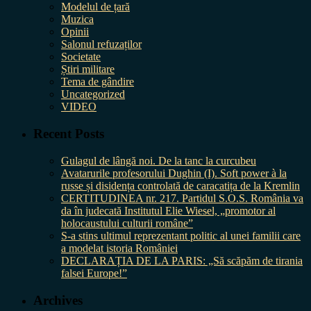
Modelul de țară
Muzica
Opinii
Salonul refuzaților
Societate
Știri militare
Tema de gândire
Uncategorized
VIDEO
Recent Posts
Gulagul de lângă noi. De la tanc la curcubeu
Avatarurile profesorului Dughin (I). Soft power à la
russe și disidența controlată de caracatița de la Kremlin
CERTITUDINEA nr. 217. Partidul S.O.S. România va
da în judecată Institutul Elie Wiesel, „promotor al
holocaustului culturii române”
S-a stins ultimul reprezentant politic al unei familii care
a modelat istoria României
DECLARAȚIA DE LA PARIS: „Să scăpăm de tirania
falsei Europe!”
Archives