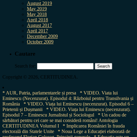
August 2019
May 2019
May 2018
April 2018
August 2017
April 2017
December 2009
October 2009
Cautare
Search for:
Copyright © 2026, CERTITUDINEA.
* AUR, Patria, parlamentarele și presa
* VIDEO. Viata lui
Eminescu (Necenzurat). Episodul 4: Războiul pentru Transilvania și
România
* VIDEO. Viața lui Eminescu (necenzurat). Episodul 6 –
Prietenii și Dușmanii
* VIDEO. Viața lui Eminescu (necenzurat).
Episodul 7 – Eminescu Jurnalistul și Sociologul
* Un cadou de
sărbători pentru cei care se mai consideră români! Antologia
CERTITUDINEA Volumul I
* Implicarea României în frauda
electorală din Statele Unite
* Noua Lege a Educației elaborată de
profesorul Florian Colceag. Principii generale
* Educația este un