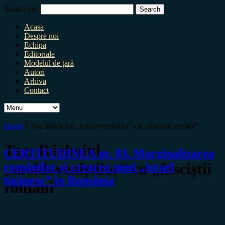
Search for:
Acasa
Despre noi
Echipa
Editoriale
Modelul de țară
Autori
Arhiva
Contact
Home
/
Tag:
Războiul „moldoveniștilor” cu „fasciștii români”
Tag:
Războiul
CERTITUDINEA nr. 83. Marginalizarea
„moldoveniștilor” cu „fasciștii
românilor și crearea unui „israel
țigănesc” în România
români”