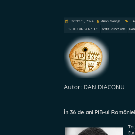
October 5, 2024
Miron Manega
A
CERTITUDINEA Nr. 171
certitudinea.com
Dan
Autor: DAN DIACONU
În 36 de ani PIB-ul Românie
Tot
Eur