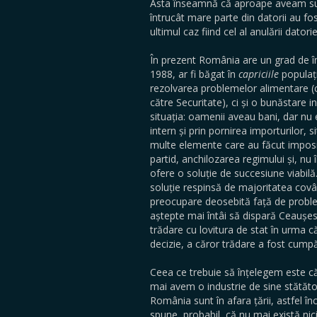
Asta înseamnă că aproape aveam sum
întrucât mare parte din datorii au f
ultimul caz fiind cel al anulării dator
În prezent România are un grad de î
1988, ar fi băgat în
capriciile
populați
rezolvarea problemelor alimentare (c
către Securitate), ci și o bunăstare i
situația: oamenii aveau bani, dar nu e
intern și prin pornirea importurilor, 
multe elemente care au făcut imposib
partid, anchilozarea regimului și, nu
ofere o soluție de succesiune viabilă
soluție respinsă de majoritatea covârș
preocupare deosebită față de problem
aștepte mai întâi să dispară Ceaușe
trădare cu lovitura de stat în urma că
decizie, a căror trădare a fost cump
Ceea ce trebuie să înțelegem este c
mai avem o industrie de sine stătătoa
România sunt în afara țării, astfel î
spune, probabil, că nu mai există ni