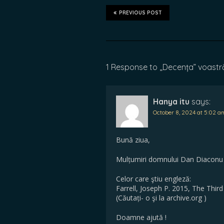
PREVIOUS POST
1 Response to „Decența” voastră 
Hanya itu
says:
October 8, 2024 at 5:02 a
Bună ziua,
Mulțumiri domnului Dan Diaconu şi
Celor care ştiu engleză:
Farrell, Joseph P. 2015, The Thir
(Căutați- o şi la archive.org )
Doamne ajută !