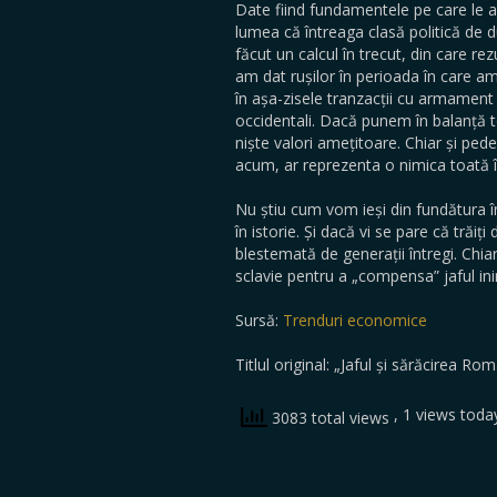
Date fiind fundamentele pe care le a
lumea că întreaga clasă politică de 
făcut un calcul în trecut, din care r
am dat rușilor în perioada în care a
în așa-zisele tranzacții cu armament
occidentali. Dacă punem în balanță t
niște valori amețitoare. Chiar și pede
acum, ar reprezenta o nimica toată î
Nu știu cum vom ieși din fundătura î
în istorie. Și dacă vi se pare că trăi
blestemată de generații întregi. Chi
sclavie pentru a „compensa” jaful ini
Sursă:
Trenduri economice
Titlul original: „Jaful și sărăcirea Ro
, 1 views toda
3083 total views