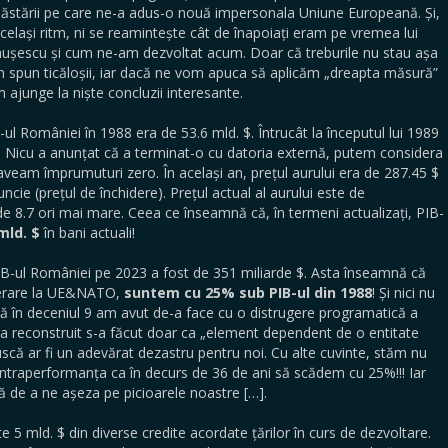
ăstării pe care ne-a adus-o nouă impersonala Uniune Europeană. Și,
același ritm, ni se reamintește cât de înapoiați eram pe vremea lui
ușescu și cum ne-am dezvoltat acum. Doar că treburile nu stau așa
 spun ticăloșii, iar dacă ne vom apuca să aplicăm „dreapta măsură”
 ajunge la niște concluzii interesante.
-ul României în 1988 era de 53.6 mld. $. Întrucât la începutul lui 1989
 Nicu a anunțat că a terminat-o cu datoria externă, putem considera
aveam împrumuturi zero. În același an, prețul aurului era de 287.45 $
uncie (prețul de închidere). Prețul actual al aurului este de
de 8.7 ori mai mare. Ceea ce înseamnă că, în termeni actualizați, PIB-
mld. $
în bani actuali!
B-ul României pe 2023 a fost de 351 miliarde $. Asta înseamnă că
derare la UE&NATO,
suntem cu 25% sub PIB-ul din 1988
! Și nici nu
că în deceniul 9 am avut de-a face cu o distrugere programatică a
a reconstruit s-a făcut doar ca „element dependent de o entitate
uscă ar fi un adevărat dezastru pentru noi. Cu alte cuvinte, stăm nu
ontraperformanța ca în decurs de 36 de ani să scădem cu 25%!!! Iar
ă de a ne așeza pe picioarele noastre […].
5 mld. $ din diverse credite acordate țărilor în curs de dezvoltare.