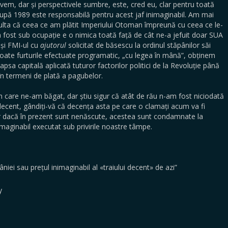
vem, dar și perspectivele sumbre, este, cred eu, clar pentru toată
după 1989 este responsabilă pentru acest jaf inimaginabil. Am mai
ezulta că ceea ce am plătit Imperiului Otoman împreună cu ceea ce le-
m fost sub ocupație e o nimica toată față de cât ne-a jefuit doar SUA
 și FMI-ul cu
ajutorul
solicitat de băsescu la ordinul stăpânilor săi
oate furturile efectuate programatic, „cu legea în mână”, obținem
apsa capitală aplicată tuturor factorilor politici de la Revoluție până
n termeni de plată a pagubelor.
n care ne-am băgat, dar știu sigur că atât de rău n-am fost niciodată
ți decent, gândiți-vă că decența asta pe care o clamați acum va fi
ar dacă în prezent sunt nenăscute, acestea sunt condamnate la
maginabil executat sub privirile noastre tâmpe.
mâniei sau prețul inimaginabil al «traiului decent» de azi”
y