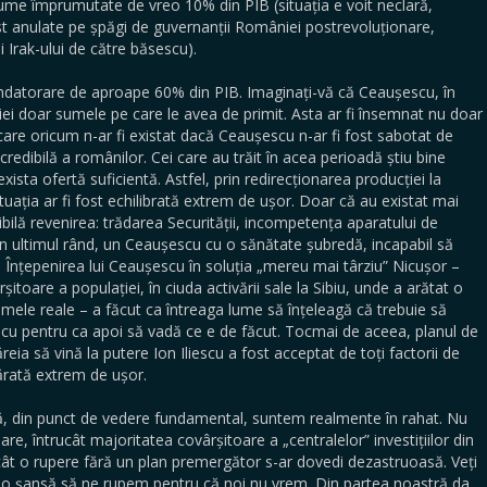
e împrumutate de vreo 10% din PIB (situația e voit neclară,
ost anulate pe șpăgi de guvernanții României postrevoluționare,
iei Irak-ului de către băsescu).
ndatorare de aproape 60% din PIB. Imaginați-vă că Ceaușescu, în
ei doar sumele pe care le avea de primit. Asta ar fi însemnat nu doar
are oricum n-ar fi existat dacă Ceaușescu n-ar fi fost sabotat de
ncredibilă a românilor. Cei care au trăit în acea perioadă știu bine
xista ofertă suficientă. Astfel, prin redirecționarea producției la
situația ar fi fost echilibrată extrem de ușor. Doar că au existat mai
ilă revenirea: trădarea Securității, incompetența aparatului de
 în ultimul rând, un Ceaușescu cu o sănătate șubredă, incapabil să
. Înțepenirea lui Ceaușescu în soluția „mereu mai târziu” Nicușor –
itoare a populației, în ciuda activării sale la Sibiu, unde a arătat o
ele reale – a făcut ca întreaga lume să înțeleagă că trebuie să
scu pentru ca apoi să vadă ce e de făcut. Tocmai de aceea, planul de
reia să vină la putere Ion Iliescu a fost acceptat de toți factorii de
ărată extrem de ușor.
ă, din punct de vedere fundamental, suntem realmente în rahat. Nu
re, întrucât majoritatea covârșitoare a „centralelor” investițiilor din
ncât o rupere fără un plan premergător s-ar dovedi dezastruoasă. Veți
cio șansă să ne rupem pentru că noi nu vrem. Din partea noastră da,