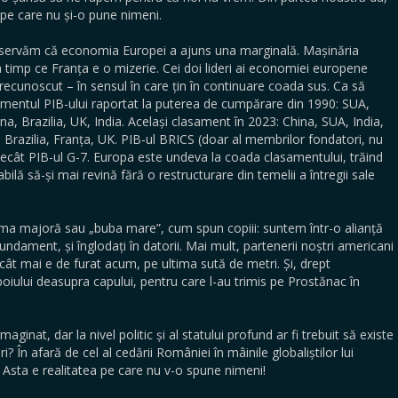
a pe care nu și-o pune nimeni.
 observăm că economia Europei a ajuns una marginală. Mașinăria
timp ce Franța e o mizerie. Cei doi lideri ai economiei europene
recunoscut – în sensul în care țin în continuare coada sus. Ca să
asamentul PIB-ului raportat la puterea de cumpărare din 1990: SUA,
na, Brazilia, UK, India. Același clasament în 2023: China, SUA, India,
 Brazilia, Franța, UK. PIB-ul BRICS (doar al membrilor fondatori, nu
 decât PIB-ul G-7. Europa este undeva la coada clasamentului, trăind
pabilă să-și mai revină fără o restructurare din temelii a întregii sale
ema majoră sau „buba mare”, cum spun copiii: suntem într-o alianță
undament, și înglodați în datorii. Mai mult, partenerii noștri americani
cât mai e de furat acum, pe ultima sută de metri. Și, drept
iului deasupra capului, pentru care l-au trimis pe Prostănac în
ginat, dar la nivel politic și al statului profund ar fi trebuit să existe
i? În afară de cel al cedării României în mâinile globaliștilor lui
. Asta e realitatea pe care nu v-o spune nimeni!