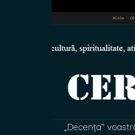
ACASA
DE
„Decența” voastră