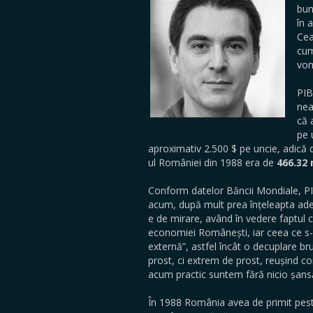
bun
în 
Cea
cum
vom
PIB
nea
că 
pe 
aproximativ 2.500 $ pe uncie, adică 
ul României din 1988 era de
466.32 
Conform datelor Băncii Mondiale, PI
acum, după mult prea înțeleapta a
e de mirare, având în vedere faptul 
economiei Românești, iar ceea ce s-
externă”, astfel încât o decuplare br
prost, ci extrem de prost, reușind c
acum practic suntem fără nicio șans
În 1988 România avea de primit peste 