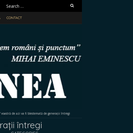
Search
for:
A
CONTACT
 voastră de azi va fi blestemată de generații întregi
ții întregi