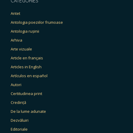
CATEGORIES
Antet
Antologia poeziilor frumoase
Antologia rușinii
Arhiva
Arte vizuale
Article en français
Articles in English
Artículos en español
Autori
Certitudinea print
Credință
De la lume adunate
Dezvăluiri
Editoriale