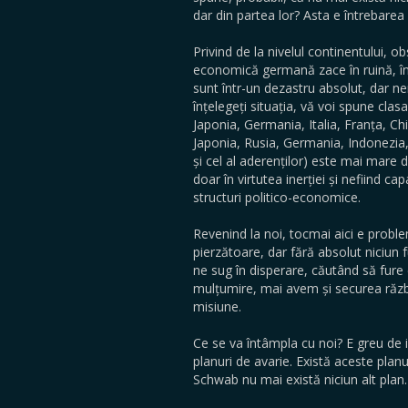
dar din partea lor? Asta e întrebare
Privind de la nivelul continentului,
economică germană zace în ruină, în 
sunt într-un dezastru absolut, dar ne
înțelegeți situația, vă voi spune cl
Japonia, Germania, Italia, Franța, Chi
Japonia, Rusia, Germania, Indonezia,
și cel al aderenților) este mai mare
doar în virtutea inerției și nefiind ca
structuri politico-economice.
Revenind la noi, tocmai aici e probl
pierzătoare, dar fără absolut niciun f
ne sug în disperare, căutând să fure 
mulțumire, mai avem și securea războ
misiune.
Ce se va întâmpla cu noi? E greu de ima
planuri de avarie. Există aceste planur
Schwab nu mai există niciun alt plan