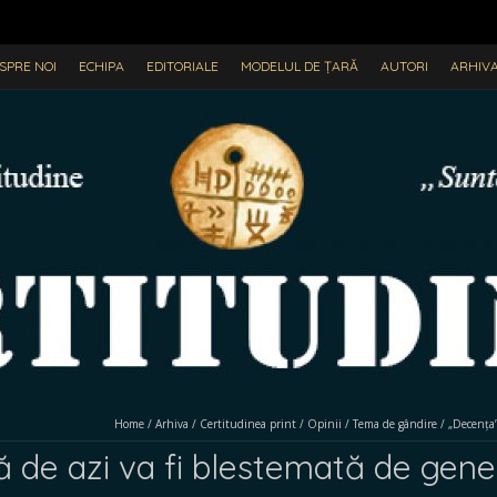
SPRE NOI
ECHIPA
EDITORIALE
MODELUL DE ȚARĂ
AUTORI
ARHIV
Home
/
Arhiva
/
Certitudinea print
/
Opinii
/
Tema de gândire
/
„Decența”
 de azi va fi blestemată de genera