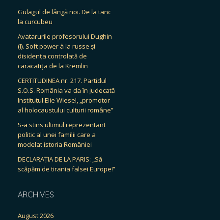
Gulagul de lângă noi. De la tanc
la curcubeu
Avatarurile profesorului Dughin
(I). Soft power à la russe și
disidența controlată de
caracatița de la Kremlin
CERTITUDINEA nr. 217. Partidul
S.O.S. România va da în judecată
Institutul Elie Wiesel, „promotor
al holocaustului culturii române”
S-a stins ultimul reprezentant
politic al unei familii care a
modelat istoria României
DECLARAȚIA DE LA PARIS: „Să
scăpăm de tirania falsei Europe!”
ARCHIVES
August 2026