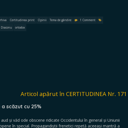
rhiva
Certitudinea print
Opinii
Tema de gândire
1 Comment
 Diaconu
ortodox
Articol apărut în CERTITUDINEA Nr. 171
i a scăzut cu 25%
 aud și văd ode obscene ridicate Occidentului în general și Uniunii
opene în special. Propagandiștii frenetici repetă aceeași mantră a